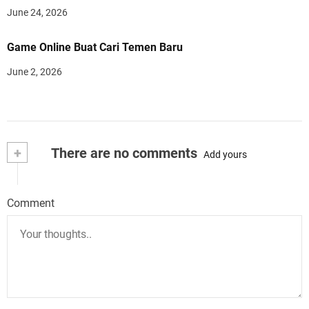
June 24, 2026
Game Online Buat Cari Temen Baru
June 2, 2026
+
There are no comments
Add yours
Comment