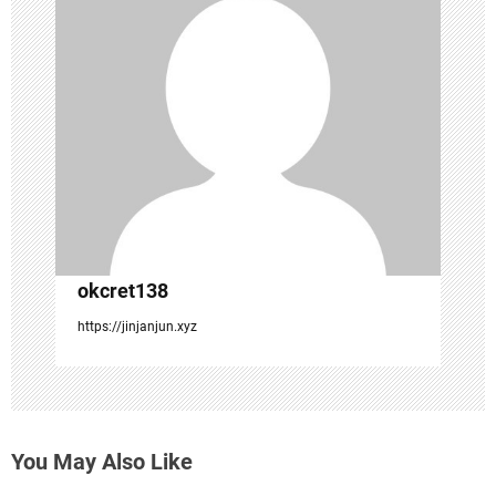
i
g
a
t
i
o
n
okcret138
https://jinjanjun.xyz
You May Also Like