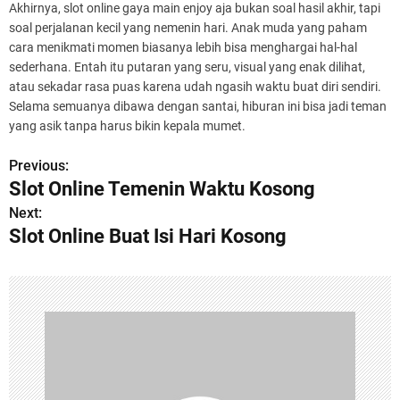
Akhirnya, slot online gaya main enjoy aja bukan soal hasil akhir, tapi
soal perjalanan kecil yang nemenin hari. Anak muda yang paham
cara menikmati momen biasanya lebih bisa menghargai hal-hal
sederhana. Entah itu putaran yang seru, visual yang enak dilihat,
atau sekadar rasa puas karena udah ngasih waktu buat diri sendiri.
Selama semuanya dibawa dengan santai, hiburan ini bisa jadi teman
yang asik tanpa harus bikin kepala mumet.
Previous:
P
Slot Online Temenin Waktu Kosong
o
Next:
Slot Online Buat Isi Hari Kosong
s
t
n
a
v