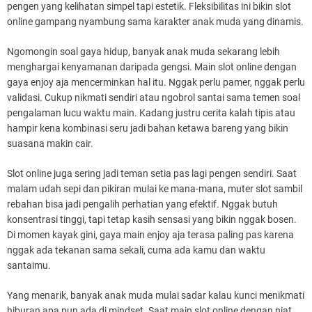
pengen yang kelihatan simpel tapi estetik. Fleksibilitas ini bikin slot
online gampang nyambung sama karakter anak muda yang dinamis.
Ngomongin soal gaya hidup, banyak anak muda sekarang lebih
menghargai kenyamanan daripada gengsi. Main slot online dengan
gaya enjoy aja mencerminkan hal itu. Nggak perlu pamer, nggak perlu
validasi. Cukup nikmati sendiri atau ngobrol santai sama temen soal
pengalaman lucu waktu main. Kadang justru cerita kalah tipis atau
hampir kena kombinasi seru jadi bahan ketawa bareng yang bikin
suasana makin cair.
Slot online juga sering jadi teman setia pas lagi pengen sendiri. Saat
malam udah sepi dan pikiran mulai ke mana-mana, muter slot sambil
rebahan bisa jadi pengalih perhatian yang efektif. Nggak butuh
konsentrasi tinggi, tapi tetap kasih sensasi yang bikin nggak bosen.
Di momen kayak gini, gaya main enjoy aja terasa paling pas karena
nggak ada tekanan sama sekali, cuma ada kamu dan waktu
santaimu.
Yang menarik, banyak anak muda mulai sadar kalau kunci menikmati
hiburan apa pun ada di mindset. Saat main slot online dengan niat