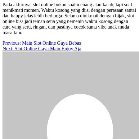
Pada akhirnya, slot online bukan soal menang atau kalah, tapi soal
menikmati momen. Waktu kosong yang diisi dengan perasaan santai
dan happy jelas lebih berharga. Selama dinikmati dengan bijak, slot
online bisa jadi teman setia yang nemenin waktu kosong dengan
cara yang seru, ringan, dan pastinya cocok sama vibe anak muda
masa kini.
Post
Previous:
Main Slot Online Gaya Bebas
Next:
Slot Online Gaya Main Enjoy Aja
navigation