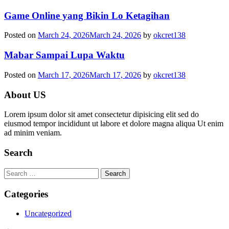
Game Online yang Bikin Lo Ketagihan
Posted on
March 24, 2026
March 24, 2026
by
okcret138
Mabar Sampai Lupa Waktu
Posted on
March 17, 2026
March 17, 2026
by
okcret138
About US
Lorem ipsum dolor sit amet consectetur dipisicing elit sed do
eiusmod tempor incididunt ut labore et dolore magna aliqua Ut enim
ad minim veniam.
Search
Search
for:
Categories
Uncategorized