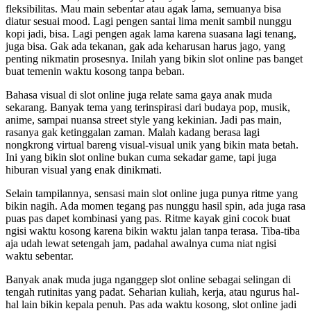
fleksibilitas. Mau main sebentar atau agak lama, semuanya bisa
diatur sesuai mood. Lagi pengen santai lima menit sambil nunggu
kopi jadi, bisa. Lagi pengen agak lama karena suasana lagi tenang,
juga bisa. Gak ada tekanan, gak ada keharusan harus jago, yang
penting nikmatin prosesnya. Inilah yang bikin slot online pas banget
buat temenin waktu kosong tanpa beban.
Bahasa visual di slot online juga relate sama gaya anak muda
sekarang. Banyak tema yang terinspirasi dari budaya pop, musik,
anime, sampai nuansa street style yang kekinian. Jadi pas main,
rasanya gak ketinggalan zaman. Malah kadang berasa lagi
nongkrong virtual bareng visual-visual unik yang bikin mata betah.
Ini yang bikin slot online bukan cuma sekadar game, tapi juga
hiburan visual yang enak dinikmati.
Selain tampilannya, sensasi main slot online juga punya ritme yang
bikin nagih. Ada momen tegang pas nunggu hasil spin, ada juga rasa
puas pas dapet kombinasi yang pas. Ritme kayak gini cocok buat
ngisi waktu kosong karena bikin waktu jalan tanpa terasa. Tiba-tiba
aja udah lewat setengah jam, padahal awalnya cuma niat ngisi
waktu sebentar.
Banyak anak muda juga nganggep slot online sebagai selingan di
tengah rutinitas yang padat. Seharian kuliah, kerja, atau ngurus hal-
hal lain bikin kepala penuh. Pas ada waktu kosong, slot online jadi