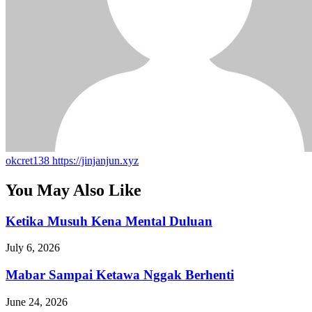
okcret138
https://jinjanjun.xyz
You May Also Like
Ketika Musuh Kena Mental Duluan
July 6, 2026
Mabar Sampai Ketawa Nggak Berhenti
June 24, 2026