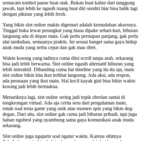
semacam tombol pause buat otak. Bukan buat kabur dari tanggung
jawab, tapi lebih ke ngasih ruang buat diri sendiri biar bisa balik lagi
dengan pikiran yang lebih fresh.
Yang bikin slot online makin digemari adalah kemudahan aksesnya.
Tinggal buka lewat perangkat yang biasa dipake sehari-hari, hiburan
langsung ada di depan mata. Gak perlu persiapan panjang, gak perlu
alat tambahan, semuanya praktis. Ini sesuai banget sama gaya hidup
anak muda yang serba cepat dan gak mau ribet.
Waktu kosong yang tadinya cuma diisi scroll tanpa arah, sekarang
bisa jadi lebih berwarna. Slot online ngasih alternatif hiburan yang
lebih interaktif. Dibanding cuma liat timeline yang itu-itu aja, main
slot online bikin kita ikut terlibat langsung. Ada aksi, ada respon,
ada perasaan yang ikut main. Hal kecil kayak gini bisa bikin waktu
kosong jadi lebih bermakna.
Menariknya lagi, slot online sering jadi topik obrolan santai di
tongkrongan virtual. Ada aja cerita seru dari pengalaman main,
entah soal tema game yang unik atau momen spin yang bikin deg-
degan. Dari situ, slot online gak cuma jadi hiburan pribadi, tapi juga
bahan ngobrol yang nyambung sama gaya komunikasi anak muda
sekarang.
Slot online juga ngajarin soal ngatur waktu. Karena sifatnya