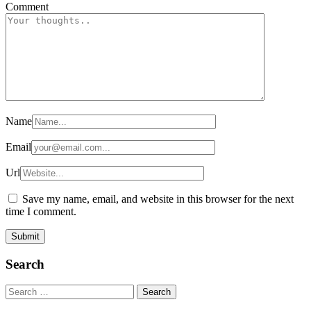
Comment
Name
Email
Url
Save my name, email, and website in this browser for the next
time I comment.
Search
Search
for: