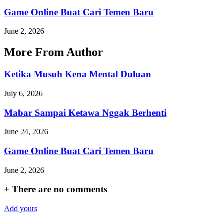
Game Online Buat Cari Temen Baru
June 2, 2026
More From Author
Ketika Musuh Kena Mental Duluan
July 6, 2026
Mabar Sampai Ketawa Nggak Berhenti
June 24, 2026
Game Online Buat Cari Temen Baru
June 2, 2026
+
There are no comments
Add yours