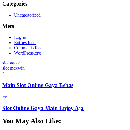
Categories
Uncategorized
Meta
Log in
Entries feed
Comments feed
WordPress.org
slot gacor
slot maxwin
Main Slot Online Gaya Bebas
Slot Online Gaya Main Enjoy Aja
You May Also Like: