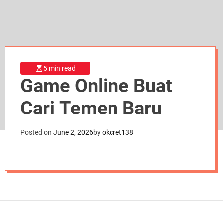
d
e
5 min read
Game Online Buat
Cari Temen Baru
Posted on
June 2, 2026
by
okcret138