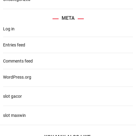
f
o
META
r
Log in
:
Entries feed
Comments feed
WordPress.org
slot gacor
slot maxwin