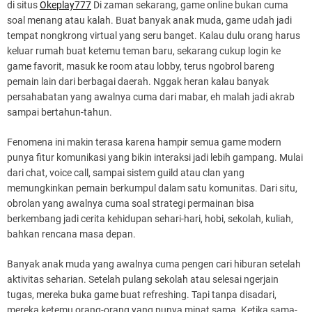
di situs
Okeplay777
Di zaman sekarang, game online bukan cuma
soal menang atau kalah. Buat banyak anak muda, game udah jadi
tempat nongkrong virtual yang seru banget. Kalau dulu orang harus
keluar rumah buat ketemu teman baru, sekarang cukup login ke
game favorit, masuk ke room atau lobby, terus ngobrol bareng
pemain lain dari berbagai daerah. Nggak heran kalau banyak
persahabatan yang awalnya cuma dari mabar, eh malah jadi akrab
sampai bertahun-tahun.
Fenomena ini makin terasa karena hampir semua game modern
punya fitur komunikasi yang bikin interaksi jadi lebih gampang. Mulai
dari chat, voice call, sampai sistem guild atau clan yang
memungkinkan pemain berkumpul dalam satu komunitas. Dari situ,
obrolan yang awalnya cuma soal strategi permainan bisa
berkembang jadi cerita kehidupan sehari-hari, hobi, sekolah, kuliah,
bahkan rencana masa depan.
Banyak anak muda yang awalnya cuma pengen cari hiburan setelah
aktivitas seharian. Setelah pulang sekolah atau selesai ngerjain
tugas, mereka buka game buat refreshing. Tapi tanpa disadari,
mereka ketemu orang-orang yang punya minat sama. Ketika sama-