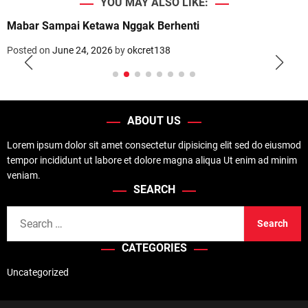
YOU MAY ALSO LIKE:
Mabar Sampai Ketawa Nggak Berhenti
Posted on
June 24, 2026
by
okcret138
ABOUT US
Lorem ipsum dolor sit amet consectetur dipisicing elit sed do eiusmod
tempor incididunt ut labore et dolore magna aliqua Ut enim ad minim
veniam.
SEARCH
S
e
CATEGORIES
a
r
Uncategorized
c
h