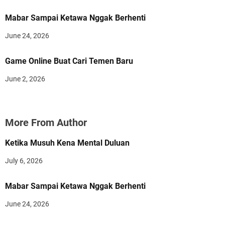
Mabar Sampai Ketawa Nggak Berhenti
June 24, 2026
Game Online Buat Cari Temen Baru
June 2, 2026
More From Author
Ketika Musuh Kena Mental Duluan
July 6, 2026
Mabar Sampai Ketawa Nggak Berhenti
June 24, 2026