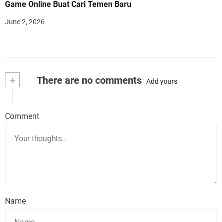
Game Online Buat Cari Temen Baru
June 2, 2026
+
There are no comments
Add yours
Comment
Name