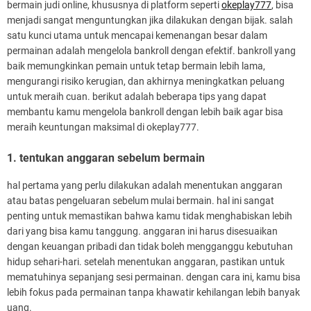
bermain judi online, khususnya di platform seperti
okeplay777
, bisa
menjadi sangat menguntungkan jika dilakukan dengan bijak. salah
satu kunci utama untuk mencapai kemenangan besar dalam
permainan adalah mengelola bankroll dengan efektif. bankroll yang
baik memungkinkan pemain untuk tetap bermain lebih lama,
mengurangi risiko kerugian, dan akhirnya meningkatkan peluang
untuk meraih cuan. berikut adalah beberapa tips yang dapat
membantu kamu mengelola bankroll dengan lebih baik agar bisa
meraih keuntungan maksimal di okeplay777.
1. tentukan anggaran sebelum bermain
hal pertama yang perlu dilakukan adalah menentukan anggaran
atau batas pengeluaran sebelum mulai bermain. hal ini sangat
penting untuk memastikan bahwa kamu tidak menghabiskan lebih
dari yang bisa kamu tanggung. anggaran ini harus disesuaikan
dengan keuangan pribadi dan tidak boleh mengganggu kebutuhan
hidup sehari-hari. setelah menentukan anggaran, pastikan untuk
mematuhinya sepanjang sesi permainan. dengan cara ini, kamu bisa
lebih fokus pada permainan tanpa khawatir kehilangan lebih banyak
uang.