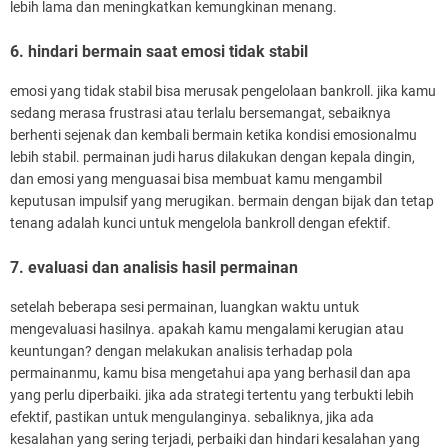
lebih lama dan meningkatkan kemungkinan menang.
6. hindari bermain saat emosi tidak stabil
emosi yang tidak stabil bisa merusak pengelolaan bankroll. jika kamu
sedang merasa frustrasi atau terlalu bersemangat, sebaiknya
berhenti sejenak dan kembali bermain ketika kondisi emosionalmu
lebih stabil. permainan judi harus dilakukan dengan kepala dingin,
dan emosi yang menguasai bisa membuat kamu mengambil
keputusan impulsif yang merugikan. bermain dengan bijak dan tetap
tenang adalah kunci untuk mengelola bankroll dengan efektif.
7. evaluasi dan analisis hasil permainan
setelah beberapa sesi permainan, luangkan waktu untuk
mengevaluasi hasilnya. apakah kamu mengalami kerugian atau
keuntungan? dengan melakukan analisis terhadap pola
permainanmu, kamu bisa mengetahui apa yang berhasil dan apa
yang perlu diperbaiki. jika ada strategi tertentu yang terbukti lebih
efektif, pastikan untuk mengulanginya. sebaliknya, jika ada
kesalahan yang sering terjadi, perbaiki dan hindari kesalahan yang