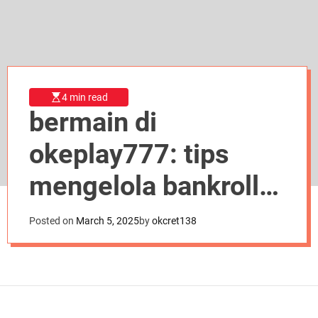
d
e
4 min read
bermain di
okeplay777: tips
mengelola bankroll
agar cuan lebih
Posted on
March 5, 2025
by
okcret138
maksimal