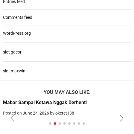
Entries feed
Comments feed
WordPress.org
slot gacor
slot maxwin
YOU MAY ALSO LIKE:
Mabar Sampai Ketawa Nggak Berhenti
Posted on
June 24, 2026
by
okcret138