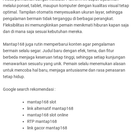
melalui ponsel, tablet, maupun komputer dengan kualitas visual tetap
optimal. Tampilan otomatis menyesuaikan ukuran layar, sehingga
pengalaman bermain tidak terganggu di berbagai perangkat.
Fleksibilitas ini memungkinkan pemain menikmati hiburan kapan saja
dan di mana saja sesuai kebutuhan mereka.
Mantap168 juga rutin memperbarui konten agar pengalaman
bermain selalu segar. Judul baru dengan efek, tema, dan fitur
berbeda menjaga keseruan tetap tinggi, sehingga setiap kunjungan
menawarkan sesuatu yang unik. Pemain selalu menemukan alasan
untuk mencoba hal baru, menjaga antusiasme dan rasa penasaran
tetap hidup.
Google search rekomendasi :
mantap168 slot
link alternatif mantap168
mantap168 slot online
RTP mantap168
link gacor mantap168