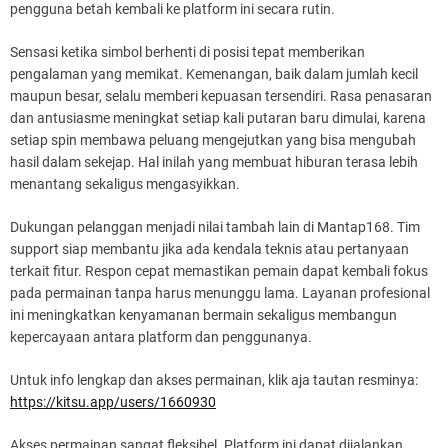
pengguna betah kembali ke platform ini secara rutin.
Sensasi ketika simbol berhenti di posisi tepat memberikan
pengalaman yang memikat. Kemenangan, baik dalam jumlah kecil
maupun besar, selalu memberi kepuasan tersendiri. Rasa penasaran
dan antusiasme meningkat setiap kali putaran baru dimulai, karena
setiap spin membawa peluang mengejutkan yang bisa mengubah
hasil dalam sekejap. Hal inilah yang membuat hiburan terasa lebih
menantang sekaligus mengasyikkan.
Dukungan pelanggan menjadi nilai tambah lain di Mantap168. Tim
support siap membantu jika ada kendala teknis atau pertanyaan
terkait fitur. Respon cepat memastikan pemain dapat kembali fokus
pada permainan tanpa harus menunggu lama. Layanan profesional
ini meningkatkan kenyamanan bermain sekaligus membangun
kepercayaan antara platform dan penggunanya.
Untuk info lengkap dan akses permainan, klik aja tautan resminya:
https://kitsu.app/users/1660930
Akses permainan sangat fleksibel. Platform ini dapat dijalankan