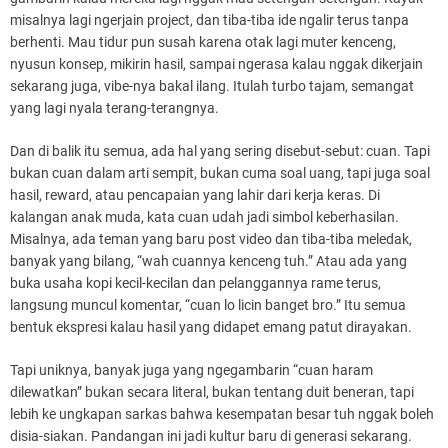
misalnya lagi ngerjain project, dan tiba-tiba ide ngalir terus tanpa
berhenti. Mau tidur pun susah karena otak lagi muter kenceng,
nyusun konsep, mikirin hasil, sampai ngerasa kalau nggak dikerjain
sekarang juga, vibe-nya bakal ilang. Itulah turbo tajam, semangat
yang lagi nyala terang-terangnya.
Dan di balik itu semua, ada hal yang sering disebut-sebut: cuan. Tapi
bukan cuan dalam arti sempit, bukan cuma soal uang, tapi juga soal
hasil, reward, atau pencapaian yang lahir dari kerja keras. Di
kalangan anak muda, kata cuan udah jadi simbol keberhasilan.
Misalnya, ada teman yang baru post video dan tiba-tiba meledak,
banyak yang bilang, “wah cuannya kenceng tuh.” Atau ada yang
buka usaha kopi kecil-kecilan dan pelanggannya rame terus,
langsung muncul komentar, “cuan lo licin banget bro.” Itu semua
bentuk ekspresi kalau hasil yang didapet emang patut dirayakan.
Tapi uniknya, banyak juga yang ngegambarin “cuan haram
dilewatkan” bukan secara literal, bukan tentang duit beneran, tapi
lebih ke ungkapan sarkas bahwa kesempatan besar tuh nggak boleh
disia-siakan. Pandangan ini jadi kultur baru di generasi sekarang.