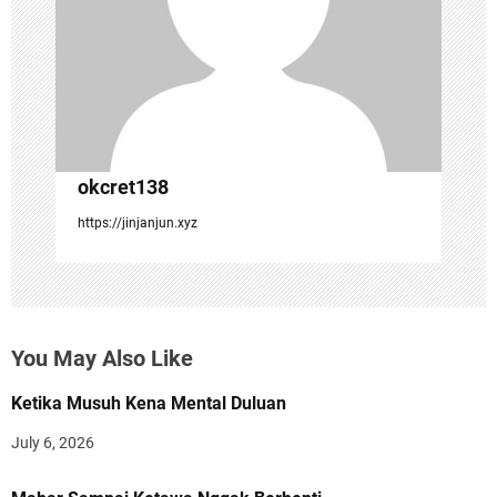
i
o
n
okcret138
https://jinjanjun.xyz
You May Also Like
Ketika Musuh Kena Mental Duluan
July 6, 2026