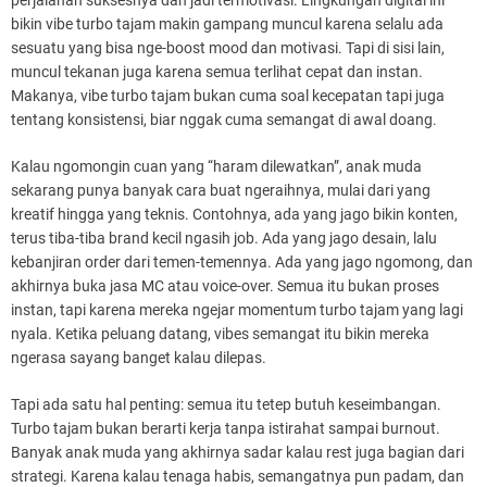
perjalanan suksesnya dan jadi termotivasi. Lingkungan digital ini
bikin vibe turbo tajam makin gampang muncul karena selalu ada
sesuatu yang bisa nge-boost mood dan motivasi. Tapi di sisi lain,
muncul tekanan juga karena semua terlihat cepat dan instan.
Makanya, vibe turbo tajam bukan cuma soal kecepatan tapi juga
tentang konsistensi, biar nggak cuma semangat di awal doang.
Kalau ngomongin cuan yang “haram dilewatkan”, anak muda
sekarang punya banyak cara buat ngeraihnya, mulai dari yang
kreatif hingga yang teknis. Contohnya, ada yang jago bikin konten,
terus tiba-tiba brand kecil ngasih job. Ada yang jago desain, lalu
kebanjiran order dari temen-temennya. Ada yang jago ngomong, dan
akhirnya buka jasa MC atau voice-over. Semua itu bukan proses
instan, tapi karena mereka ngejar momentum turbo tajam yang lagi
nyala. Ketika peluang datang, vibes semangat itu bikin mereka
ngerasa sayang banget kalau dilepas.
Tapi ada satu hal penting: semua itu tetep butuh keseimbangan.
Turbo tajam bukan berarti kerja tanpa istirahat sampai burnout.
Banyak anak muda yang akhirnya sadar kalau rest juga bagian dari
strategi. Karena kalau tenaga habis, semangatnya pun padam, dan