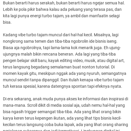
Bukan berarti harus serakah, bukan berarti harus ngejar semua hal.
Lebih ke pola pikir bahwa kalau ada peluang yang terasa pas, dan
kita lagi punya energi turbo tajam, ya ambil dan manfaatin selagi
bisa.
Kadang vibe turbo tajam muncul dari hal-hal kecil. Misalnya, lagi
nongkrong sama temen dan tiba-tiba ngobrolin ide bisnis iseng.
Biasa aja ngobrolnya, tapi lama-lama kok menarik juga. Eh ujung-
ujungnya malah bikin rencana beneran. Ada lagi yang tiba-tiba
pengen belajar skill baru, kayak editing video, musik, atau digital art,
terus langsung begadang semalaman buat nonton tutorial. Di
momen kayak gitu, meskipun nggak ada yang nyuruh, semangatnya
muncul sendiri tanpa dipanggil. Dan itulah kenapa vibe turbo tajam
tuh kerasa spesial, karena datengnya spontan tapi efeknya nyata.
Di era sekarang, anak muda punya akses ke informasi dan inspirasi di
mana-mana. Scroll dikit di media sosial aja, udah nemu hal-hal yang
bisa ngasih trigger semangat tiba-tiba. Ada yang lihat orang bikin
karya keren terus kepengen ikutan, ada yang lihat tips bisnis kecil-
kecilan terus langsung coba buka lapak, ada yang lihat orang sharing