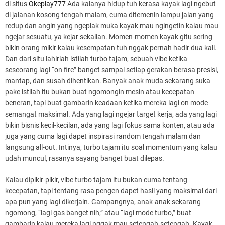
di situs
Okeplay777
Ada kalanya hidup tuh kerasa kayak lagi ngebut
di jalanan kosong tengah malam, cuma ditemenin lampu jalan yang
redup dan angin yang ngeplak muka kayak mau ngingetin kalau mau
ngejar sesuatu, ya kejar sekalian. Momen-momen kayak gitu sering
bikin orang mikir kalau kesempatan tuh nggak pernah hadir dua kali.
Dan dari situ lahirlah istilah turbo tajam, sebuah vibe ketika
seseorang lagi “on fire” banget sampai setiap gerakan berasa presisi,
mantap, dan susah dihentikan. Banyak anak muda sekarang suka
pake istilah itu bukan buat ngomongin mesin atau kecepatan
beneran, tapi buat gambarin keadaan ketika mereka lagi on mode
semangat maksimal. Ada yang lagi ngejar target kerja, ada yang lagi
bikin bisnis kecil-kecilan, ada yang lagi fokus sama konten, atau ada
juga yang cuma lagi dapet inspirasi random tengah malam dan
langsung all-out. Intinya, turbo tajam itu soal momentum yang kalau
udah muncul, rasanya sayang banget buat dilepas.
Kalau dipikir-pikir, vibe turbo tajam itu bukan cuma tentang
kecepatan, tapi tentang rasa pengen dapet hasil yang maksimal dari
apa pun yang lagi dikerjain. Gampangnya, anak-anak sekarang
ngomong, “lagi gas banget nih,” atau “lagi mode turbo,” buat
gambarin kalau mereka lagi nggak mau setengah-setengah. Kayak