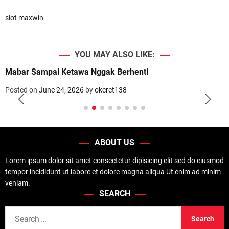
slot maxwin
YOU MAY ALSO LIKE:
Mabar Sampai Ketawa Nggak Berhenti
Posted on
June 24, 2026
by
okcret138
ABOUT US
Lorem ipsum dolor sit amet consectetur dipisicing elit sed do eiusmod
tempor incididunt ut labore et dolore magna aliqua Ut enim ad minim
veniam.
SEARCH
S
e