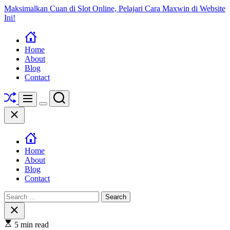
Skip
Maksimalkan Cuan di Slot Online, Pelajari Cara Maxwin di Website
to
Ini!
content
Home
About
Blog
Contact
Shuffle
Search
Menu
Switch
Close
color
mode
Home
About
Blog
Contact
Search
for:
Close
search
5 min read