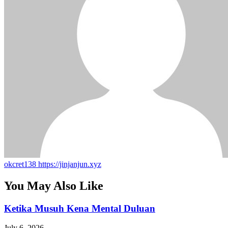
okcret138
https://jinjanjun.xyz
You May Also Like
Ketika Musuh Kena Mental Duluan
July 6, 2026