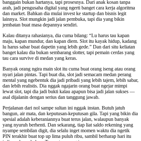
banggain bukan hartanya, tapi prosesnya. Dari anak kosan tanpa
arah, jadi pengusaha digital yang ngerti banget cara kerja algoritma
dan market. Bahkan dia mulai invest ke startup dan bisnis legit
lainnya. Slot mungkin jadi jalan pembuka, tapi dia yang bikin
jembatan buat masa depannya sendiri.
Kalau ditanya rahasianya, dia cuma bilang: “Lu harus tau kapan
maju, kapan mundur, dan kapan diem. Slot itu kayak hidup, kadang
lu harus sabar buat dapetin yang lebih gede.” Dan dari situ keliatan
banget kalau dia bukan sembarang slotter, tapi pemain cerdas yang
tau cara survive di medan yang keras.
Banyak orang ngira main slot itu cuma buat orang iseng atau orang
nyari jalan pintas. Tapi buat dia, slot jadi semacam medan perang
mental yang ngebentuk dia jadi pribadi yang lebih tajem, lebih sabar,
dan lebih realistis. Dia nggak ngajarin orang buat ngejar mimpi
lewat slot, tapi dia jadi bukti kalau apapun bisa jadi jalan sukses —
asal dijalanin dengan serius dan tanggung jawab.
Perjalanan dari nol sampe sultan ini nggak instan. Butuh jatuh
bangun, air mata, dan keputusan-keputusan gila. Tapi yang bikin dia
spesial adalah keberaniannya buat terus jalan, walaupun banyak
yang nyuruh berhenti. Dan sekarang, tiap liat saldo rekening yang
nyampe sembilan digit, dia selalu inget momen waktu dia ngetik
PIN terakhir buat top up lima puluh ribu, sambil berharap hari itu