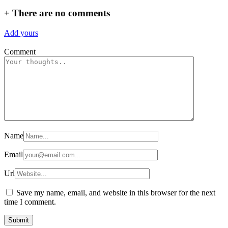
+
There are no comments
Add yours
Comment
Name
Email
Url
Save my name, email, and website in this browser for the next
time I comment.