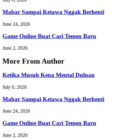
Mabar Sampai Ketawa Nggak Berhenti
June 24, 2026
Game Online Buat Cari Temen Baru
June 2, 2026
More From Author
Ketika Musuh Kena Mental Duluan
July 6, 2026
Mabar Sampai Ketawa Nggak Berhenti
June 24, 2026
Game Online Buat Cari Temen Baru
June 2, 2026