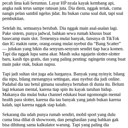
pecah lima kali beruntun. Layar HP nyala kayak kembang api,
angka naik terus sampe ratusan juta. Dia diem, nggak teriak, cuma
nangis pelan sambil ngelus jidat. Itu bukan cuma soal duit, tapi soal
pembuktian.
Setelah itu, semuanya berubah. Dia nggak main asal-asalan lagi.
Pake sistem, punya jadwal, bahkan sewa rumah khusus buat
basecamp main slot. Temennya mulai banyak, fansnya di TikTok
dan IG makin rame, orang-orang mulai nyebut dia “Bang Scatter”
— julukan yang bikin dia senyum-senyum sendiri tiap baca komen.
Tapi dia nggak lupa sama akar. Masih suka ngajarin slotter-slotter
baru, kasih tips gratis, dan yang paling penting: ngingetin orang buat
main pake otak, bukan napsu.
Tapi jadi sultan slot juga ada harganya. Banyak yang nyinyir, bilang
dia nipu, bilang menangnya settingan, atau nyebut dia judi online.
Padahal dia tau betul gimana susahnya bertahan di dunia itu. Belum
lagi tekanan mental, karena tiap spin itu kayak taruhan hidup.
Makanya dia mulai buka channel edukasi buat ngomongin mental
health para slotter, karena dia tau banyak yang jatuh bukan karena
kalah, tapi karena nggak siap kalah.
Sekarang dia udah punya rumah sendiri, mobil sport yang dulu
cuma bisa diliat di showroom, dan penghasilan yang bahkan gak
bisa dihitung sama kalkulator warung. Tapi yang paling dia