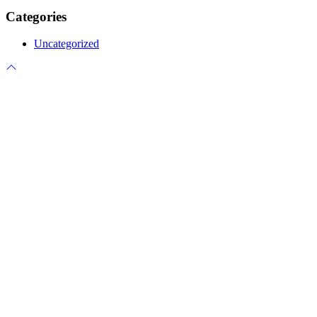
Categories
Uncategorized
Scroll
to
top