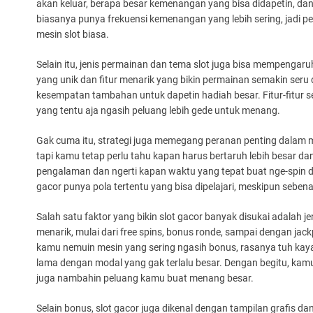
akan keluar, berapa besar kemenangan yang bisa didapetin, da
biasanya punya frekuensi kemenangan yang lebih sering, jadi 
mesin slot biasa.
Selain itu, jenis permainan dan tema slot juga bisa mempengar
yang unik dan fitur menarik yang bikin permainan semakin seru
kesempatan tambahan untuk dapetin hadiah besar. Fitur-fitur seper
yang tentu aja ngasih peluang lebih gede untuk menang.
Gak cuma itu, strategi juga memegang peranan penting dalam m
tapi kamu tetap perlu tahu kapan harus bertaruh lebih besar d
pengalaman dan ngerti kapan waktu yang tepat buat nge-spin d
gacor punya pola tertentu yang bisa dipelajari, meskipun sebenar
Salah satu faktor yang bikin slot gacor banyak disukai adalah 
menarik, mulai dari free spins, bonus ronde, sampai dengan jac
kamu nemuin mesin yang sering ngasih bonus, rasanya tuh kay
lama dengan modal yang gak terlalu besar. Dengan begitu, kamu 
juga nambahin peluang kamu buat menang besar.
Selain bonus, slot gacor juga dikenal dengan tampilan grafis d