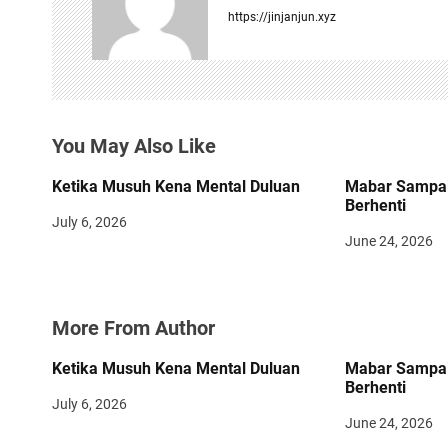
v
https://jinjanjun.xyz
i
g
a
You May Also Like
t
Ketika Musuh Kena Mental Duluan
Mabar Sampai
i
Berhenti
July 6, 2026
o
June 24, 2026
n
More From Author
Ketika Musuh Kena Mental Duluan
Mabar Sampai
Berhenti
July 6, 2026
June 24, 2026