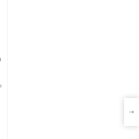
g
i
Da