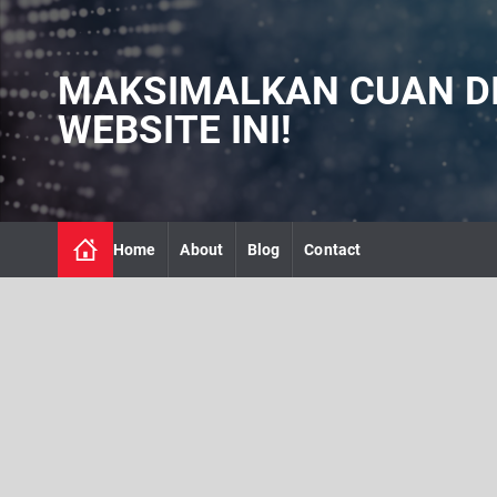
S
k
i
MAKSIMALKAN CUAN DI 
p
t
WEBSITE INI!
o
c
o
n
t
Home
About
Blog
Contact
e
n
t