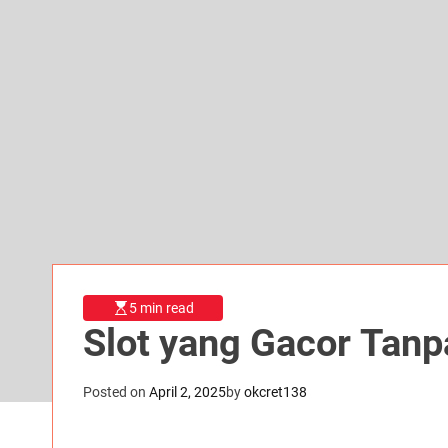
5 min read
Slot yang Gacor Tan
Posted on
April 2, 2025
by
okcret138