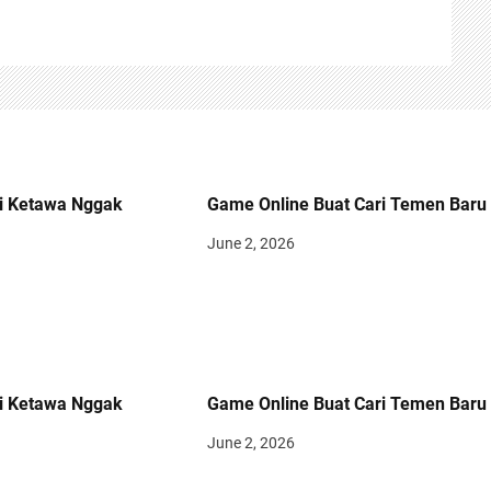
 Ketawa Nggak
Game Online Buat Cari Temen Baru
June 2, 2026
 Ketawa Nggak
Game Online Buat Cari Temen Baru
June 2, 2026