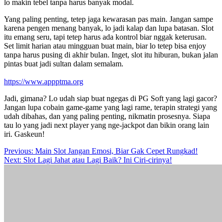
lo makin tebel tanpa harus banyak modal.
Yang paling penting, tetep jaga kewarasan pas main. Jangan sampe
karena pengen menang banyak, lo jadi kalap dan lupa batasan. Slot
itu emang seru, tapi tetep harus ada kontrol biar nggak keterusan.
Set limit harian atau mingguan buat main, biar lo tetep bisa enjoy
tanpa harus pusing di akhir bulan. Inget, slot itu hiburan, bukan jalan
pintas buat jadi sultan dalam semalam.
https://www.appptma.org
Jadi, gimana? Lo udah siap buat ngegas di PG Soft yang lagi gacor?
Jangan lupa cobain game-game yang lagi rame, terapin strategi yang
udah dibahas, dan yang paling penting, nikmatin prosesnya. Siapa
tau lo yang jadi next player yang nge-jackpot dan bikin orang lain
iri. Gaskeun!
Post
Previous:
Main Slot Jangan Emosi, Biar Gak Cepet Rungkad!
Next:
Slot Lagi Jahat atau Lagi Baik? Ini Ciri-cirinya!
navigation