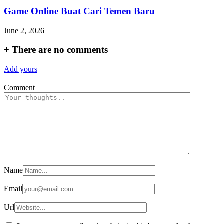
Game Online Buat Cari Temen Baru
June 2, 2026
+
There are no comments
Add yours
Comment
Name
Email
Url