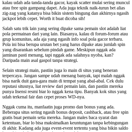
kalau udah ada tanda-tanda gacor, kayak scatter mulai sering muncul
atau free spin gampang dapet. Ada juga teknik naik-turun bet alias
zig-zag yang katanya bisa bikin sistem bingung dan akhirnya ngasih
jackpot lebih cepet. Worth it buat dicoba sih!
Salah satu trik lain yang sering dipake sama pemain slot adalah liat
pola permainan dari yang lain. Biasanya, kalau di forum-forum atau
grup komunitas, ada aja yang ngasih info soal pola gacor terbaru.
Pola ini bisa berupa urutan bet yang harus dipake atau jumlah spin
yang disarankan sebelum pindah game. Meskipun nggak ada
jaminan pasti menang, tapi nggak ada salahnya nyoba, kan?
Daripada main asal gaspol tanpa strategi.
Selain strategi main, pastiin juga lo main di situs yang beneran
terpercaya. Jangan sampe udah menang banyak, tapi malah nggak
bisa narik duit gara-gara main di tempat yang abal-abal. Cek dulu
reputasi situsnya, liat review dari pemain lain, dan pastiin mereka
punya lisensi resmi biar lo nggak kena tipu. Banyak kok situs yang
udah terkenal fair dan cepet proses WD-nya.
Nggak cuma itu, manfaatin juga promo dan bonus yang ada.
Beberapa situs sering ngasih bonus deposit, cashback, atau free spin
gratis buat pemain setia mereka. Jangan males baca syarat dan
ketentuan, biar lo bisa maksimalkan keuntungan tanpa kebingungan
di akhir. Kadang ada juga event-event tertentu yang bisa bikin saldo