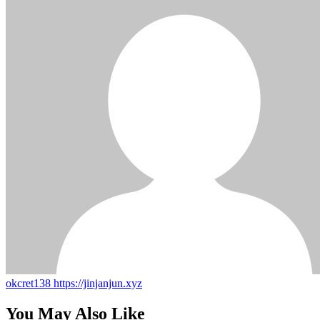
okcret138
https://jinjanjun.xyz
You May Also Like