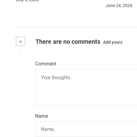
June 24, 2026
+
There are no comments
Add yours
Comment
Name