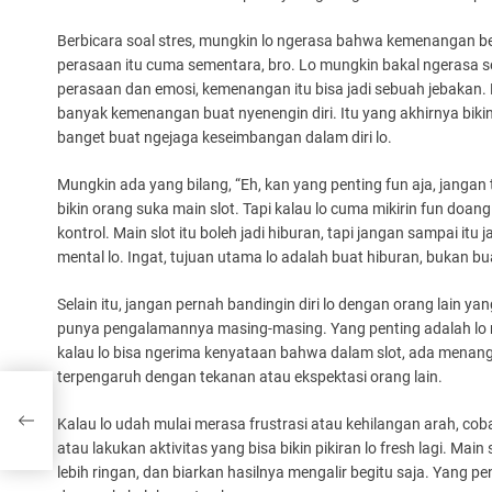
Berbicara soal stres, mungkin lo ngerasa bahwa kemenangan besa
perasaan itu cuma sementara, bro. Lo mungkin bakal ngerasa se
perasaan dan emosi, kemenangan itu bisa jadi sebuah jebakan. 
banyak kemenangan buat nyenengin diri. Itu yang akhirnya biki
banget buat ngejaga keseimbangan dalam diri lo.
Mungkin ada yang bilang, “Eh, kan yang penting fun aja, jangan te
bikin orang suka main slot. Tapi kalau lo cuma mikirin fun doang
kontrol. Main slot itu boleh jadi hiburan, tapi jangan sampai it
mental lo. Ingat, tujuan utama lo adalah buat hiburan, bukan b
Selain itu, jangan pernah bandingin diri lo dengan orang lain 
punya pengalamannya masing-masing. Yang penting adalah lo meni
kalau lo bisa ngerima kenyataan bahwa dalam slot, ada menang 
terpengaruh dengan tekanan atau ekspektasi orang lain.
Kalau lo udah mulai merasa frustrasi atau kehilangan arah, coba
atau lakukan aktivitas yang bisa bikin pikiran lo fresh lagi. Mai
lebih ringan, dan biarkan hasilnya mengalir begitu saja. Yang p