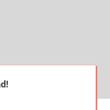
d
e
d!