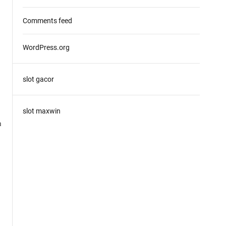
Comments feed
WordPress.org
slot gacor
slot maxwin
a
h