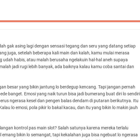
udah gak asing lagi dengan sensasi tegang dan seru yang datang setiap
arang juga, setelah beberapa kali main dan kalah, kamu mulai merasa
ang udah habis, atau malah berusaha ngelakuin hal-hal aneh supaya
alah jadi rugi lebih banyak, ada baiknya kalau kamu coba santai dan
gan besar yang bikin jantung lo berdegup kencang. Tapi jangan pernah
de banget. Emosi yang naik turun bisa jadi bumerang buat diri lo sendiri
terus ngerasa kesel dan pengen balas dendam di putaran berikutnya. Itu
lau lo emosi, pola pikir lo bakal kacau, dan itu yang bikin lo makin jauh
ilangan kontrol pas main slot? Salah satunya karena mereka terlalu
mang bikin lo semangat, tapi kekalahan juga bisa ngebuat lo ngerasa