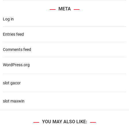
o
META
r
Log in
:
Entries feed
Comments feed
WordPress.org
slot gacor
slot maxwin
YOU MAY ALSO LIKE: