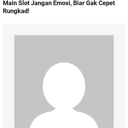
Main Slot Jangan Emosi, Biar Gak Cepet
t
Rungkad!
n
a
v
i
g
a
t
i
o
n