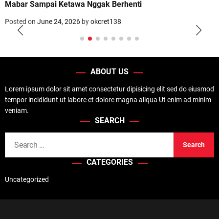
Mabar Sampai Ketawa Nggak Berhenti
Posted on
June 24, 2026
by
okcret138
ABOUT US
Lorem ipsum dolor sit amet consectetur dipisicing elit sed do eiusmod
tempor incididunt ut labore et dolore magna aliqua Ut enim ad minim
veniam.
SEARCH
S
e
CATEGORIES
a
r
Uncategorized
c
h
f