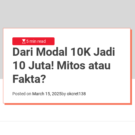
d
e
5 min read
Dari Modal 10K Jadi
10 Juta! Mitos atau
Fakta?
Posted on
March 15, 2025
by
okcret138