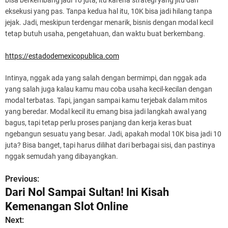
bisa berkembang jadi 10 juta, itu karena strategi yang jitu dan
eksekusi yang pas. Tanpa kedua hal itu, 10K bisa jadi hilang tanpa
jejak. Jadi, meskipun terdengar menarik, bisnis dengan modal kecil
tetap butuh usaha, pengetahuan, dan waktu buat berkembang.
https://estadodemexicopublica.com
Intinya, nggak ada yang salah dengan bermimpi, dan nggak ada
yang salah juga kalau kamu mau coba usaha kecil-kecilan dengan
modal terbatas. Tapi, jangan sampai kamu terjebak dalam mitos
yang beredar. Modal kecil itu emang bisa jadi langkah awal yang
bagus, tapi tetap perlu proses panjang dan kerja keras buat
ngebangun sesuatu yang besar. Jadi, apakah modal 10K bisa jadi 10
juta? Bisa banget, tapi harus dilihat dari berbagai sisi, dan pastinya
nggak semudah yang dibayangkan.
Previous:
P
Dari Nol Sampai Sultan! Ini Kisah
o
Kemenangan Slot Online
s
Next: