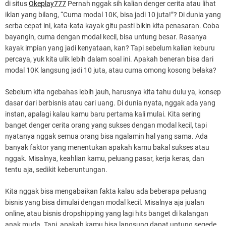
di situs
Okeplay777
Pernah nggak sih kalian denger cerita atau lihat
iklan yang bilang, “Cuma modal 10K, bisa jadi 10 juta!”? Di dunia yang
serba cepat ini, kata-kata kayak gitu pasti bikin kita penasaran. Coba
bayangin, cuma dengan modal kecil, bisa untung besar. Rasanya
kayak impian yang jadi kenyataan, kan? Tapi sebelum kalian keburu
percaya, yuk kita ulik lebih dalam soal ini. Apakah beneran bisa dari
modal 10K langsung jadi 10 juta, atau cuma omong kosong belaka?
Sebelum kita ngebahas lebih jauh, harusnya kita tahu dulu ya, konsep
dasar dari berbisnis atau cari uang. Di dunia nyata, nggak ada yang
instan, apalagi kalau kamu baru pertama kali mulai. Kita sering
banget denger cerita orang yang sukses dengan modal kecil, tapi
nyatanya nggak semua orang bisa ngalamin hal yang sama. Ada
banyak faktor yang menentukan apakah kamu bakal sukses atau
nggak. Misalnya, keahlian kamu, peluang pasar, kerja keras, dan
tentu aja, sedikit keberuntungan.
Kita nggak bisa mengabaikan fakta kalau ada beberapa peluang
bisnis yang bisa dimulai dengan modal kecil. Misalnya aja jualan
online, atau bisnis dropshipping yang lagi hits banget di kalangan
anak muda. Tapi, apakah kamu bisa langsung dapat untung segede