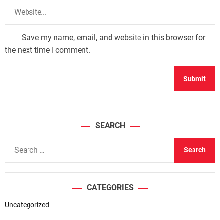
Save my name, email, and website in this browser for
the next time I comment.
SEARCH
S
e
a
r
CATEGORIES
c
h
Uncategorized
f