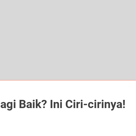
agi Baik? Ini Ciri-cirinya!