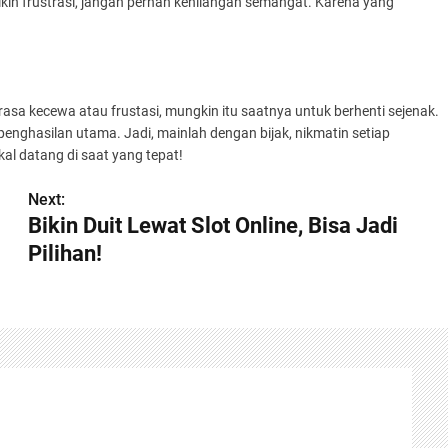
kin frustrasi, jangan pernah kehilangan semangat. Karena yang
rasa kecewa atau frustasi, mungkin itu saatnya untuk berhenti sejenak.
penghasilan utama. Jadi, mainlah dengan bijak, nikmatin setiap
al datang di saat yang tepat!
Next:
Bikin Duit Lewat Slot Online, Bisa Jadi
Pilihan!