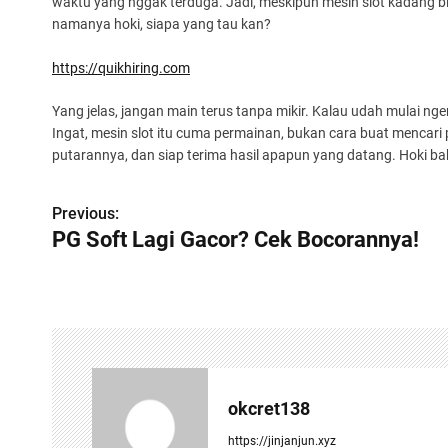
waktu yang nggak terduga. Jadi, meskipun mesin slot kadang bi
namanya hoki, siapa yang tau kan?
https://quikhiring.com
Yang jelas, jangan main terus tanpa mikir. Kalau udah mulai nge
Ingat, mesin slot itu cuma permainan, bukan cara buat mencari 
putarannya, dan siap terima hasil apapun yang datang. Hoki bak
P
Previous:
PG Soft Lagi Gacor? Cek Bocorannya!
o
s
t
n
a
okcret138
v
https://jinjanjun.xyz