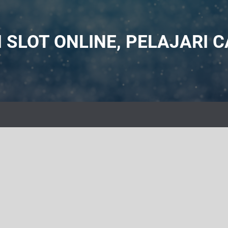
SLOT ONLINE, PELAJARI 