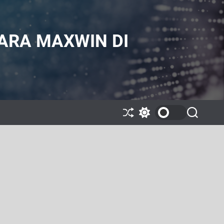
CARA MAXWIN DI
S
S
S
h
w
e
u
i
a
ff
t
r
l
c
c
e
h
h
c
o
l
o
r
m
o