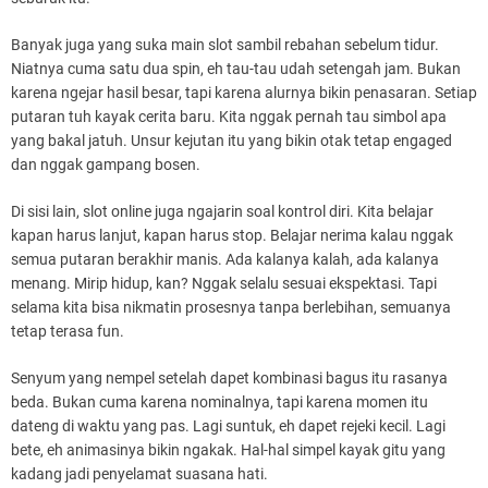
Banyak juga yang suka main slot sambil rebahan sebelum tidur.
Niatnya cuma satu dua spin, eh tau-tau udah setengah jam. Bukan
karena ngejar hasil besar, tapi karena alurnya bikin penasaran. Setiap
putaran tuh kayak cerita baru. Kita nggak pernah tau simbol apa
yang bakal jatuh. Unsur kejutan itu yang bikin otak tetap engaged
dan nggak gampang bosen.
Di sisi lain, slot online juga ngajarin soal kontrol diri. Kita belajar
kapan harus lanjut, kapan harus stop. Belajar nerima kalau nggak
semua putaran berakhir manis. Ada kalanya kalah, ada kalanya
menang. Mirip hidup, kan? Nggak selalu sesuai ekspektasi. Tapi
selama kita bisa nikmatin prosesnya tanpa berlebihan, semuanya
tetap terasa fun.
Senyum yang nempel setelah dapet kombinasi bagus itu rasanya
beda. Bukan cuma karena nominalnya, tapi karena momen itu
dateng di waktu yang pas. Lagi suntuk, eh dapet rejeki kecil. Lagi
bete, eh animasinya bikin ngakak. Hal-hal simpel kayak gitu yang
kadang jadi penyelamat suasana hati.