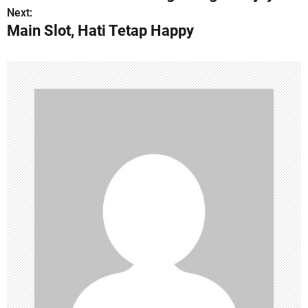
o
Next:
Main Slot, Hati Tetap Happy
s
t
n
a
v
i
g
a
t
i
o