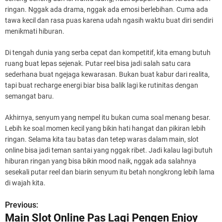
ringan. Nggak ada drama, nggak ada emosi berlebihan. Cuma ada
tawa kecil dan rasa puas karena udah ngasih waktu buat diri sendiri
menikmati hiburan.
Di tengah dunia yang serba cepat dan kompetitif, kita emang butuh
ruang buat lepas sejenak. Putar reel bisa jadi salah satu cara
sederhana buat ngejaga kewarasan. Bukan buat kabur dari realita,
tapi buat recharge energi biar bisa balik lagi ke rutinitas dengan
semangat baru.
Akhirnya, senyum yang nempel itu bukan cuma soal menang besar.
Lebih ke soal momen kecil yang bikin hati hangat dan pikiran lebih
ringan. Selama kita tau batas dan tetep waras dalam main, slot
online bisa jadi teman santai yang nggak ribet. Jadi kalau lagi butuh
hiburan ringan yang bisa bikin mood naik, nggak ada salahnya
sesekali putar reel dan biarin senyum itu betah nongkrong lebih lama
di wajah kita.
Previous:
P
Main Slot Online Pas Lagi Pengen Enjoy