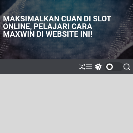
S
k
i
MAKSIMALKAN CUAN DI SLOT
p
ONLINE, PELAJARI CARA
t
MAXWIN DI WEBSITE INI!
o
c
o
n
t
e
S
M
S
S
h
e
w
e
n
u
n
i
a
t
ff
u
t
r
l
c
c
e
h
h
c
o
l
o
r
m
o