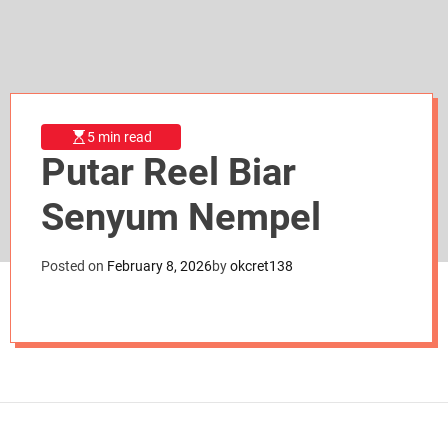
d
e
5 min read
Putar Reel Biar
Senyum Nempel
Posted on
February 8, 2026
by
okcret138