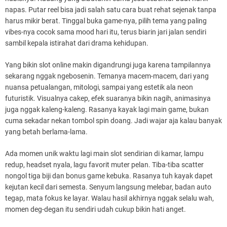
napas. Putar reel bisa jadi salah satu cara buat rehat sejenak tanpa
harus mikir berat. Tinggal buka game-nya, pilih tema yang paling
vibes-nya cocok sama mood hari itu, terus biarin jari jalan sendiri
sambil kepala istirahat dari drama kehidupan.
Yang bikin slot online makin digandrungi juga karena tampilannya
sekarang nggak ngebosenin. Temanya macem-macem, dari yang
nuansa petualangan, mitologi, sampai yang estetik ala neon
futuristik. Visualnya cakep, efek suaranya bikin nagih, animasinya
juga nggak kaleng-kaleng. Rasanya kayak lagi main game, bukan
cuma sekadar nekan tombol spin doang. Jadi wajar aja kalau banyak
yang betah berlama-lama.
Ada momen unik waktu lagi main slot sendirian di kamar, lampu
redup, headset nyala, lagu favorit muter pelan. Tiba-tiba scatter
nongol tiga biji dan bonus game kebuka. Rasanya tuh kayak dapet
kejutan kecil dari semesta. Senyum langsung melebar, badan auto
tegap, mata fokus ke layar. Walau hasil akhirnya nggak selalu wah,
momen deg-degan itu sendiri udah cukup bikin hati anget.