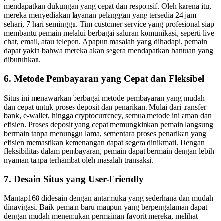
mendapatkan dukungan yang cepat dan responsif. Oleh karena itu,
mereka menyediakan layanan pelanggan yang tersedia 24 jam
sehari, 7 hari seminggu. Tim customer service yang profesional siap
membantu pemain melalui berbagai saluran komunikasi, seperti live
chat, email, atau telepon. Apapun masalah yang dihadapi, pemain
dapat yakin bahwa mereka akan segera mendapatkan bantuan yang
dibutuhkan.
6. Metode Pembayaran yang Cepat dan Fleksibel
Situs ini menawarkan berbagai metode pembayaran yang mudah
dan cepat untuk proses deposit dan penarikan. Mulai dari transfer
bank, e-wallet, hingga cryptocurrency, semua metode ini aman dan
efisien. Proses deposit yang cepat memungkinkan pemain langsung
bermain tanpa menunggu lama, sementara proses penarikan yang
efisien memastikan kemenangan dapat segera dinikmati. Dengan
fleksibilitas dalam pembayaran, pemain dapat bermain dengan lebih
nyaman tanpa terhambat oleh masalah transaksi.
7. Desain Situs yang User-Friendly
Mantap168 didesain dengan antarmuka yang sederhana dan mudah
dinavigasi. Baik pemain baru maupun yang berpengalaman dapat
dengan mudah menemukan permainan favorit mereka, melihat