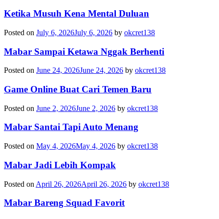
Ketika Musuh Kena Mental Duluan
Posted on
July 6, 2026
July 6, 2026
by
okcret138
Mabar Sampai Ketawa Nggak Berhenti
Posted on
June 24, 2026
June 24, 2026
by
okcret138
Game Online Buat Cari Temen Baru
Posted on
June 2, 2026
June 2, 2026
by
okcret138
Mabar Santai Tapi Auto Menang
Posted on
May 4, 2026
May 4, 2026
by
okcret138
Mabar Jadi Lebih Kompak
Posted on
April 26, 2026
April 26, 2026
by
okcret138
Mabar Bareng Squad Favorit