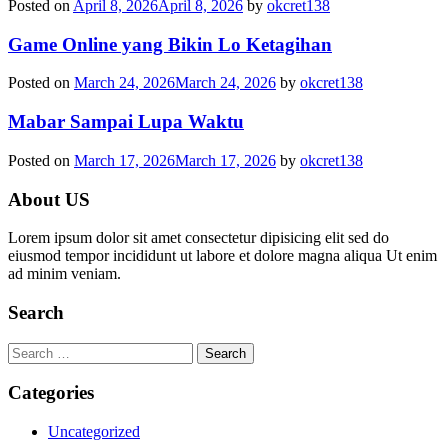
Posted on
April 8, 2026
April 8, 2026
by
okcret138
Game Online yang Bikin Lo Ketagihan
Posted on
March 24, 2026
March 24, 2026
by
okcret138
Mabar Sampai Lupa Waktu
Posted on
March 17, 2026
March 17, 2026
by
okcret138
About US
Lorem ipsum dolor sit amet consectetur dipisicing elit sed do
eiusmod tempor incididunt ut labore et dolore magna aliqua Ut enim
ad minim veniam.
Search
Search
for:
Categories
Uncategorized