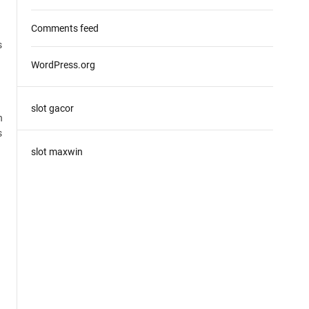
Comments feed
s
WordPress.org
slot gacor
n
s
slot maxwin