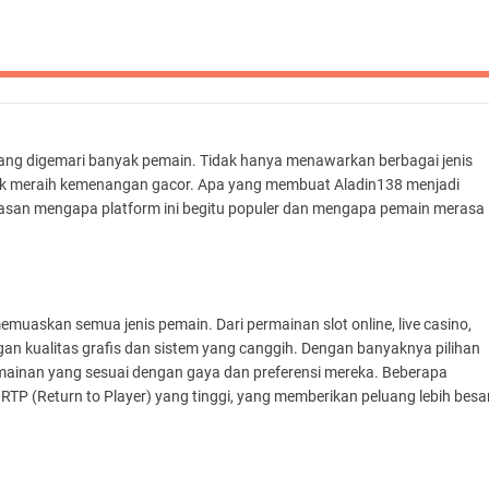
e yang digemari banyak pemain. Tidak hanya menawarkan berbagai jenis
tuk meraih kemenangan gacor. Apa yang membuat Aladin138 menjadi
alasan mengapa platform ini begitu populer dan mengapa pemain merasa
askan semua jenis pemain. Dari permainan slot online, live casino,
gan kualitas grafis dan sistem yang canggih. Dengan banyaknya pilihan
mainan yang sesuai dengan gaya dan preferensi mereka. Beberapa
RTP (Return to Player) yang tinggi, yang memberikan peluang lebih besa