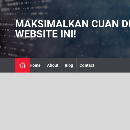
S
k
i
MAKSIMALKAN CUAN DI 
p
t
WEBSITE INI!
o
c
o
n
t
Home
About
Blog
Contact
e
n
t