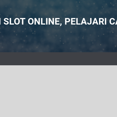
SLOT ONLINE, PELAJARI 