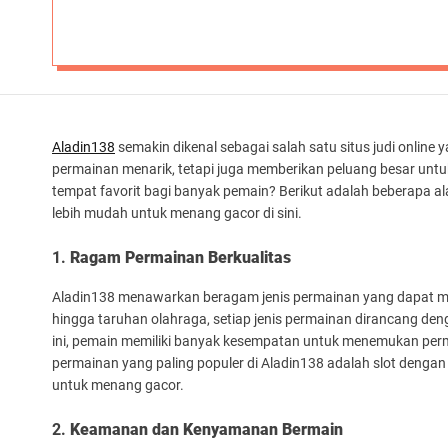
Aladin138
semakin dikenal sebagai salah satu situs judi onlin
permainan menarik, tetapi juga memberikan peluang besar un
tempat favorit bagi banyak pemain? Berikut adalah beberapa 
lebih mudah untuk menang gacor di sini.
1.
Ragam Permainan Berkualitas
Aladin138 menawarkan beragam jenis permainan yang dapat memu
hingga taruhan olahraga, setiap jenis permainan dirancang den
ini, pemain memiliki banyak kesempatan untuk menemukan per
permainan yang paling populer di Aladin138 adalah slot dengan 
untuk menang gacor.
2.
Keamanan dan Kenyamanan Bermain