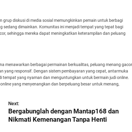
an grup diskusi di media sosial memungkinkan pemain untuk berbagi
ng sedang dimainkan. Komunitas ini menjadi tempat yang tepat bagi
acor, sehingga mereka dapat meningkatkan keterampilan dan peluang
rena menawarkan berbagai permainan berkualitas, peluang menang gaco
gan yang responsif. Dengan sistem pembayaran yang cepat, antarmuka
adi tempat yang nyaman dan menguntungkan untuk bermain judi online.
i online yang menyenangkan dan berpeluang besar untuk menang,
Next:
Bergabunglah dengan Mantap168 dan
Nikmati Kemenangan Tanpa Henti