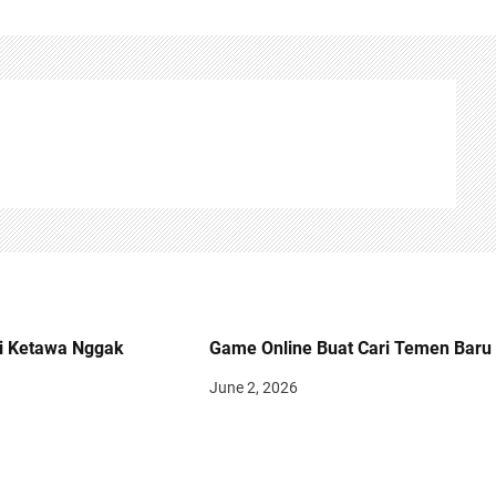
 Ketawa Nggak
Game Online Buat Cari Temen Baru
June 2, 2026