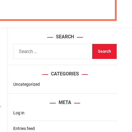
SEARCH
S
e
a
r
CATEGORIES
c
h
Uncategorized
f
o
META
r
r
Log in
:
Entries feed