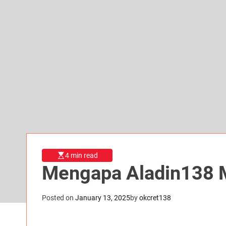
4 min read
Mengapa Aladin138 M
Posted on
January 13, 2025
by
okcret138