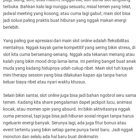
terbuka. Bahkan kalo lagi nunggu sesuatu, misal temen yang telat,
jadwal meeting yang kosong, atau cuma lagi gabut, main slot bisa
jadi solusi paling praktis buat hiburan yang nggak makan energi
berlebih.
Yang paling gue apresiasi dari main slot online adalah fleksibilitas
mentalnya. Nggak kayak game kompetitif yang sering bikin stress, di
slot kita cuma bersenang-senang. Nggak ada tekanan menang atau
kalah yang bikin mood drop lama-lama. Ini penting banget buat anak
muda yang kadang hidupnya udah cukup ribet. Main slot tuh kayak
mini therapy session yang bisa dilakukan kapan aja tanpa harus
keluar biaya ribet atau nyari waktu khusus.
Selain bikin santai, slot online juga bisa jadi bahan ngobrol seru sama
temen. Kadang kita share pengalaman dapet jackpot lucu, animasi
kocak, atau momen spin yang absurd. Ini bikin aktivitasnya nggak
cuma personal, tapi juga bisa jadi hiburan sosial ringan tanpa harus
ngeluarin energi banyak. Serunya lagi, ada juga fitur bonus atau
event tertentu yang bikin setiap game punya twist baru. Jadi nggak
monoton dan selalu ada hal baru buat dinikmatin.