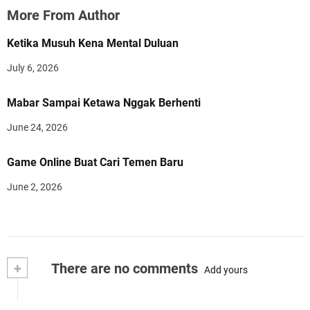
More From Author
Ketika Musuh Kena Mental Duluan
July 6, 2026
Mabar Sampai Ketawa Nggak Berhenti
June 24, 2026
Game Online Buat Cari Temen Baru
June 2, 2026
+
There are no comments
Add yours