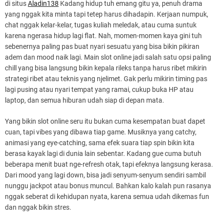
di situs
Aladin138
Kadang hidup tuh emang gitu ya, penuh drama
yang nggak kita minta tapi tetep harus dihadapin. Kerjaan numpuk,
chat nggak kelar-kelar, tugas kuliah meledak, atau cuma suntuk
karena ngerasa hidup lagi flat. Nah, momen-momen kaya gini tuh
sebenernya paling pas buat nyari sesuatu yang bisa bikin pikiran
adem dan mood naik lagi. Main slot online jadi salah satu opsi paling
chill yang bisa langsung bikin kepala rileks tanpa harus ribet mikirin
strategi ribet atau teknis yang njelimet. Gak perlu mikirin timing pas
lagi pusing atau nyari tempat yang ramai, cukup buka HP atau
laptop, dan semua hiburan udah siap di depan mata.
Yang bikin slot online seru itu bukan cuma kesempatan buat dapet
cuan, tapi vibes yang dibawa tiap game. Musiknya yang catchy,
animasi yang eye-catching, sama efek suara tiap spin bikin kita
berasa kayak lagi di dunia lain sebentar. Kadang gue cuma butuh
beberapa menit buat nge-refresh otak, tapi efeknya langsung kerasa.
Dari mood yang lagi down, bisa jadi senyum-senyum sendiri sambil
nunggu jackpot atau bonus muncul. Bahkan kalo kalah pun rasanya
nggak seberat di kehidupan nyata, karena semua udah dikemas fun
dan nggak bikin stres.