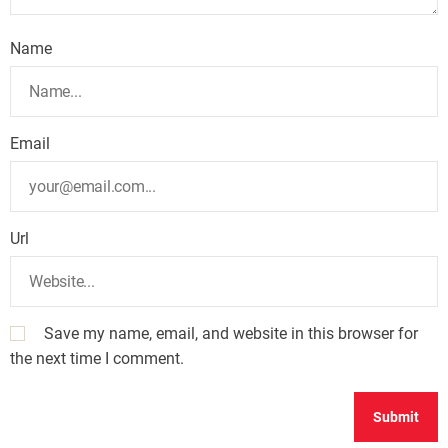
Name
Email
Url
Save my name, email, and website in this browser for
the next time I comment.