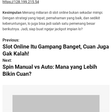
https://128.199.215.54
Kesimpulan
Menang miliaran di slot online bukan sekadar mimpi.
Dengan strategi yang tepat, pemahaman yang baik, dan sedikit
keberuntungan, lo juga bisa jadi salah satu pemenang besar
berikutnya. Jadi, siap buat ngejar jackpot impian lo?
Previous:
P
Slot Online Itu Gampang Banget, Cuan Juga
o
Gak Kalah!
s
Next:
Spin Manual vs Auto: Mana yang Lebih
t
Bikin Cuan?
n
a
v
i