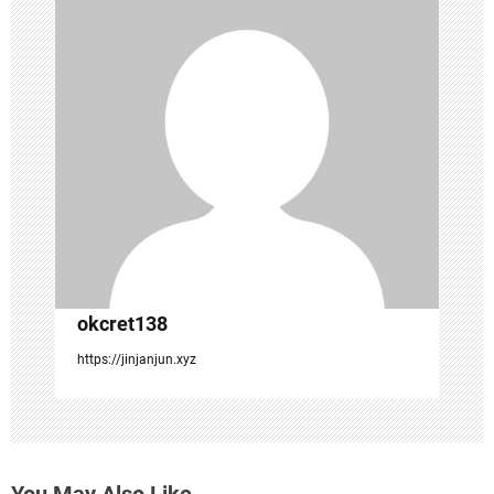
g
a
t
i
o
n
okcret138
https://jinjanjun.xyz