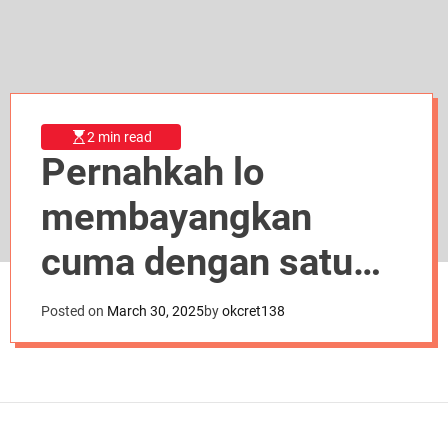
d
e
2 min read
Pernahkah lo
membayangkan
cuma dengan satu
putaran slot online,
Posted on
March 30, 2025
by
okcret138
lo bisa kantongin
miliaran rupiah?
Kedengeran gila,