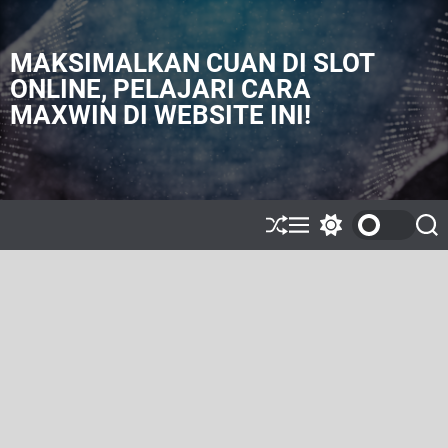
S
k
i
MAKSIMALKAN CUAN DI SLOT
p
ONLINE, PELAJARI CARA
t
MAXWIN DI WEBSITE INI!
o
c
o
n
t
e
S
M
S
S
h
e
w
e
n
u
n
i
a
t
ff
u
t
r
l
c
c
e
h
h
c
o
l
o
r
m
o