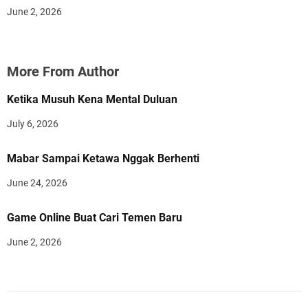
June 2, 2026
More From Author
Ketika Musuh Kena Mental Duluan
July 6, 2026
Mabar Sampai Ketawa Nggak Berhenti
June 24, 2026
Game Online Buat Cari Temen Baru
June 2, 2026