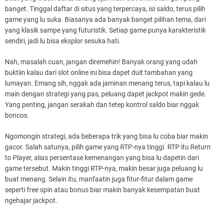
banget. Tinggal daftar di situs yang terpercaya, isi saldo, terus pilih
game yang lu suka. Biasanya ada banyak banget pilihan tema, dari
yang klasik sampe yang futuristik. Setiap game punya karakteristik
sendiri, jadi lu bisa eksplor sesuka hati.
Nah, masalah cuan, jangan diremehin! Banyak orang yang udah
buktiin kalau dari slot online ini bisa dapet duit tambahan yang
lumayan. Emang sih, nggak ada jaminan menang terus, tapi kalau lu
main dengan strategi yang pas, peluang dapet jackpot makin gede.
Yang penting, jangan serakah dan tetep kontrol saldo biar nggak
boncos.
Ngomongin strategi, ada beberapa trik yang bisa lu coba biar makin
gacor. Salah satunya, pilih game yang RTP-nya tinggi. RTP itu Return
to Player, alias persentase kemenangan yang bisa lu dapetin dari
game tersebut. Makin tinggi RTP-nya, makin besar juga peluang lu
buat menang. Selain itu, manfaatin juga fitur-fitur dalam game
seperti free spin atau bonus biar makin banyak kesempatan buat
ngehajar jackpot.