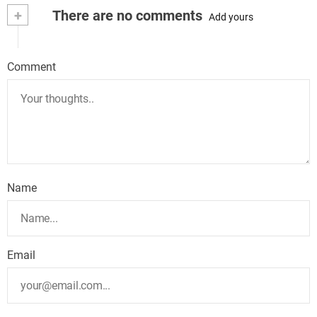
+
There are no comments
Add yours
Comment
Name
Email