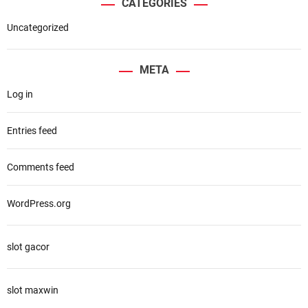
CATEGORIES
c
h
Uncategorized
f
o
META
r
Log in
:
Entries feed
Comments feed
WordPress.org
slot gacor
slot maxwin