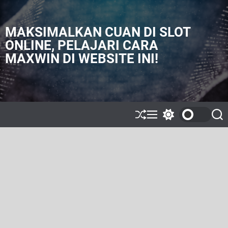
S
k
i
MAKSIMALKAN CUAN DI SLOT
p
ONLINE, PELAJARI CARA
t
MAXWIN DI WEBSITE INI!
o
c
o
n
t
e
S
M
S
S
h
e
w
e
n
u
n
i
a
t
ff
u
t
r
l
c
c
e
h
h
c
o
l
o
r
m
o