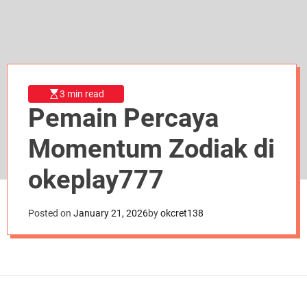
d
e
3 min read
Pemain Percaya
Momentum Zodiak di
okeplay777
Posted on
January 21, 2026
by
okcret138