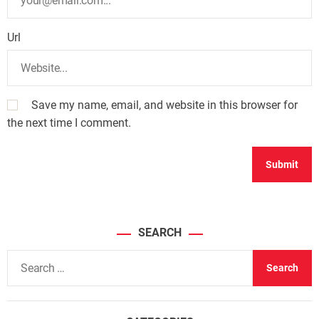
Url
Save my name, email, and website in this browser for
the next time I comment.
SEARCH
S
e
a
r