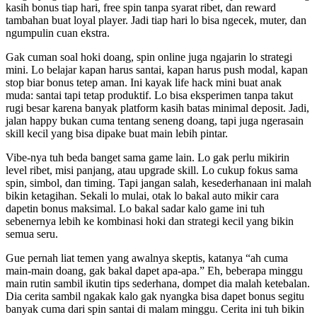
kasih bonus tiap hari, free spin tanpa syarat ribet, dan reward
tambahan buat loyal player. Jadi tiap hari lo bisa ngecek, muter, dan
ngumpulin cuan ekstra.
Gak cuman soal hoki doang, spin online juga ngajarin lo strategi
mini. Lo belajar kapan harus santai, kapan harus push modal, kapan
stop biar bonus tetep aman. Ini kayak life hack mini buat anak
muda: santai tapi tetap produktif. Lo bisa eksperimen tanpa takut
rugi besar karena banyak platform kasih batas minimal deposit. Jadi,
jalan happy bukan cuma tentang seneng doang, tapi juga ngerasain
skill kecil yang bisa dipake buat main lebih pintar.
Vibe-nya tuh beda banget sama game lain. Lo gak perlu mikirin
level ribet, misi panjang, atau upgrade skill. Lo cukup fokus sama
spin, simbol, dan timing. Tapi jangan salah, kesederhanaan ini malah
bikin ketagihan. Sekali lo mulai, otak lo bakal auto mikir cara
dapetin bonus maksimal. Lo bakal sadar kalo game ini tuh
sebenernya lebih ke kombinasi hoki dan strategi kecil yang bikin
semua seru.
Gue pernah liat temen yang awalnya skeptis, katanya “ah cuma
main-main doang, gak bakal dapet apa-apa.” Eh, beberapa minggu
main rutin sambil ikutin tips sederhana, dompet dia malah ketebalan.
Dia cerita sambil ngakak kalo gak nyangka bisa dapet bonus segitu
banyak cuma dari spin santai di malam minggu. Cerita ini tuh bikin