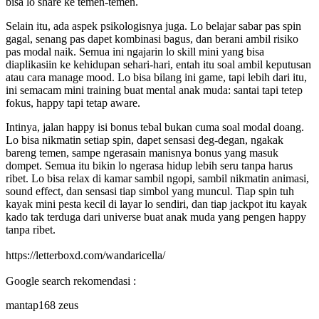
bisa lo share ke temen-temen.
Selain itu, ada aspek psikologisnya juga. Lo belajar sabar pas spin
gagal, senang pas dapet kombinasi bagus, dan berani ambil risiko
pas modal naik. Semua ini ngajarin lo skill mini yang bisa
diaplikasiin ke kehidupan sehari-hari, entah itu soal ambil keputusan
atau cara manage mood. Lo bisa bilang ini game, tapi lebih dari itu,
ini semacam mini training buat mental anak muda: santai tapi tetep
fokus, happy tapi tetap aware.
Intinya, jalan happy isi bonus tebal bukan cuma soal modal doang.
Lo bisa nikmatin setiap spin, dapet sensasi deg-degan, ngakak
bareng temen, sampe ngerasain manisnya bonus yang masuk
dompet. Semua itu bikin lo ngerasa hidup lebih seru tanpa harus
ribet. Lo bisa relax di kamar sambil ngopi, sambil nikmatin animasi,
sound effect, dan sensasi tiap simbol yang muncul. Tiap spin tuh
kayak mini pesta kecil di layar lo sendiri, dan tiap jackpot itu kayak
kado tak terduga dari universe buat anak muda yang pengen happy
tanpa ribet.
https://letterboxd.com/wandaricella/
Google search rekomendasi :
mantap168 zeus