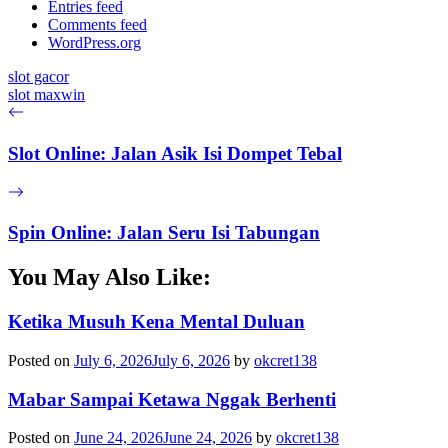
Entries feed
Comments feed
WordPress.org
slot gacor
slot maxwin
Slot Online: Jalan Asik Isi Dompet Tebal
Spin Online: Jalan Seru Isi Tabungan
You May Also Like:
Ketika Musuh Kena Mental Duluan
Posted on
July 6, 2026
July 6, 2026
by
okcret138
Mabar Sampai Ketawa Nggak Berhenti
Posted on
June 24, 2026
June 24, 2026
by
okcret138