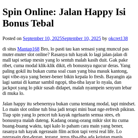
Spin Online: Jalan Happy Isi
Bonus Tebal
Posted on
September 10, 2025
September 10, 2025
by
okcret138
di situs
Mantap168
Bro, lo pasti tau kan sensasi yang muncul pas
muter-muter slot online? Rasanya tuh kayak lo lagi jalan-jalan di
mall tapi setiap mesin yang lo sentuh malah kasih duit. Gak pake
ribet, cuma modal klik-klik dikit, eh bonusnya ngucur deras. Yang
paling gokil itu bukan cuma soal cuan yang bisa masuk kantong,
tapi vibe-nya yang bener-bener bikin kepala lo fresh. Bayangin aja
lagi santai di kamar sambil ngopi, tiba-tiba layar lo nyala, dan
jackpot yang lo pikir susah didapet, malah nyampein senyum lebar
di muka lo.
Jalan happy itu sebenernya bukan cuma tentang modal, tapi mindset.
Lo main slot online tuh bisa jadi terapi mini buat nge-refresh pikiran.
Tiap spin yang lo pencet tuh kayak ngeluarin semua stres, eh
bonusnya malah dateng. Kadang orang-orang mikir slot itu cuma
buang-buang waktu, tapi kalo lo paham cara main yang bener,
rasanya tuh kayak ngerasain film action tapi versi real life. Lo
ngerasain deg-degan, tegang, terus tiba-tiba ada kejutan manis