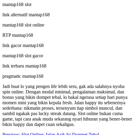
mantap168 slot
link alternatif mantap168
mantap168 slot online
RTP mantap168
link gacor mantap168
mantap168 slot gacor
link terbaru mantap168
pragmatic mantap168
Jadi buat lo yang pengen life lebih seru, gak ada salahnya nyoba
spin online. Dengan modal minimal, pengalaman maksimal, dan
bonus yang bikin dompet tebal, lo bakal ngerasa setiap hari punya
momen mini yang bikin kepala fresh. Jalan happy itu sebenernya
sederhana: nikmatin proses, tersenyum tiap simbol muncul, dan
sambil ngakak pas lucky streak datang. Slot online bukan cuma
game, tapi cara anak muda sekarang nyari hiburan yang bener-bener
bikin happy dan dapet cuan sekaligus.
Previous:
Slot Online: Jalan Asik Isi Dompet Tebal