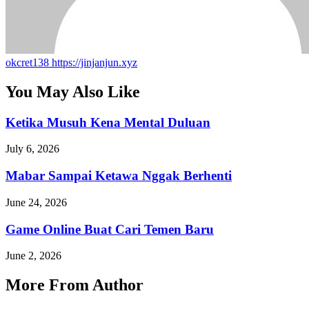
okcret138
https://jinjanjun.xyz
You May Also Like
Ketika Musuh Kena Mental Duluan
July 6, 2026
Mabar Sampai Ketawa Nggak Berhenti
June 24, 2026
Game Online Buat Cari Temen Baru
June 2, 2026
More From Author