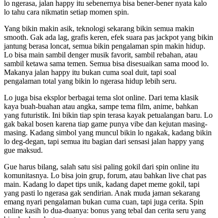
lo ngerasa, jalan happy itu sebenernya bisa bener-bener nyata kalo
lo tahu cara nikmatin setiap momen spin.
Yang bikin makin asik, teknologi sekarang bikin semua makin
smooth. Gak ada lag, grafis keren, efek suara pas jackpot yang bikin
jantung berasa loncat, semua bikin pengalaman spin makin hidup.
Lo bisa main sambil denger musik favorit, sambil rebahan, atau
sambil ketawa sama temen. Semua bisa disesuaikan sama mood lo.
Makanya jalan happy itu bukan cuma soal duit, tapi soal
pengalaman total yang bikin lo ngerasa hidup lebih seru.
Lo juga bisa eksplor berbagai tema slot online. Dari tema klasik
kaya buah-buahan atau angka, sampe tema film, anime, bahkan
yang futuristik. Ini bikin tiap spin terasa kayak petualangan baru. Lo
gak bakal bosen karena tiap game punya vibe dan kejutan masing-
masing. Kadang simbol yang muncul bikin lo ngakak, kadang bikin
lo deg-degan, tapi semua itu bagian dari sensasi jalan happy yang
gue maksud.
Gue harus bilang, salah satu sisi paling gokil dari spin online itu
komunitasnya. Lo bisa join grup, forum, atau bahkan live chat pas
main. Kadang lo dapet tips unik, kadang dapet meme gokil, tapi
yang pasti lo ngerasa gak sendirian. Anak muda jaman sekarang
emang nyari pengalaman bukan cuma cuan, tapi juga cerita. Spin
online kasih lo dua-duanya: bonus yang tebal dan cerita seru yang