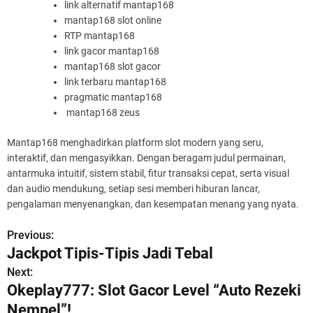
link alternatif mantap168
mantap168 slot online
RTP mantap168
link gacor mantap168
mantap168 slot gacor
link terbaru mantap168
pragmatic mantap168
mantap168 zeus
Mantap168 menghadirkan platform slot modern yang seru,
interaktif, dan mengasyikkan. Dengan beragam judul permainan,
antarmuka intuitif, sistem stabil, fitur transaksi cepat, serta visual
dan audio mendukung, setiap sesi memberi hiburan lancar,
pengalaman menyenangkan, dan kesempatan menang yang nyata.
Previous:
P
Jackpot Tipis-Tipis Jadi Tebal
o
Next:
Okeplay777: Slot Gacor Level “Auto Rezeki
s
Nempel”!