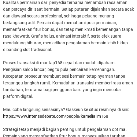
Kualitas permainan dari penyedia ternama menambah rasa aman
dan percaya diri saat bermain. Setiap putaran dijalankan secara acak
dan diawasi secara profesional, sehingga peluang menang
berlangsung adil. Pemain dapat memahami pola permainan,
memanfaatkan fitur bonus, dan tetap menikmati kemenangan tanpa
rasa khawatir. Grafis halus, animasi interaktif, serta efek suara
mendukung hiburan, menjadikan pengalaman bermain lebih hidup
dibanding slot tradisional.
Proses transaksi di mantap168 cepat dan mudah dipahami.
Pengisian saldo lancar, begitu pula pencairan kemenangan.
Kecepatan prosedur membuat sesi bermain tetap nyaman tanpa
terganggu langkah rumit. Kemudahan transaksi memberi rasa aman
tambahan, terutama bagi pengguna baru yang ingin mencoba
platform digital.
Mau coba langsung sensasinya? Gaskeun ke situs resminya di sini:
https://www.intensedebate.com/people/kamelialim168
Strategi tetap menjadi bagian penting untuk pengalaman optimal.
Pemain yang memanfaatkan fitur bonus, menyesuaikan taruhan,