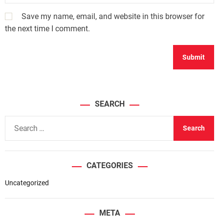
Save my name, email, and website in this browser for
the next time I comment.
SEARCH
S
e
a
r
CATEGORIES
c
h
Uncategorized
f
o
META