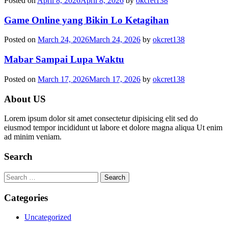
Posted on
April 8, 2026
April 8, 2026
by
okcret138
Game Online yang Bikin Lo Ketagihan
Posted on
March 24, 2026
March 24, 2026
by
okcret138
Mabar Sampai Lupa Waktu
Posted on
March 17, 2026
March 17, 2026
by
okcret138
About US
Lorem ipsum dolor sit amet consectetur dipisicing elit sed do
eiusmod tempor incididunt ut labore et dolore magna aliqua Ut enim
ad minim veniam.
Search
Search
for:
Categories
Uncategorized