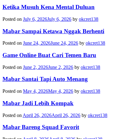
Ketika Musuh Kena Mental Duluan
Posted on
July 6, 2026
July 6, 2026
by
okcret138
Mabar Sampai Ketawa Nggak Berhenti
Posted on
June 24, 2026
June 24, 2026
by
okcret138
Game Online Buat Cari Temen Baru
Posted on
June 2, 2026
June 2, 2026
by
okcret138
Mabar Santai Tapi Auto Menang
Posted on
May 4, 2026
May 4, 2026
by
okcret138
Mabar Jadi Lebih Kompak
Posted on
April 26, 2026
April 26, 2026
by
okcret138
Mabar Bareng Squad Favorit