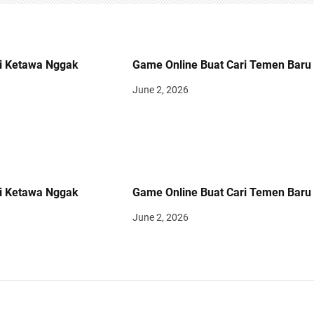
 Ketawa Nggak
Game Online Buat Cari Temen Baru
June 2, 2026
 Ketawa Nggak
Game Online Buat Cari Temen Baru
June 2, 2026