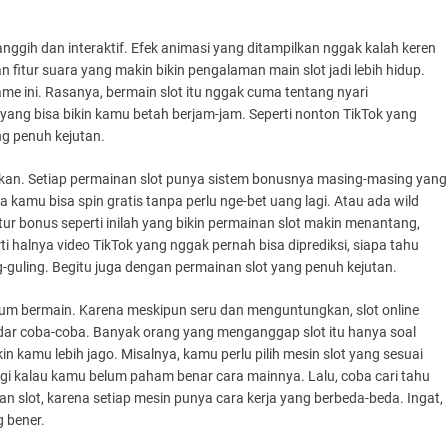
canggih dan interaktif. Efek animasi yang ditampilkan nggak kalah keren
 fitur suara yang makin bikin pengalaman main slot jadi lebih hidup.
e ini. Rasanya, bermain slot itu nggak cuma tentang nyari
yang bisa bikin kamu betah berjam-jam. Seperti nonton TikTok yang
ng penuh kejutan.
arkan. Setiap permainan slot punya sistem bonusnya masing-masing yang
na kamu bisa spin gratis tanpa perlu nge-bet uang lagi. Atau ada wild
tur bonus seperti inilah yang bikin permainan slot makin menantang,
 halnya video TikTok yang nggak pernah bisa diprediksi, siapa tahu
g-guling. Begitu juga dengan permainan slot yang penuh kejutan.
lum bermain. Karena meskipun seru dan menguntungkan, slot online
ar coba-coba. Banyak orang yang menganggap slot itu hanya soal
n kamu lebih jago. Misalnya, kamu perlu pilih mesin slot yang sesuai
gi kalau kamu belum paham benar cara mainnya. Lalu, coba cari tahu
n slot, karena setiap mesin punya cara kerja yang berbeda-beda. Ingat,
 bener.