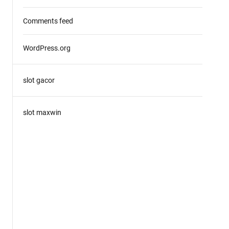
Comments feed
WordPress.org
slot gacor
slot maxwin