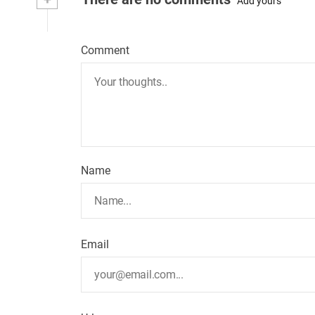
Add yours
Comment
Name
Email