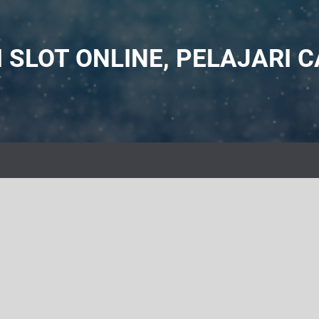
SLOT ONLINE, PELAJARI 