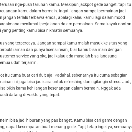
s-terusan nge-push taruhan kamu. Meskipun jackpot gede banget, tapi itu
r keuangan kamu dalam bermain. Ingat, jangan sampai permainan jadi
an jangan terlalu terbawa emosi, apalagi kalau kamu lagi dalam mood
oal bagaimana menikmati perjalanan dalam permainan. Sama kayak nonton
pi yang penting kamu bisa nikmatin semuanya.
 situs yang terpercaya. Jangan sampai kamu malah masuk ke situs yang
h terbukti aman dan punya lisensi resmi, biar kamu bisa main dengan
ustomer service yang oke, jadi kalau ada masalah bisa langsung
n semua udah terjamin.
ot itu cuma buat cari duit aja. Padahal, sebenarnya itu cuma sebagian
an ini juga bisa jadi cara untuk refreshing dan ngilangin stress. Jadi,
 bisa bikin kamu kehilangan kesenangan dalam bermain. Nggak ada
pasti datang di waktu yang tepat.
line ini bisa jadi hiburan yang pas banget. Kamu bisa cari game dengan
nting, dapat kesempatan buat menang gede. Tapi, tetap inget ya, semuany