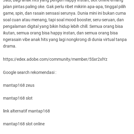
Jadi, bagi anak hits yang pengen happy instan, slot online emang
jalan pintas paling oke. Gak perlu ribet mikirin apa-apa, tinggal pilih
game, spin, dan rasain sensasi serunya. Dunia mini ini bukan cuma
soal cuan atau menang, tapi soal mood booster, seru-seruan, dan
pengalaman digital yang bikin hidup lebih chill. Semua orang bisa
ikutan, semua orang bisa happy instan, dan semua orang bisa
ngerasain vibe anak hits yang lagi nongkrong di dunia virtual tanpa
drama.
https://edex.adobe.com/community/member/5Sxr2xlYz
Google search rekomendasi :
mantap168 zeus
mantap168 slot
link alternatif mantap168
mantap168 slot online