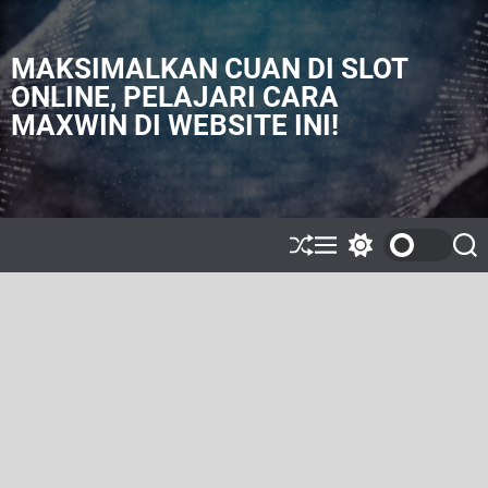
S
k
i
MAKSIMALKAN CUAN DI SLOT
p
ONLINE, PELAJARI CARA
t
MAXWIN DI WEBSITE INI!
o
c
o
n
t
e
S
M
S
S
h
e
w
e
n
u
n
i
a
t
ff
u
t
r
l
c
c
e
h
h
c
o
l
o
r
m
o