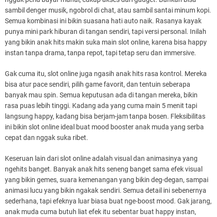
sambil denger musik, ngobrol di chat, atau sambil santai minum kopi.
Semua kombinasi ini bikin suasana hati auto naik. Rasanya kayak
punya mini park hiburan di tangan sendiri, tapi versi personal. Inilah
yang bikin anak hits makin suka main slot online, karena bisa happy
instan tanpa drama, tanpa repot, tapi tetap seru dan immersive.
Gak cuma itu, slot online juga ngasih anak hits rasa kontrol. Mereka
bisa atur pace sendiri, pilih game favorit, dan tentuin seberapa
banyak mau spin. Semua keputusan ada di tangan mereka, bikin
rasa puas lebih tinggi. Kadang ada yang cuma main 5 menit tapi
langsung happy, kadang bisa berjam-jam tanpa bosen. Fleksibilitas
ini bikin slot online ideal buat mood booster anak muda yang serba
cepat dan nggak suka ribet.
Keseruan lain dari slot online adalah visual dan animasinya yang
ngehits banget. Banyak anak hits seneng banget sama efek visual
yang bikin gemes, suara kemenangan yang bikin deg-degan, sampai
animasi lucu yang bikin ngakak sendiri. Semua detail ini sebenernya
sederhana, tapi efeknya luar biasa buat nge-boost mood. Gak jarang,
anak muda cuma butuh liat efek itu sebentar buat happy instan,