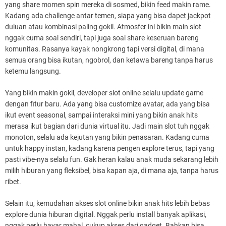
yang share momen spin mereka di sosmed, bikin feed makin rame.
Kadang ada challenge antar temen, siapa yang bisa dapet jackpot
duluan atau kombinasi paling gokil. Atmosfer ini bikin main slot
nggak cuma soal sendiri, tapi juga soal share keseruan bareng
komunitas. Rasanya kayak nongkrong tapi versi digital, di mana
semua orang bisa ikutan, ngobrol, dan ketawa bareng tanpa harus
ketemu langsung.
Yang bikin makin gokil, developer slot online selalu update game
dengan fitur baru. Ada yang bisa customize avatar, ada yang bisa
ikut event seasonal, sampai interaksi mini yang bikin anak hits
merasa ikut bagian dari dunia virtual itu. Jadi main slot tuh nggak
monoton, selalu ada kejutan yang bikin penasaran. Kadang cuma
untuk happy instan, kadang karena pengen explore terus, tapi yang
pasti vibe-nya selalu fun. Gak heran kalau anak muda sekarang lebih
milih hiburan yang fleksibel, bisa kapan aja, di mana aja, tanpa harus
ribet.
Selain itu, kemudahan akses slot online bikin anak hits lebih bebas
explore dunia hiburan digital. Nggak perlu install banyak aplikasi,
nggak perlu bayar mahal, cukup akses dari gadget. Bahkan bisa