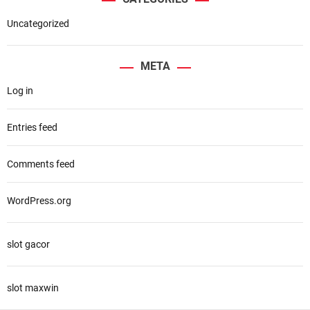
c
h
Uncategorized
f
o
META
r
Log in
:
Entries feed
Comments feed
WordPress.org
slot gacor
slot maxwin