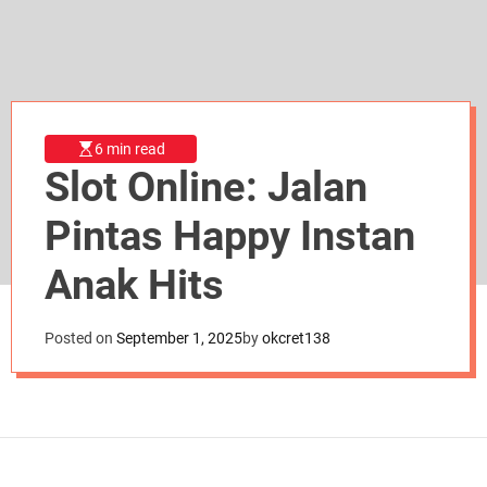
d
e
6 min read
Slot Online: Jalan
Pintas Happy Instan
Anak Hits
Posted on
September 1, 2025
by
okcret138