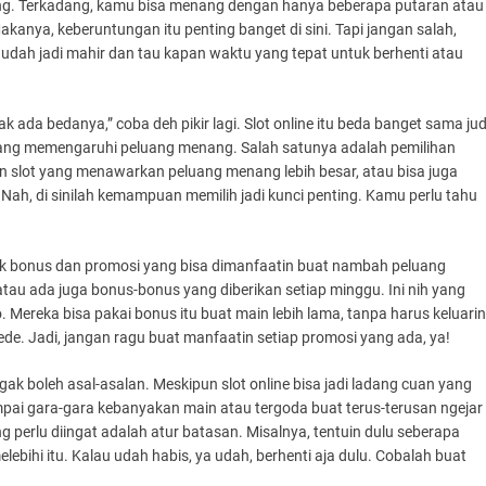
ang. Terkadang, kamu bisa menang dengan hanya beberapa putaran atau
kanya, keberuntungan itu penting banget di sini. Tapi jangan salah,
ah jadi mahir dan tau kapan waktu yang tepat untuk berhenti atau
k ada bedanya,” coba deh pikir lagi. Slot online itu beda banget sama jud
l yang memengaruhi peluang menang. Salah satunya adalah pemilihan
sin slot yang menawarkan peluang menang lebih besar, atau bisa juga
 Nah, di sinilah kemampuan memilih jadi kunci penting. Kamu perlu tahu
anyak bonus dan promosi yang bisa dimanfaatin buat nambah peluang
au ada juga bonus-bonus yang diberikan setiap minggu. Ini nih yang
o. Mereka bisa pakai bonus itu buat main lebih lama, tanpa harus keluarin
gede. Jadi, jangan ragu buat manfaatin setiap promosi yang ada, ya!
ak boleh asal-asalan. Meskipun slot online bisa jadi ladang cuan yang
pai gara-gara kebanyakan main atau tergoda buat terus-terusan ngejar
g perlu diingat adalah atur batasan. Misalnya, tentuin dulu seberapa
bihi itu. Kalau udah habis, ya udah, berhenti aja dulu. Cobalah buat