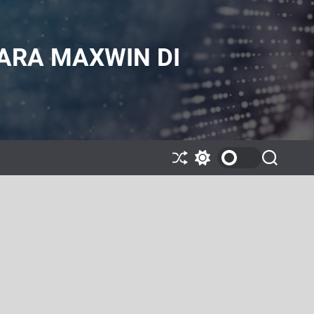
CARA MAXWIN DI
S
S
S
h
w
e
u
i
a
ff
t
r
l
c
c
e
h
h
c
o
l
o
r
m
o