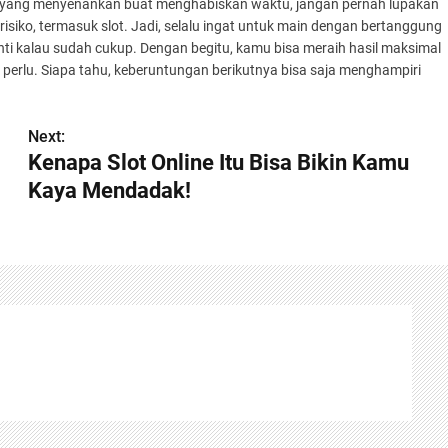
ara yang menyenankan buat menghabiskan waktu, jangan pernah lupakan
isiko, termasuk slot. Jadi, selalu ingat untuk main dengan bertanggung
enti kalau sudah cukup. Dengan begitu, kamu bisa meraih hasil maksimal
perlu. Siapa tahu, keberuntungan berikutnya bisa saja menghampiri
Next:
Kenapa Slot Online Itu Bisa Bikin Kamu
Kaya Mendadak!