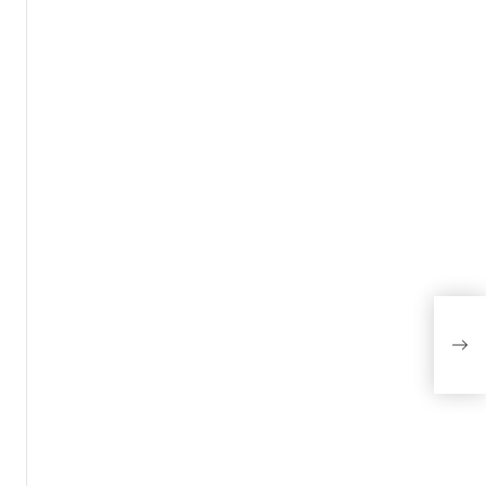
Kena
Men