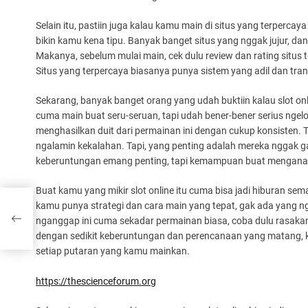
Selain itu, pastiin juga kalau kamu main di situs yang terperc
bikin kamu kena tipu. Banyak banget situs yang nggak jujur, 
Makanya, sebelum mulai main, cek dulu review dan rating situs 
Situs yang terpercaya biasanya punya sistem yang adil dan tra
Sekarang, banyak banget orang yang udah buktiin kalau slot 
cuma main buat seru-seruan, tapi udah bener-bener serius ngel
menghasilkan duit dari permainan ini dengan cukup konsisten. 
ngalamin kekalahan. Tapi, yang penting adalah mereka nggak g
keberuntungan emang penting, tapi kemampuan buat menganalis
Buat kamu yang mikir slot online itu cuma bisa jadi hiburan sema
kamu punya strategi dan cara main yang tepat, gak ada yang n
nganggap ini cuma sekadar permainan biasa, coba dulu rasakan
dengan sedikit keberuntungan dan perencanaan yang matang, ka
setiap putaran yang kamu mainkan.
https://thescienceforum.org