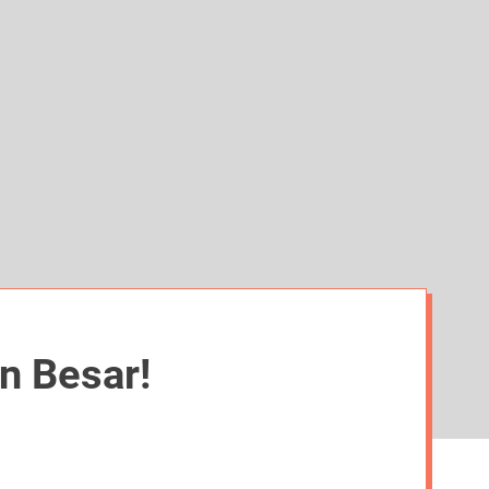
d
e
n Besar!