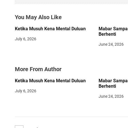
a
You May Also Like
t
Ketika Musuh Kena Mental Duluan
Mabar Sampai
i
Berhenti
July 6, 2026
o
June 24, 2026
n
More From Author
Ketika Musuh Kena Mental Duluan
Mabar Sampai
Berhenti
July 6, 2026
June 24, 2026