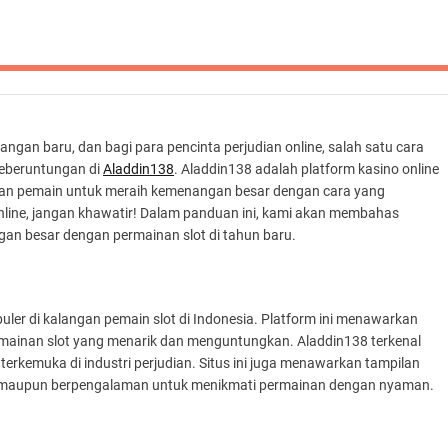
gan baru, dan bagi para pencinta perjudian online, salah satu cara
keberuntungan di
Aladdin138
. Aladdin138 adalah platform kasino online
an pemain untuk meraih kemenangan besar dengan cara yang
nline, jangan khawatir! Dalam panduan ini, kami akan membahas
an besar dengan permainan slot di tahun baru.
puler di kalangan pemain slot di Indonesia. Platform ini menawarkan
rmainan slot yang menarik dan menguntungkan. Aladdin138 terkenal
 terkemuka di industri perjudian. Situs ini juga menawarkan tampilan
u maupun berpengalaman untuk menikmati permainan dengan nyaman.