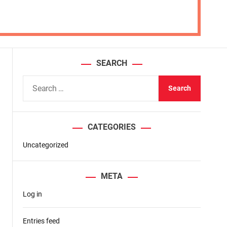
SEARCH
S
e
a
r
CATEGORIES
c
h
Uncategorized
f
o
META
r
Log in
:
Entries feed