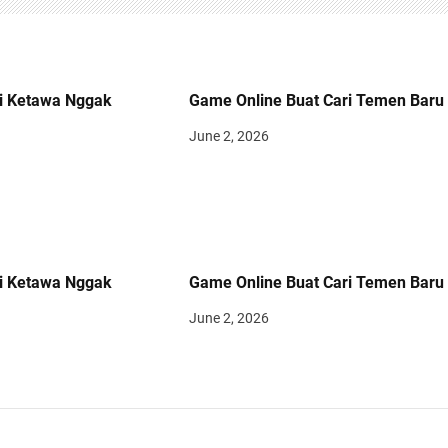
 Ketawa Nggak
Game Online Buat Cari Temen Baru
June 2, 2026
 Ketawa Nggak
Game Online Buat Cari Temen Baru
June 2, 2026