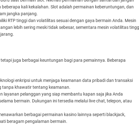
buru saat bermain slot. Nikmati permainan dengan santai dan jangan
 beberapa kali kekalahan. Slot adalah permainan keberuntungan, dan
lam jangka panjang.
iliki RTP tinggi dan volatilitas sesuai dengan gaya bermain Anda. Mesin
gan lebih sering meski tidak sebesar, sementara mesin volatilitas tingg
jarang.
 tetapi juga berbagai keuntungan bagi para pemainnya. Beberapa
ologi enkripsi untuk menjaga keamanan data pribadi dan transaksi
g tanpa khawatir tentang keamanan.
 layanan pelanggan yang siap membantu kapan saja jika Anda
a bermain. Dukungan ini tersedia melalui live chat, telepon, atau
 menawarkan berbagai permainan kasino lainnya seperti blackjack,
kmati beragam pengalaman bermain.