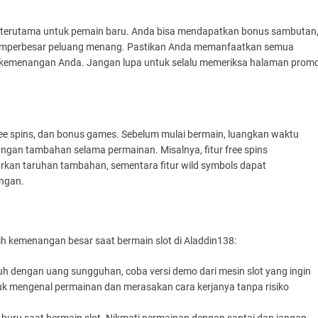
 terutama untuk pemain baru. Anda bisa mendapatkan bonus sambutan
 memperbesar peluang menang. Pastikan Anda memanfaatkan semua
g kemenangan Anda. Jangan lupa untuk selalu memeriksa halaman prom
, free spins, dan bonus games. Sebelum mulai bermain, luangkan waktu
ungan tambahan selama permainan. Misalnya, fitur free spins
an taruhan tambahan, sementara fitur wild symbols dapat
ngan.
h kemenangan besar saat bermain slot di Aladdin138:
h dengan uang sungguhan, coba versi demo dari mesin slot yang ingin
k mengenal permainan dan merasakan cara kerjanya tanpa risiko