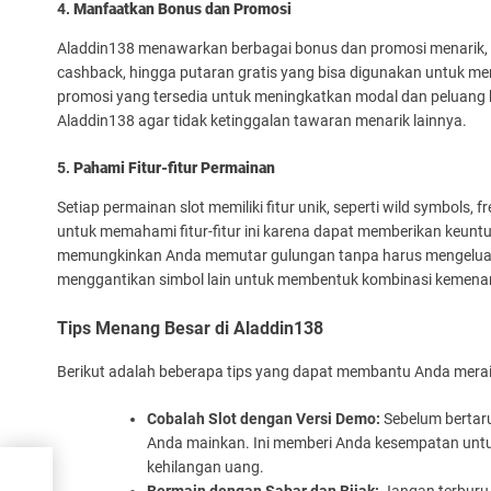
4.
Manfaatkan Bonus dan Promosi
Aladdin138 menawarkan berbagai bonus dan promosi menarik,
cashback, hingga putaran gratis yang bisa digunakan untuk
promosi yang tersedia untuk meningkatkan modal dan peluan
Aladdin138 agar tidak ketinggalan tawaran menarik lainnya.
5.
Pahami Fitur-fitur Permainan
Setiap permainan slot memiliki fitur unik, seperti wild symbols
untuk memahami fitur-fitur ini karena dapat memberikan keunt
memungkinkan Anda memutar gulungan tanpa harus mengeluark
menggantikan simbol lain untuk membentuk kombinasi kemena
Tips Menang Besar di Aladdin138
Berikut adalah beberapa tips yang dapat membantu Anda merai
Cobalah Slot dengan Versi Demo:
Sebelum bertaru
Anda mainkan. Ini memberi Anda kesempatan untu
kehilangan uang.
an