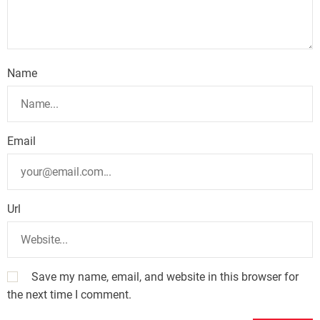
Name
Email
Url
Save my name, email, and website in this browser for
the next time I comment.