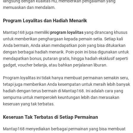
langsung dengan kualitas HD, memberikan pengalaman yang
memuaskan dan mendalam.
Program Loyalitas dan Hadiah Menarik
Mantap168 juga memiliki
program loyalitas
yang dirancang khusus
untuk memberikan penghargaan kepada pemain setia. Setiap kali
Anda bermain, Anda akan mendapatkan poin yang bisa ditukarkan
dengan berbagai hadiah menarik. Poin-poin ini bisa digunakan untuk
mendapatkan bonus, putaran gratis, hingga hadiah eksklusif seperti
gadget, voucher belanja, atau bahkan perjalanan liburan.
Program loyalitas ini tidak hanya membuat permainan semakin seru,
tetapi juga memberikan Anda kesempatan untuk meraih lebih banyak
hadiah dengan terus bermain di Mantap168. Ini adalah cara yang
sempurna untuk memperoleh keuntungan lebih dan merasakan
keseruan yang tak terbatas.
Keseruan Tak Terbatas di Setiap Permainan
Mantap168 menyediakan berbagai permainan yang bisa membuat