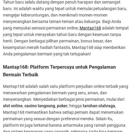
Tahun baru selalu datang dengan penuh harapan dan semangat
baru. Ini adalah waktu yang tepat untuk memulai petualangan baru,
mengejar keberuntungan, dan menikmati momen-momen
menyenangkan bersama teman-teman atau keluarga. Bagi Anda
yang menyukai sensasi permainan online,
Mantap168
adalah tempat
yang tepat untuk merayakan tahun baru dengan keseruan tanpa
henti. Dengan berbagai pilihan permainan, bonus besar, dan
kesempatan meraih hadiah fantastis, Mantap168 siap memberikan
Anda pengalaman bermain yang tak terlupakan!
Mantap168: Platform Terpercaya untuk Pengalaman
Bermain Terbaik
Mantap168 adalah salah satu platform perjudian online terbaik yang
menawarkan pengalaman bermain yang seru, aman, dan
menyenangkan. Menyediakan berbagai jenis permainan, mulai dari
slot online
,
casino langsung
,
poker
, hingga
taruhan olahraga
,
Mantap168 memastikan bahwa setiap pemain dapat menemukan
permainan yang sesuai dengan preferensi mereka. Selain itu,
platform ini juga terkenal karena antarmuka yang ramah pengguna
dan sistem keamanan yang canggih, sehingga Anda bisa bermain