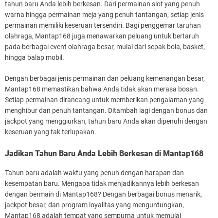
tahun baru Anda lebih berkesan. Dari permainan slot yang penuh
warna hingga permainan meja yang penuh tantangan, setiap jenis
permainan memiliki keseruan tersendiri. Bagi penggemar taruhan
olahraga, Mantap168 juga menawarkan peluang untuk bertaruh
pada berbagai event olahraga besar, mulai dari sepak bola, basket,
hingga balap mobil.
Dengan berbagai jenis permainan dan peluang kemenangan besar,
Mantap168 memastikan bahwa Anda tidak akan merasa bosan.
Setiap permainan dirancang untuk memberikan pengalaman yang
menghibur dan penuh tantangan. Ditambah lagi dengan bonus dan
jackpot yang menggiurkan, tahun baru Anda akan dipenuhi dengan
keseruan yang tak terlupakan.
Jadikan Tahun Baru Anda Lebih Berkesan di Mantap168
Tahun baru adalah waktu yang penuh dengan harapan dan
kesempatan baru. Mengapa tidak menjadikannya lebih berkesan
dengan bermain di Mantap168? Dengan berbagai bonus menarik,
jackpot besar, dan program loyalitas yang menguntungkan,
Mantap168 adalah tempat yang sempurna untuk memulai