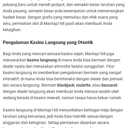
peluang baru untuk meraih jackpot, dan semakin besar taruhan yang
Anda pasang, semakin besar pula kesempatan untuk memenangkan
hadiah besar. Dengan grafis yang memukau dan efek suara yang
seru, permainan slot di Mantap168 pasti akan membuat Anda
ketagihan.
Pengalaman Kasino Langsung yang Otentik
Bagi Anda yang mencari sensasi kasino sejati, Mantap168 juga
menawarkan
kasino langsung
di mana Anda bisa bermain dengan
dealer nyata dan merasakan atmosfer kasino sungguhan. Fitur
kasino langsung ini memberikan pengalaman bermain yang sangat
interaktif, di mana Anda bisa berinteraksi dengan dealer dan pemain
lain secara langsung. Bermain
blackjack
,
roulette
, atau
baccarat
dengan dealer langsung akan membuat Anda merasa seolah-olah
sedang berada di kasino mewah, namun tanpa harus keluar rumah.
Kasino langsung di Mantap168 menyediakan berbagai meja dengan
taruhan yang bervariasi, jadi Anda bisa memilih sesuai dengan
anggaran dan keinginan. Setiap permainan disiarkan secara