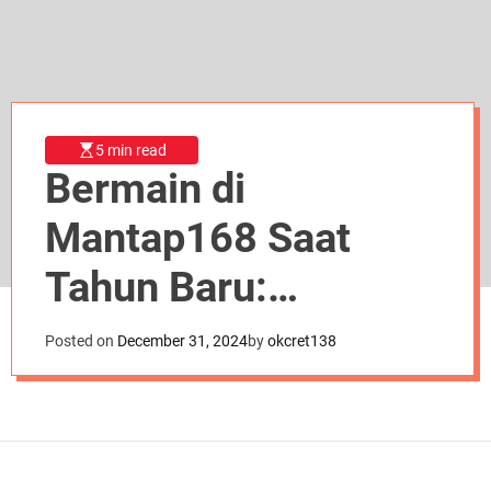
d
e
5 min read
Bermain di
Mantap168 Saat
Tahun Baru:
Keseruan Tanpa
Posted on
December 31, 2024
by
okcret138
Henti Menanti Anda!