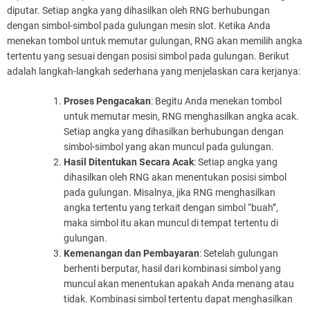
diputar. Setiap angka yang dihasilkan oleh RNG berhubungan
dengan simbol-simbol pada gulungan mesin slot. Ketika Anda
menekan tombol untuk memutar gulungan, RNG akan memilih angka
tertentu yang sesuai dengan posisi simbol pada gulungan. Berikut
adalah langkah-langkah sederhana yang menjelaskan cara kerjanya:
Proses Pengacakan
: Begitu Anda menekan tombol
untuk memutar mesin, RNG menghasilkan angka acak.
Setiap angka yang dihasilkan berhubungan dengan
simbol-simbol yang akan muncul pada gulungan.
Hasil Ditentukan Secara Acak
: Setiap angka yang
dihasilkan oleh RNG akan menentukan posisi simbol
pada gulungan. Misalnya, jika RNG menghasilkan
angka tertentu yang terkait dengan simbol “buah”,
maka simbol itu akan muncul di tempat tertentu di
gulungan.
Kemenangan dan Pembayaran
: Setelah gulungan
berhenti berputar, hasil dari kombinasi simbol yang
muncul akan menentukan apakah Anda menang atau
tidak. Kombinasi simbol tertentu dapat menghasilkan