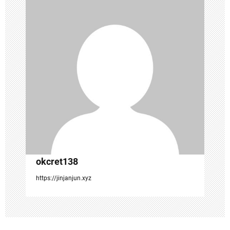
i
g
a
t
i
o
n
okcret138
https://jinjanjun.xyz