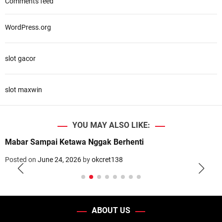
Comments feed
WordPress.org
slot gacor
slot maxwin
YOU MAY ALSO LIKE:
Mabar Sampai Ketawa Nggak Berhenti
Posted on
June 24, 2026
by
okcret138
ABOUT US