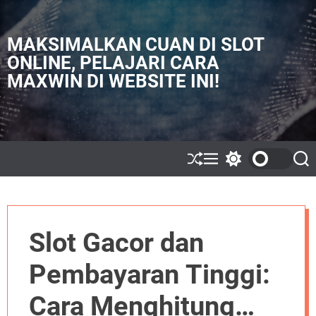
S
k
i
MAKSIMALKAN CUAN DI SLOT
p
ONLINE, PELAJARI CARA
t
MAXWIN DI WEBSITE INI!
o
c
o
n
t
e
S
M
S
S
h
e
w
e
n
u
n
i
a
t
ff
u
t
r
l
c
c
e
h
h
Slot Gacor dan
c
o
l
Pembayaran Tinggi:
o
r
m
Cara Menghitung
o