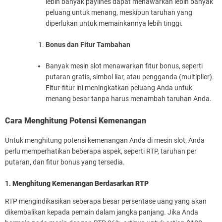
lebih banyak paylines dapat menawarkan lebih banyak
peluang untuk menang, meskipun taruhan yang
diperlukan untuk memainkannya lebih tinggi.
Bonus dan Fitur Tambahan
Banyak mesin slot menawarkan fitur bonus, seperti
putaran gratis, simbol liar, atau pengganda (multiplier).
Fitur-fitur ini meningkatkan peluang Anda untuk
menang besar tanpa harus menambah taruhan Anda.
Cara Menghitung Potensi Kemenangan
Untuk menghitung potensi kemenangan Anda di mesin slot, Anda
perlu memperhatikan beberapa aspek, seperti RTP, taruhan per
putaran, dan fitur bonus yang tersedia.
1.
Menghitung Kemenangan Berdasarkan RTP
RTP mengindikasikan seberapa besar persentase uang yang akan
dikembalikan kepada pemain dalam jangka panjang. Jika Anda