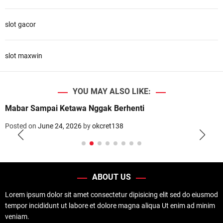
slot gacor
slot maxwin
YOU MAY ALSO LIKE:
Mabar Sampai Ketawa Nggak Berhenti
Posted on
June 24, 2026
by
okcret138
ABOUT US
Lorem ipsum dolor sit amet consectetur dipisicing elit sed do eiusmod
tempor incididunt ut labore et dolore magna aliqua Ut enim ad minim
veniam.