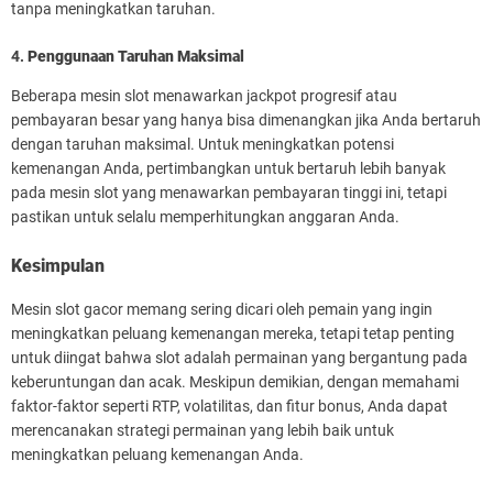
tanpa meningkatkan taruhan.
4.
Penggunaan Taruhan Maksimal
Beberapa mesin slot menawarkan jackpot progresif atau
pembayaran besar yang hanya bisa dimenangkan jika Anda bertaruh
dengan taruhan maksimal. Untuk meningkatkan potensi
kemenangan Anda, pertimbangkan untuk bertaruh lebih banyak
pada mesin slot yang menawarkan pembayaran tinggi ini, tetapi
pastikan untuk selalu memperhitungkan anggaran Anda.
Kesimpulan
Mesin slot gacor memang sering dicari oleh pemain yang ingin
meningkatkan peluang kemenangan mereka, tetapi tetap penting
untuk diingat bahwa slot adalah permainan yang bergantung pada
keberuntungan dan acak. Meskipun demikian, dengan memahami
faktor-faktor seperti RTP, volatilitas, dan fitur bonus, Anda dapat
merencanakan strategi permainan yang lebih baik untuk
meningkatkan peluang kemenangan Anda.