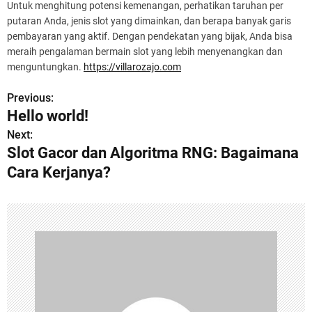
Untuk menghitung potensi kemenangan, perhatikan taruhan per
putaran Anda, jenis slot yang dimainkan, dan berapa banyak garis
pembayaran yang aktif. Dengan pendekatan yang bijak, Anda bisa
meraih pengalaman bermain slot yang lebih menyenangkan dan
menguntungkan.
https://villarozajo.com
Previous:
P
Hello world!
o
Next:
Slot Gacor dan Algoritma RNG: Bagaimana
s
Cara Kerjanya?
t
n
a
v
i