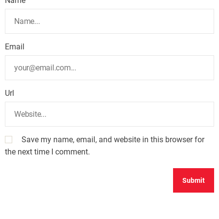
Name
Email
Url
Save my name, email, and website in this browser for
the next time I comment.