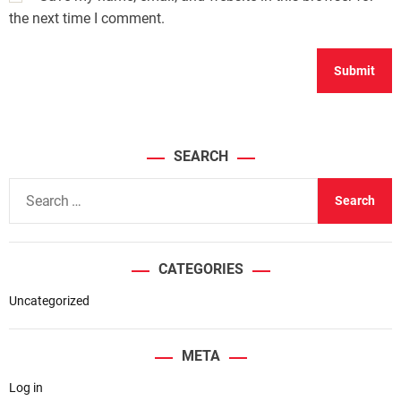
the next time I comment.
SEARCH
S
e
a
r
CATEGORIES
c
h
Uncategorized
f
o
META
r
Log in
: