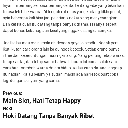
layar. Ini tentang sensasi, tentang cerita, tentang vibe yang bikin hari
terasa lebih berwarna. Di tengah rutinitas yang kadang bikin penat,
spin beberapa kali bisa jadi pelarian singkat yang menyenangkan.
Dan ketika cuan itu datang tanpa banyak drama, rasanya seperti
dapet bonus kebahagiaan kecil yang nggak disangka-sangka.
Jadi kalau mau main, mainlah dengan gaya lo sendiri. Nggak perlu
ikut-ikutan cara orang lain kalau nggak cocok. Setiap orang punya
ritme dan keberuntungan masing-masing. Yang penting tetap waras,
tetap santai, dan tetap sadar bahwa hiburan ini cuma salah satu
cara buat nambah warna dalam hidup. Kalau cuan datang, anggap
itu hadiah. Kalau belum, ya sudah, masih ada hari esok buat coba
lagi dengan senyum yang sama.
Previous:
P
Main Slot, Hati Tetap Happy
o
Next:
Hoki Datang Tanpa Banyak Ribet
s
t