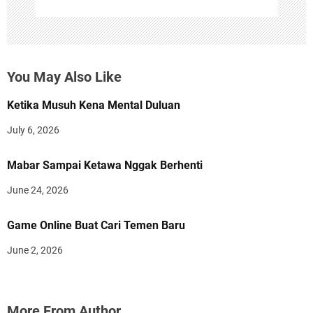
You May Also Like
Ketika Musuh Kena Mental Duluan
July 6, 2026
Mabar Sampai Ketawa Nggak Berhenti
June 24, 2026
Game Online Buat Cari Temen Baru
June 2, 2026
More From Author