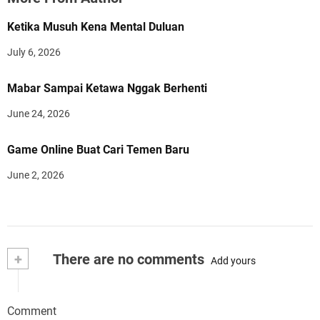
Ketika Musuh Kena Mental Duluan
July 6, 2026
Mabar Sampai Ketawa Nggak Berhenti
June 24, 2026
Game Online Buat Cari Temen Baru
June 2, 2026
+
There are no comments
Add yours
Comment