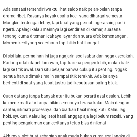
Ada sensasi tersendiri waktu lihat saldo naik pelan-pelan tanpa
drama ribet. Rasanya kayak usaha kecil yang dihargai semesta.
Mungkin terdengar lebay, tapi buat yang pernah ngerasain, pasti
ngerti. Apalagi kalau mainnya lagi sendirian di kamar, suasana
tenang, cuma ditemani cahaya layar dan suara efek kemenangan.
Momen kecil yang sederhana tapi bikin hati hangat.
Di sisi lain, permainan ini juga ngajarin soal sabar dan nggak serakah.
Kadang udah dapet lumayan, tapi karena pengen lebih, malah balik
lagi ke titik awal. Dari situ belajar bahwa cukup itu penting. Nggak
semua harus dimaksimalin sampai titik terakhir. Ada kalanya
berhenti di saat yang tepat justru jadi keputusan paling bijak.
Cuan datang tanpa banyak atur itu bukan berarti asal-asalan. Lebih
ke menikmati alur tanpa bikin semuanya terasa kaku. Main dengan
santai, nikmati prosesnya, dan biarkan hasil mengikuti. Kalau lagi
hoki, syukuri. Kalau lagi sepi hasil, anggap aja lagi belum rezeki. Yang
penting pengalaman dan ceritanya tetap bisa dinikmati.
Akhirnya, slot buat sebagian anak muda bukan cuma soal angka di