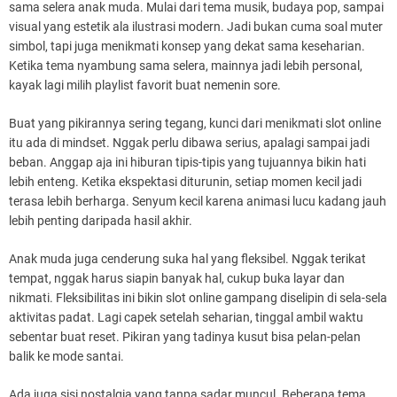
sama selera anak muda. Mulai dari tema musik, budaya pop, sampai
visual yang estetik ala ilustrasi modern. Jadi bukan cuma soal muter
simbol, tapi juga menikmati konsep yang dekat sama keseharian.
Ketika tema nyambung sama selera, mainnya jadi lebih personal,
kayak lagi milih playlist favorit buat nemenin sore.
Buat yang pikirannya sering tegang, kunci dari menikmati slot online
itu ada di mindset. Nggak perlu dibawa serius, apalagi sampai jadi
beban. Anggap aja ini hiburan tipis-tipis yang tujuannya bikin hati
lebih enteng. Ketika ekspektasi diturunin, setiap momen kecil jadi
terasa lebih berharga. Senyum kecil karena animasi lucu kadang jauh
lebih penting daripada hasil akhir.
Anak muda juga cenderung suka hal yang fleksibel. Nggak terikat
tempat, nggak harus siapin banyak hal, cukup buka layar dan
nikmati. Fleksibilitas ini bikin slot online gampang diselipin di sela-sela
aktivitas padat. Lagi capek setelah seharian, tinggal ambil waktu
sebentar buat reset. Pikiran yang tadinya kusut bisa pelan-pelan
balik ke mode santai.
Ada juga sisi nostalgia yang tanpa sadar muncul. Beberapa tema