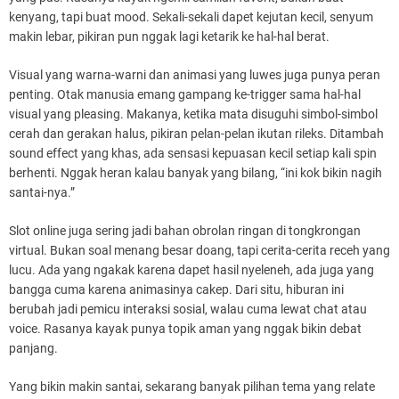
kenyang, tapi buat mood. Sekali-sekali dapet kejutan kecil, senyum
makin lebar, pikiran pun nggak lagi ketarik ke hal-hal berat.
Visual yang warna-warni dan animasi yang luwes juga punya peran
penting. Otak manusia emang gampang ke-trigger sama hal-hal
visual yang pleasing. Makanya, ketika mata disuguhi simbol-simbol
cerah dan gerakan halus, pikiran pelan-pelan ikutan rileks. Ditambah
sound effect yang khas, ada sensasi kepuasan kecil setiap kali spin
berhenti. Nggak heran kalau banyak yang bilang, “ini kok bikin nagih
santai-nya.”
Slot online juga sering jadi bahan obrolan ringan di tongkrongan
virtual. Bukan soal menang besar doang, tapi cerita-cerita receh yang
lucu. Ada yang ngakak karena dapet hasil nyeleneh, ada juga yang
bangga cuma karena animasinya cakep. Dari situ, hiburan ini
berubah jadi pemicu interaksi sosial, walau cuma lewat chat atau
voice. Rasanya kayak punya topik aman yang nggak bikin debat
panjang.
Yang bikin makin santai, sekarang banyak pilihan tema yang relate