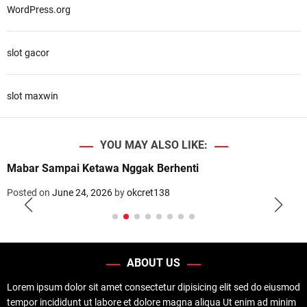
WordPress.org
slot gacor
slot maxwin
YOU MAY ALSO LIKE:
Mabar Sampai Ketawa Nggak Berhenti
Posted on
June 24, 2026
by
okcret138
ABOUT US
Lorem ipsum dolor sit amet consectetur dipisicing elit sed do eiusmod
tempor incididunt ut labore et dolore magna aliqua Ut enim ad minim