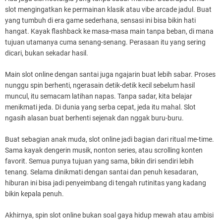
slot mengingatkan ke permainan klasik atau vibe arcade jadul. Buat
yang tumbuh di era game sederhana, sensasi ini bisa bikin hati
hangat. Kayak flashback ke masa-masa main tanpa beban, di mana
tujuan utamanya cuma senang-senang. Perasaan itu yang sering
dicari, bukan sekadar hasil.
Main slot online dengan santai juga ngajarin buat lebih sabar. Proses
nunggu spin berhenti, ngerasain detik-detik kecil sebelum hasil
muncul, itu semacam latihan napas. Tanpa sadar, kita belajar
menikmati jeda. Di dunia yang serba cepat, jeda itu mahal. Slot
ngasih alasan buat berhenti sejenak dan nggak buru-buru.
Buat sebagian anak muda, slot online jadi bagian dari ritual me-time.
Sama kayak dengerin musik, nonton series, atau scrolling konten
favorit. Semua punya tujuan yang sama, bikin diri sendiri lebih
tenang. Selama dinikmati dengan santai dan penuh kesadaran,
hiburan ini bisa jadi penyeimbang di tengah rutinitas yang kadang
bikin kepala penuh.
Akhirnya, spin slot online bukan soal gaya hidup mewah atau ambisi