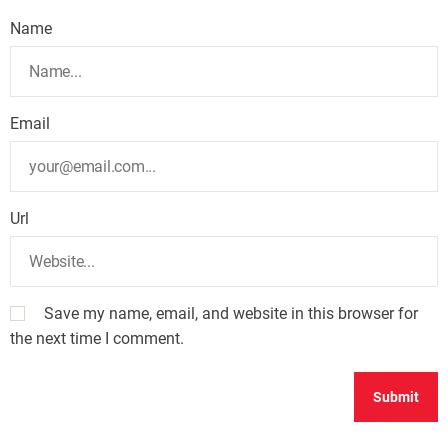
Name
Email
Url
Save my name, email, and website in this browser for
the next time I comment.