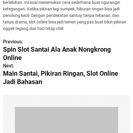
berlebihan. Ini soal menemukan cara sederhana buat ngurangin
ketegangan. Ketika pikiran lagi sumpek, hiburan ringan bisa jadi
penolong kecil. Dengan pendekatan santuy, tanpa tekanan, dan
tanpa drama, slot online bisa jadi temen yang pas buat bikin pikiran
nggak tegang dan hati tetap chill.
Previous:
P
Spin Slot Santai Ala Anak Nongkrong
o
Online
s
Next:
Main Santai, Pikiran Ringan, Slot Online
t
Jadi Bahasan
n
a
v
i