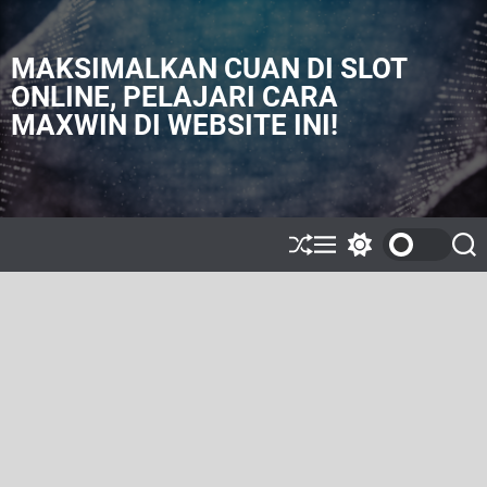
S
k
i
MAKSIMALKAN CUAN DI SLOT
p
ONLINE, PELAJARI CARA
t
MAXWIN DI WEBSITE INI!
o
c
o
n
t
e
S
M
S
S
h
e
w
e
n
u
n
i
a
t
ff
u
t
r
l
c
c
e
h
h
c
o
l
o
r
m
o