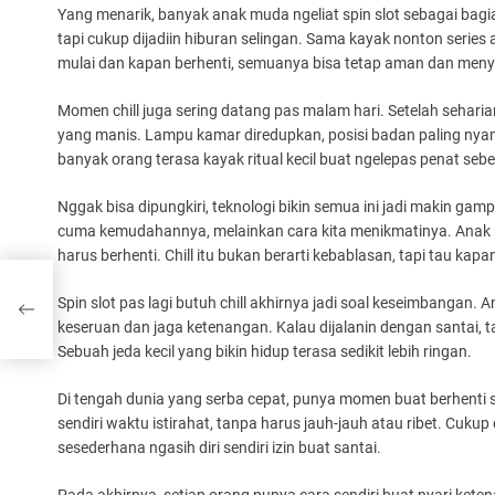
Yang menarik, banyak anak muda ngeliat spin slot sebagai bagia
tapi cukup dijadiin hiburan selingan. Sama kayak nonton series
mulai dan kapan berhenti, semuanya bisa tetap aman dan men
Momen chill juga sering datang pas malam hari. Setelah seharian 
yang manis. Lampu kamar diredupkan, posisi badan paling nyama
banyak orang terasa kayak ritual kecil buat ngelepas penat se
Nggak bisa dipungkiri, teknologi bikin semua ini jadi makin gam
cuma kemudahannya, melainkan cara kita menikmatinya. Anak m
harus berhenti. Chill itu bukan berarti kebablasan, tapi tau kapa
Spin slot pas lagi butuh chill akhirnya jadi soal keseimbangan.
keseruan dan jaga ketenangan. Kalau dijalanin dengan santai, tan
Sebuah jeda kecil yang bikin hidup terasa sedikit lebih ringan.
Di tengah dunia yang serba cepat, punya momen buat berhenti seje
sendiri waktu istirahat, tanpa harus jauh-jauh atau ribet. Cukup 
sesederhana ngasih diri sendiri izin buat santai.