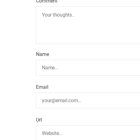
Comment
Name
Email
Url