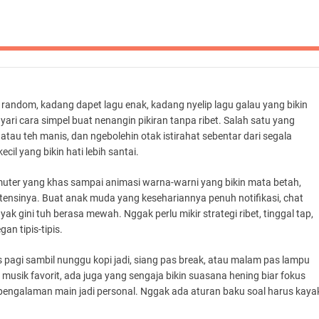
 random, kadang dapet lagu enak, kadang nyelip lagu galau yang bikin
i cara simpel buat nenangin pikiran tanpa ribet. Salah satu yang
 atau teh manis, dan ngebolehin otak istirahat sebentar dari segala
cil yang bikin hati lebih santai.
ra muter yang khas sampai animasi warna-warni yang bikin mata betah,
 tensinya. Buat anak muda yang kesehariannya penuh notifikasi, chat
 gini tuh berasa mewah. Nggak perlu mikir strategi ribet, tinggal tap,
an tipis-tipis.
pas pagi sambil nunggu kopi jadi, siang pas break, atau malam pas lampu
usik favorit, ada juga yang sengaja bikin suasana hening biar fokus
n pengalaman main jadi personal. Nggak ada aturan baku soal harus kaya