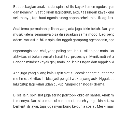
Buat sebagian anak muda, spin slot itu kayak temen ngobrol yan
dan nemenin. Saat pikiran lagi penuh, aktivitas ringan kayak gi
selamanya, tapi buat ngasih ruang napas sebelum balik lagi ke real
Soal tema permainan, pilihan yang ada juga bikin betah. Dari
musik kalem, semuanya bisa disesuaikan sama mood. Lagi pengen
adem. Variasi ini bikin spin slot nggak gampang ngebosenin, a
Ngomongin soal chill, yang paling penting itu sikap pas main. 
aktivitas ini bukan semata hasil, tapi prosesnya. Menikmati set
Dengan mindset kayak gini, main jadi lebih ringan dan nggak biki
Ada juga yang bilang kalau spin slot itu cocok banget buat nem
me-time, aktivitas ini bisa jadi pengisi waktu yang asik. Nggak p
lalu tutup lagi kalau udah cukup. Simpel dan nggak drama.
Di sisi lain, spin slot juga sering jadi topik obrolan santai. 
temennya. Dari situ, muncul cerita-cerita receh yang bikin ket
berhenti di layar, tapi juga nyambung ke dunia sosial. Meski mai