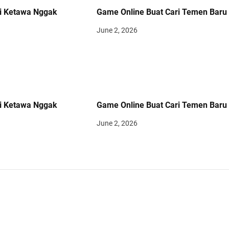
 Ketawa Nggak
Game Online Buat Cari Temen Baru
June 2, 2026
 Ketawa Nggak
Game Online Buat Cari Temen Baru
June 2, 2026