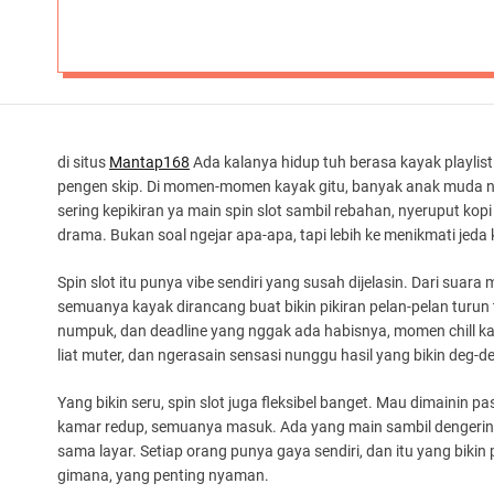
di situs
Mantap168
Ada kalanya hidup tuh berasa kayak playlist
pengen skip. Di momen-momen kayak gitu, banyak anak muda nyar
sering kepikiran ya main spin slot sambil rebahan, nyeruput kopi
drama. Bukan soal ngejar apa-apa, tapi lebih ke menikmati jeda ke
Spin slot itu punya vibe sendiri yang susah dijelasin. Dari sua
semuanya kayak dirancang buat bikin pikiran pelan-pelan turun
numpuk, dan deadline yang nggak ada habisnya, momen chill kayak
liat muter, dan ngerasain sensasi nunggu hasil yang bikin deg-deg
Yang bikin seru, spin slot juga fleksibel banget. Mau dimainin 
kamar redup, semuanya masuk. Ada yang main sambil dengerin m
sama layar. Setiap orang punya gaya sendiri, dan itu yang biki
gimana, yang penting nyaman.