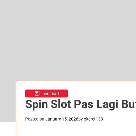
5 min read
Spin Slot Pas Lagi Bu
Posted on
January 15, 2026
by
okcret138