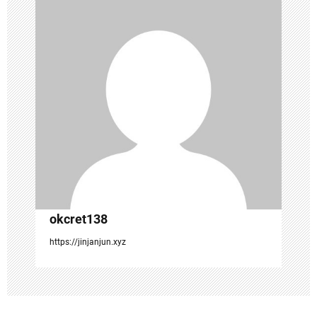
v
i
g
a
t
i
o
n
okcret138
https://jinjanjun.xyz