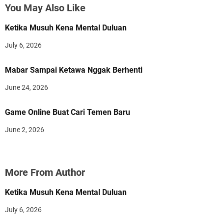
You May Also Like
Ketika Musuh Kena Mental Duluan
July 6, 2026
Mabar Sampai Ketawa Nggak Berhenti
June 24, 2026
Game Online Buat Cari Temen Baru
June 2, 2026
More From Author
Ketika Musuh Kena Mental Duluan
July 6, 2026