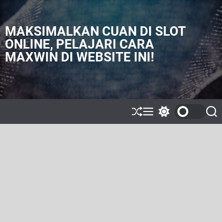
S
k
i
MAKSIMALKAN CUAN DI SLOT
p
ONLINE, PELAJARI CARA
t
MAXWIN DI WEBSITE INI!
o
c
o
n
t
e
S
M
S
S
h
e
w
e
n
u
n
i
a
t
ff
u
t
r
l
c
c
e
h
h
c
o
l
o
r
m
o