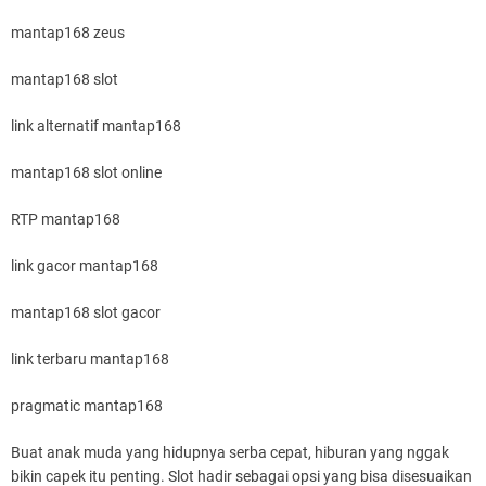
mantap168 zeus
mantap168 slot
link alternatif mantap168
mantap168 slot online
RTP mantap168
link gacor mantap168
mantap168 slot gacor
link terbaru mantap168
pragmatic mantap168
Buat anak muda yang hidupnya serba cepat, hiburan yang nggak
bikin capek itu penting. Slot hadir sebagai opsi yang bisa disesuaikan