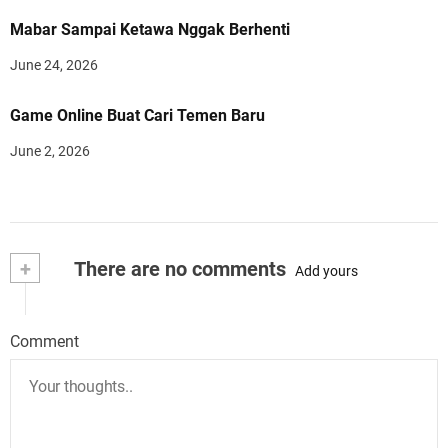
Mabar Sampai Ketawa Nggak Berhenti
June 24, 2026
Game Online Buat Cari Temen Baru
June 2, 2026
+
There are no comments
Add yours
Comment