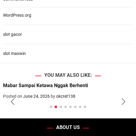
WordPress.org
slot gacor
slot maxwin
YOU MAY ALSO LIKE:
Mabar Sampai Ketawa Nggak Berhenti
Posted on
June 24, 2026
by
okcret138
ABOUT US