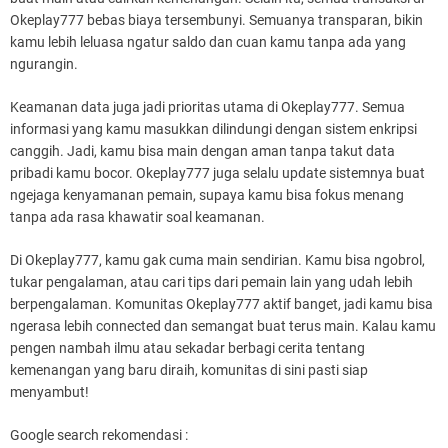
Okeplay777 bebas biaya tersembunyi. Semuanya transparan, bikin
kamu lebih leluasa ngatur saldo dan cuan kamu tanpa ada yang
ngurangin.
Keamanan data juga jadi prioritas utama di Okeplay777. Semua
informasi yang kamu masukkan dilindungi dengan sistem enkripsi
canggih. Jadi, kamu bisa main dengan aman tanpa takut data
pribadi kamu bocor. Okeplay777 juga selalu update sistemnya buat
ngejaga kenyamanan pemain, supaya kamu bisa fokus menang
tanpa ada rasa khawatir soal keamanan.
Di Okeplay777, kamu gak cuma main sendirian. Kamu bisa ngobrol,
tukar pengalaman, atau cari tips dari pemain lain yang udah lebih
berpengalaman. Komunitas Okeplay777 aktif banget, jadi kamu bisa
ngerasa lebih connected dan semangat buat terus main. Kalau kamu
pengen nambah ilmu atau sekadar berbagi cerita tentang
kemenangan yang baru diraih, komunitas di sini pasti siap
menyambut!
Google search rekomendasi :