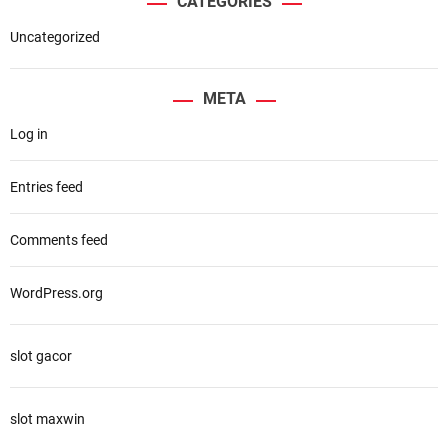
CATEGORIES
c
h
Uncategorized
f
o
META
r
Log in
:
Entries feed
Comments feed
WordPress.org
slot gacor
slot maxwin