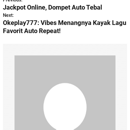
P
Jackpot Online, Dompet Auto Tebal
o
Next:
Okeplay777: Vibes Menangnya Kayak Lagu
s
Favorit Auto Repeat!
t
n
a
v
i
g
a
t
i