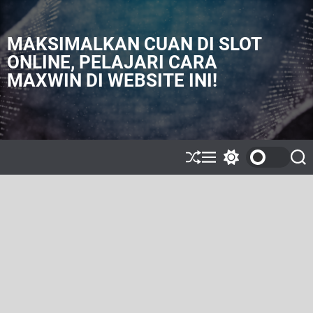
S
k
i
MAKSIMALKAN CUAN DI SLOT
p
ONLINE, PELAJARI CARA
t
MAXWIN DI WEBSITE INI!
o
c
o
n
t
e
S
M
S
S
h
e
w
e
n
u
n
i
a
t
ff
u
t
r
l
c
c
e
h
h
c
o
l
o
r
m
o