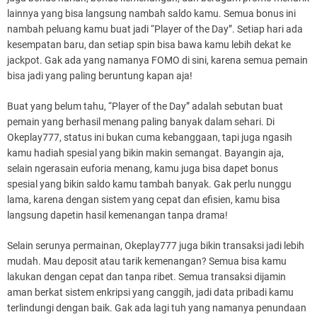
lainnya yang bisa langsung nambah saldo kamu. Semua bonus ini
nambah peluang kamu buat jadi “Player of the Day”. Setiap hari ada
kesempatan baru, dan setiap spin bisa bawa kamu lebih dekat ke
jackpot. Gak ada yang namanya FOMO di sini, karena semua pemain
bisa jadi yang paling beruntung kapan aja!
Buat yang belum tahu, “Player of the Day” adalah sebutan buat
pemain yang berhasil menang paling banyak dalam sehari. Di
Okeplay777, status ini bukan cuma kebanggaan, tapi juga ngasih
kamu hadiah spesial yang bikin makin semangat. Bayangin aja,
selain ngerasain euforia menang, kamu juga bisa dapet bonus
spesial yang bikin saldo kamu tambah banyak. Gak perlu nunggu
lama, karena dengan sistem yang cepat dan efisien, kamu bisa
langsung dapetin hasil kemenangan tanpa drama!
Selain serunya permainan, Okeplay777 juga bikin transaksi jadi lebih
mudah. Mau deposit atau tarik kemenangan? Semua bisa kamu
lakukan dengan cepat dan tanpa ribet. Semua transaksi dijamin
aman berkat sistem enkripsi yang canggih, jadi data pribadi kamu
terlindungi dengan baik. Gak ada lagi tuh yang namanya penundaan