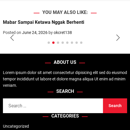
YOU MAY ALSO LIKE:
Mabar Sampai Ketawa Nggak Berhenti
Posted on
June 24, 2026
by
okcret138
ABOUT US
Lorem ipsum dolor sit amet consectetur dipisicing elit sed do eiusmod
tempor incididunt ut labore et dolore magna aliqua Ut enim ad minim
veniam.
SEARCH
S
e
CATEGORIES
a
r
Uncategorized