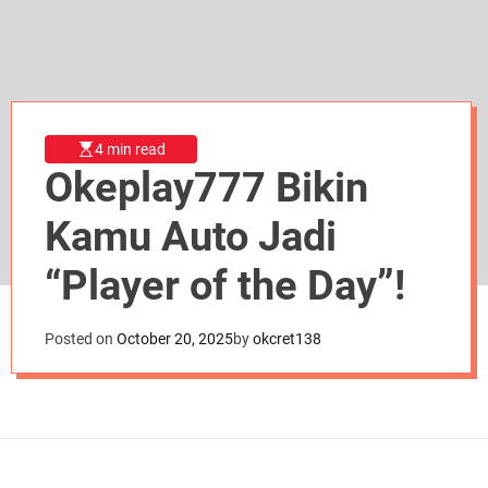
d
e
4 min read
Okeplay777 Bikin
Kamu Auto Jadi
“Player of the Day”!
Posted on
October 20, 2025
by
okcret138