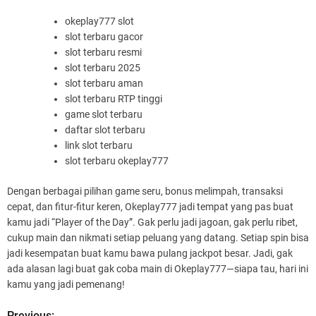
okeplay777 slot
slot terbaru gacor
slot terbaru resmi
slot terbaru 2025
slot terbaru aman
slot terbaru RTP tinggi
game slot terbaru
daftar slot terbaru
link slot terbaru
slot terbaru okeplay777
Dengan berbagai pilihan game seru, bonus melimpah, transaksi
cepat, dan fitur-fitur keren, Okeplay777 jadi tempat yang pas buat
kamu jadi “Player of the Day”. Gak perlu jadi jagoan, gak perlu ribet,
cukup main dan nikmati setiap peluang yang datang. Setiap spin bisa
jadi kesempatan buat kamu bawa pulang jackpot besar. Jadi, gak
ada alasan lagi buat gak coba main di Okeplay777—siapa tau, hari ini
kamu yang jadi pemenang!
Previous: