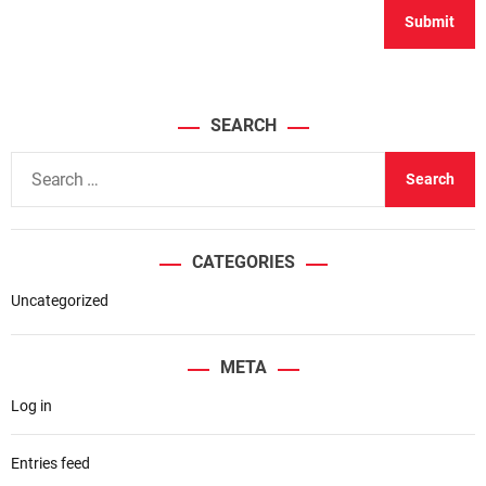
SEARCH
S
e
a
r
CATEGORIES
c
h
Uncategorized
f
o
META
r
Log in
:
Entries feed