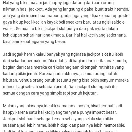
Hal yang bikin malam jadi happy juga datang dari cara orang
nikmatin hasil jackpot. Ada yang langsung dipakai buat traktir temen,
ada yang disimpen buat nabung, ada juga yang dipake buat upgrade
gaya hidup kecil-kecilan kayak beli sneakers baru atau ngisi saldo e-
wallet. Semua itu bikin jackpot slot punya dampak nyata dalam
kehidupan sehari-hari anak muda. Dari hal-hal kecil yang sederhana,
bisa lahir kebahagiaan yang besar.
Jadi nggak heran kalau banyak yang ngerasa jackpot slot itu lebih
dari sekadar permainan. Dia udah jadi bagian dari cerita anak muda,
bagian dari cara mereka cari kebahagiaan di tengah rutinitas yang
kadang bikin jenuh. Karena pada akhirnya, semua orang butuh
hiburan. Semua orang butuh sesuatu yang bisa bikin senyum mereka
muncul lagi setelah seharian penat. Dan jackpot slot ngasih itu
semua dengan cara yang simple tapi penuh kejutan.
Malam yang biasanya identik sama rasa bosan, bisa berubah jadi
happy karena satu hal kecil yang ternyata punya impact besar.
Jackpot slot hadir sebagai teman setia yang selalu siap bikin
suasana jadi lebih rame, lebih hidup, dan pastinya lebih memorable.
Jadi buat lo yang pengen bikin malem lo nggak biasa-biasa aja,