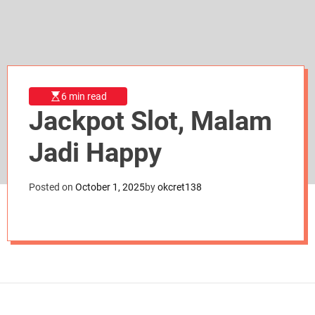
d
e
6 min read
Jackpot Slot, Malam
Jadi Happy
Posted on
October 1, 2025
by
okcret138