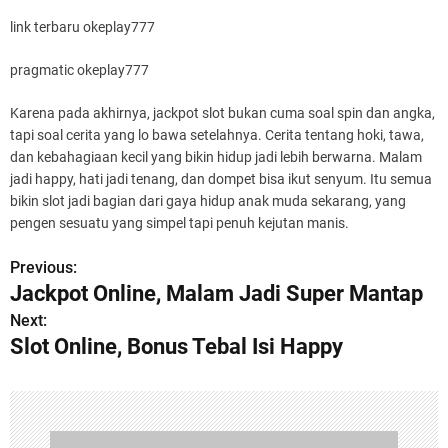
link terbaru okeplay777
pragmatic okeplay777
Karena pada akhirnya, jackpot slot bukan cuma soal spin dan angka,
tapi soal cerita yang lo bawa setelahnya. Cerita tentang hoki, tawa,
dan kebahagiaan kecil yang bikin hidup jadi lebih berwarna. Malam
jadi happy, hati jadi tenang, dan dompet bisa ikut senyum. Itu semua
bikin slot jadi bagian dari gaya hidup anak muda sekarang, yang
pengen sesuatu yang simpel tapi penuh kejutan manis.
Previous:
P
Jackpot Online, Malam Jadi Super Mantap
o
Next:
Slot Online, Bonus Tebal Isi Happy
s
t
n