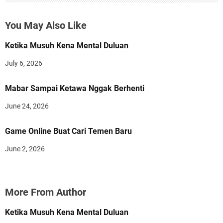
You May Also Like
Ketika Musuh Kena Mental Duluan
July 6, 2026
Mabar Sampai Ketawa Nggak Berhenti
June 24, 2026
Game Online Buat Cari Temen Baru
June 2, 2026
More From Author
Ketika Musuh Kena Mental Duluan