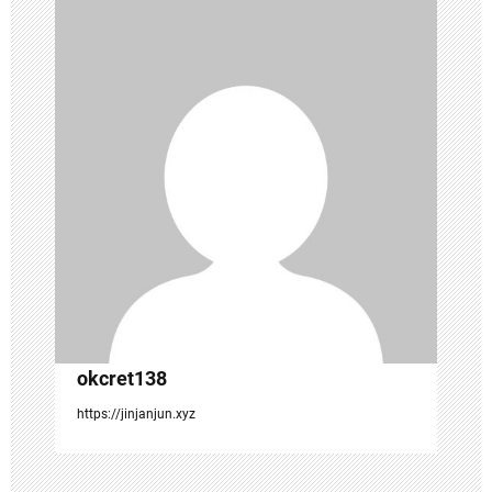
a
v
i
g
a
t
i
o
n
okcret138
https://jinjanjun.xyz