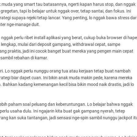
 Anak muda yang smart tau batasannya, ngerti kapan harus stop, dan nggak
egetan, tapi lo belajar untuk nggak over, tetap santai, dan fokus. Ini
strategi supaya rejeki tetap lancar. Yang penting, lo nggak bawa stress dar
nter nge-manage duit.
nggak perlu ribet install aplikasi yang berat, cukup buka browser di hape
 lengkap, mulai dari deposit gampang, withdrawal cepat, sampe
ang praktis, jadi ini cocok banget buat mereka yang pengen main cepat
 sambil rebahan di kamar.
diri. Lo nggak perlu nunggu orang tua atau kerjaan tetap buat nambah
rategi biar dapet cuan. Ini bikin anak muda makin pede, karena mereka
 Bahkan kadang kemenangan kecil bisa bikin mood naik drastis, jadi lo
a lebih paham soal peluang dan keberuntungan. Lo belajar bahwa nggak
 perlu usaha dulu. Ini ngajarin kita buat gak gampang nyerah, tetep
g kan suka tantangan, jadi sensasi nge-spin sambil nunggu jackpot it