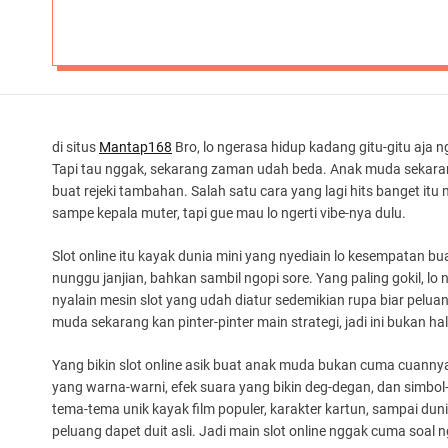
di situs
Mantap168
Bro, lo ngerasa hidup kadang gitu-gitu aja n
Tapi tau nggak, sekarang zaman udah beda. Anak muda sekarang
buat rejeki tambahan. Salah satu cara yang lagi hits banget itu 
sampe kepala muter, tapi gue mau lo ngerti vibe-nya dulu.
Slot online itu kayak dunia mini yang nyediain lo kesempatan bu
nunggu janjian, bahkan sambil ngopi sore. Yang paling gokil, lo
nyalain mesin slot yang udah diatur sedemikian rupa biar pelu
muda sekarang kan pinter-pinter main strategi, jadi ini bukan h
Yang bikin slot online asik buat anak muda bukan cuma cuannya
yang warna-warni, efek suara yang bikin deg-degan, dan simbo
tema-tema unik kayak film populer, karakter kartun, sampai duni
peluang dapet duit asli. Jadi main slot online nggak cuma soal ng