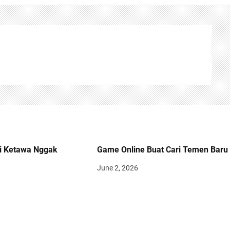
 Ketawa Nggak
Game Online Buat Cari Temen Baru
June 2, 2026