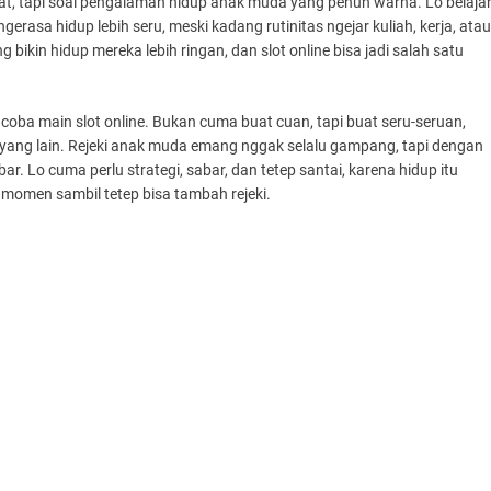
epat, tapi soal pengalaman hidup anak muda yang penuh warna. Lo belaja
lo ngerasa hidup lebih seru, meski kadang rutinitas ngejar kuliah, kerja, atau
bikin hidup mereka lebih ringan, dan slot online bisa jadi salah satu
a coba main slot online. Bukan cuma buat cuan, tapi buat seru-seruan,
lo yang lain. Rejeki anak muda emang nggak selalu gampang, tapi dengan
ar. Lo cuma perlu strategi, sabar, dan tetep santai, karena hidup itu
p momen sambil tetep bisa tambah rejeki.