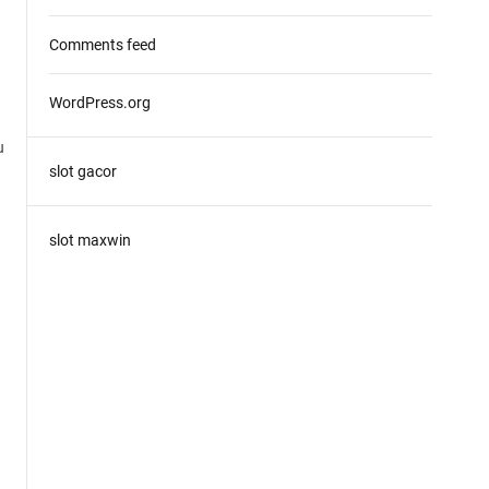
Comments feed
WordPress.org
u
slot gacor
slot maxwin