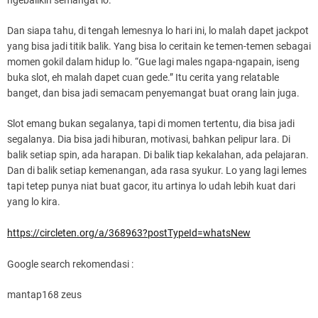
ngebalikin semangat lo.
Dan siapa tahu, di tengah lemesnya lo hari ini, lo malah dapet jackpot
yang bisa jadi titik balik. Yang bisa lo ceritain ke temen-temen sebagai
momen gokil dalam hidup lo. “Gue lagi males ngapa-ngapain, iseng
buka slot, eh malah dapet cuan gede.” Itu cerita yang relatable
banget, dan bisa jadi semacam penyemangat buat orang lain juga.
Slot emang bukan segalanya, tapi di momen tertentu, dia bisa jadi
segalanya. Dia bisa jadi hiburan, motivasi, bahkan pelipur lara. Di
balik setiap spin, ada harapan. Di balik tiap kekalahan, ada pelajaran.
Dan di balik setiap kemenangan, ada rasa syukur. Lo yang lagi lemes
tapi tetep punya niat buat gacor, itu artinya lo udah lebih kuat dari
yang lo kira.
https://circleten.org/a/368963?postTypeId=whatsNew
Google search rekomendasi :
mantap168 zeus