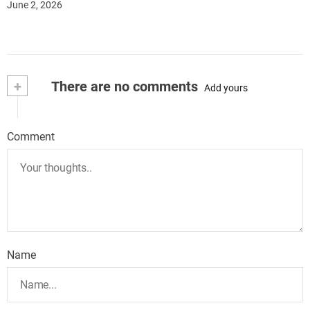
June 2, 2026
+
There are no comments
Add yours
Comment
Name