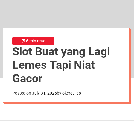
d
e
6 min read
Slot Buat yang Lagi
Lemes Tapi Niat
Gacor
Posted on
July 31, 2025
by
okcret138