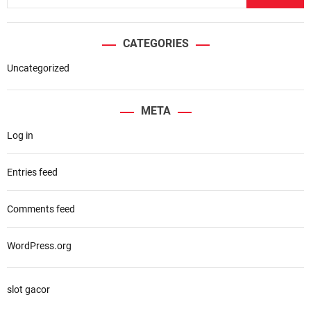
a
r
CATEGORIES
c
h
Uncategorized
f
o
META
r
Log in
:
Entries feed
Comments feed
WordPress.org
slot gacor