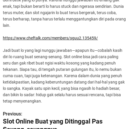
demi detik yang lo punya. Karena nunggu jawaban itu emang gak
enak, tapi bukan berarti lo harus stuck dan ngerasa sendirian. Dunia
terus muter, dan slot ngajarin lo buat terus bergerak, terus coba,
terus berharap, tanpa harus terlalu menggantungkan diri pada orang
lain.
https://www.cheftalk.com/members/sguu2.135459/
Jadi buat lo yang lagi nunggu jawaban—apapun itu—cobalah kasih
diri lo ruang buat senang-senang. Slot online bisa jadi cara paling
seru dan gak ribet buat ngisi waktu kosong yang kadang penuh
tekanan. Siapa tau, di tengah putaran gulungan itu, lo nemu bukan
cuma cuan, tapi juga ketenangan. Karena dalam dunia yang penuh
ketidakpastian, kadang keberuntungan datang dari hal-hal yang gak
lo sangka. Kayak satu spin kecil, yang bisa ngasih lo hadiah besar,
dan bikin lo sadar: hidup gak selalu harus sesuai rencana, tapi bisa
tetap menyenangkan.
Previous:
P
Slot Online Buat yang Ditinggal Pas
o