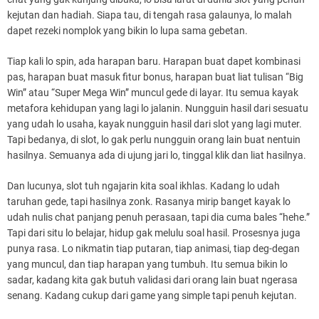
kejutan dan hadiah. Siapa tau, di tengah rasa galaunya, lo malah
dapet rezeki nomplok yang bikin lo lupa sama gebetan.
Tiap kali lo spin, ada harapan baru. Harapan buat dapet kombinasi
pas, harapan buat masuk fitur bonus, harapan buat liat tulisan “Big
Win” atau “Super Mega Win” muncul gede di layar. Itu semua kayak
metafora kehidupan yang lagi lo jalanin. Nungguin hasil dari sesuatu
yang udah lo usaha, kayak nungguin hasil dari slot yang lagi muter.
Tapi bedanya, di slot, lo gak perlu nungguin orang lain buat nentuin
hasilnya. Semuanya ada di ujung jari lo, tinggal klik dan liat hasilnya.
Dan lucunya, slot tuh ngajarin kita soal ikhlas. Kadang lo udah
taruhan gede, tapi hasilnya zonk. Rasanya mirip banget kayak lo
udah nulis chat panjang penuh perasaan, tapi dia cuma bales “hehe.”
Tapi dari situ lo belajar, hidup gak melulu soal hasil. Prosesnya juga
punya rasa. Lo nikmatin tiap putaran, tiap animasi, tiap deg-degan
yang muncul, dan tiap harapan yang tumbuh. Itu semua bikin lo
sadar, kadang kita gak butuh validasi dari orang lain buat ngerasa
senang. Kadang cukup dari game yang simple tapi penuh kejutan.