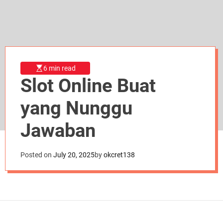
d
e
6 min read
Slot Online Buat
yang Nunggu
Jawaban
Posted on
July 20, 2025
by
okcret138