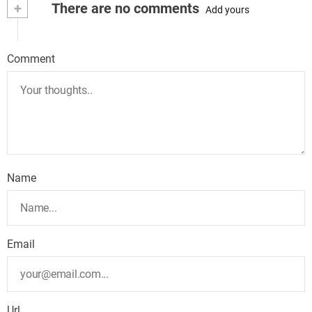
+
There are no comments
Add yours
Comment
Name
Email
Url