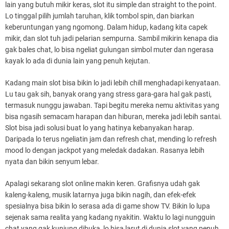
lain yang butuh mikir keras, slot itu simple dan straight to the point.
Lo tinggal pilih jumlah taruhan, klik tombol spin, dan biarkan
keberuntungan yang ngomong. Dalam hidup, kadang kita capek
mikir, dan slot tuh jadi pelarian sempurna. Sambil mikirin kenapa dia
gak bales chat, lo bisa ngeliat gulungan simbol muter dan ngerasa
kayak lo ada di dunia lain yang penuh kejutan.
Kadang main slot bisa bikin lo jadi lebih chill menghadapi kenyataan.
Lu tau gak sih, banyak orang yang stress gara-gara hal gak pasti,
termasuk nunggu jawaban. Tapi begitu mereka nemu aktivitas yang
bisa ngasih semacam harapan dan hiburan, mereka jadi lebih santai.
Slot bisa jadi solusi buat lo yang hatinya kebanyakan harap.
Daripada lo terus ngeliatin jam dan refresh chat, mending lo refresh
mood lo dengan jackpot yang meledak dadakan. Rasanya lebih
nyata dan bikin senyum lebar.
Apalagi sekarang slot online makin keren. Grafisnya udah gak
kaleng-kaleng, musik latarnya juga bikin nagih, dan efek-efek
spesialnya bisa bikin lo serasa ada di game show TV. Bikin lo lupa
sejenak sama realita yang kadang nyakitin. Waktu lo lagi nungguin
chat yang gak kunjung dibuka, lo bisa larut di dunia slot yang penuh