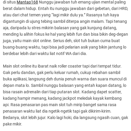
di situs
Mantap168
Nunggu jawaban tuh emang ujian mental paling
berat dalam hidup. Entah itu nunggu jawaban dari gebetan, dari HRD,
atau dari chat temen yang “lagi mikir dulu ya.” Rasanya tuh kaya
digantungin di ujung tebing sambil diterpa angin malam. Tapi tenang
aja, daripada lu stres mikirin balasan yang gak kunjung datang,
mending lu alihin fokus ke hal yang lebih fun dan bisa bikin deg-degan
juga, yaitu main slot online. Serius deh, slot tuh bukan cuma buat
buang-buang waktu, tapi bisa jadi pelarian asik yang bikin jantung lo
berdebar lebih dari waktu liat notif WA dari dia.
Main slot online itu ibarat naik roller coaster tapi dari tempat tidur.
Gak perlu dandan, gak perlu keluar rumah, cukup rebahan sambil
buka aplikasi, langsung deh dunia penuh warna dan suara muncul di
depan mata lo. Sambil nunggu balasan yang entah kapan datang, lo
bisa rasain adrenalin dari tiap putaran slot. Kadang dapet scatter,
kadang hampir menang, kadang jackpot meledak kayak kembang
api. Rasa penasaran pas main slot tuh mirip banget sama rasa
penasaran waktu liat dia ngetik-ngetik tapi gak dikirim-kirim.
Bedanya, slot lebih jujur. Kalo lagi hoki, dia langsung ngasih cuan, gak
pake mikir.