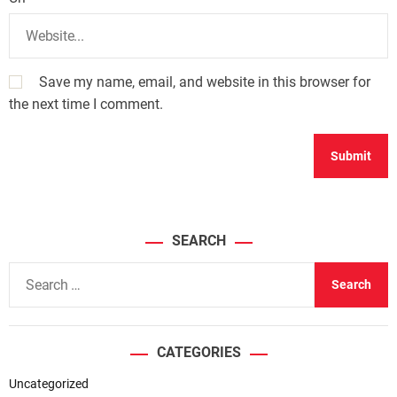
Save my name, email, and website in this browser for
the next time I comment.
SEARCH
S
e
a
r
CATEGORIES
c
h
Uncategorized