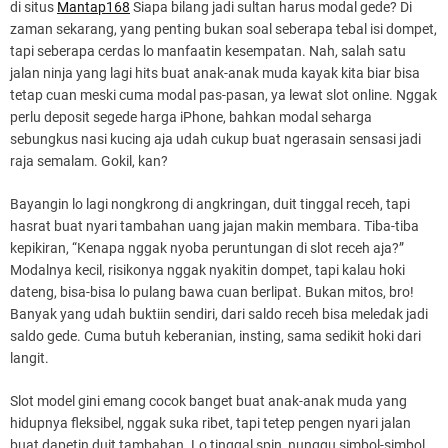
di situs
Mantap168
Siapa bilang jadi sultan harus modal gede? Di
zaman sekarang, yang penting bukan soal seberapa tebal isi dompet,
tapi seberapa cerdas lo manfaatin kesempatan. Nah, salah satu
jalan ninja yang lagi hits buat anak-anak muda kayak kita biar bisa
tetap cuan meski cuma modal pas-pasan, ya lewat slot online. Nggak
perlu deposit segede harga iPhone, bahkan modal seharga
sebungkus nasi kucing aja udah cukup buat ngerasain sensasi jadi
raja semalam. Gokil, kan?
Bayangin lo lagi nongkrong di angkringan, duit tinggal receh, tapi
hasrat buat nyari tambahan uang jajan makin membara. Tiba-tiba
kepikiran, “Kenapa nggak nyoba peruntungan di slot receh aja?”
Modalnya kecil, risikonya nggak nyakitin dompet, tapi kalau hoki
dateng, bisa-bisa lo pulang bawa cuan berlipat. Bukan mitos, bro!
Banyak yang udah buktiin sendiri, dari saldo receh bisa meledak jadi
saldo gede. Cuma butuh keberanian, insting, sama sedikit hoki dari
langit.
Slot model gini emang cocok banget buat anak-anak muda yang
hidupnya fleksibel, nggak suka ribet, tapi tetep pengen nyari jalan
buat dapetin duit tambahan. Lo tinggal spin, nunggu simbol-simbol