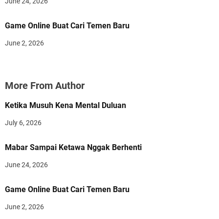
June 24, 2026
Game Online Buat Cari Temen Baru
June 2, 2026
More From Author
Ketika Musuh Kena Mental Duluan
July 6, 2026
Mabar Sampai Ketawa Nggak Berhenti
June 24, 2026
Game Online Buat Cari Temen Baru
June 2, 2026