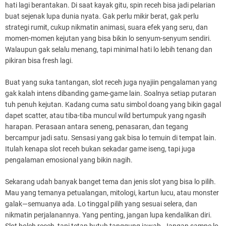
hati lagi berantakan. Di saat kayak gitu, spin receh bisa jadi pelarian
buat sejenak lupa dunia nyata. Gak perlu mikir berat, gak perlu
strategi rumit, cukup nikmatin animasi, suara efek yang seru, dan
momen-momen kejutan yang bisa bikin lo senyum-senyum sendiri.
Walaupun gak selalu menang, tapi minimal hati lo lebih tenang dan
pikiran bisa fresh lagi.
Buat yang suka tantangan, slot receh juga nyajiin pengalaman yang
gak kalah intens dibanding game-game lain. Soalnya setiap putaran
tuh penuh kejutan. Kadang cuma satu simbol doang yang bikin gagal
dapet scatter, atau tiba-tiba muncul wild bertumpuk yang ngasih
harapan. Perasaan antara seneng, penasaran, dan tegang
bercampur jadi satu. Sensasi yang gak bisa lo temuin di tempat lain.
Itulah kenapa slot receh bukan sekadar game iseng, tapi juga
pengalaman emosional yang bikin nagih.
Sekarang udah banyak banget tema dan jenis slot yang bisa lo pilih.
Mau yang temanya petualangan, mitologi, kartun lucu, atau monster
galak—semuanya ada. Lo tinggal pilih yang sesuai selera, dan
nikmatin perjalanannya. Yang penting, jangan lupa kendalikan diri.