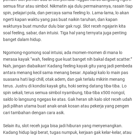
semua fitur atau simbol. Nikmatin aja dulu permainannya, rasain tiap
spin, pelajari pola, dan percaya sama feeling lo. Lama-lama, lo akan
ngerti kapan waktu yang pas buat naikin taruhan, dan kapan
waktunya buat mundur dulu biar gak rugi. Slot receh ngajarin kita
soal feeling, sabar, dan intuisi. Tiga hal yang ternyata juga penting
banget dalam hidup.
Ngomong-ngomong soal intuisi, ada momen-momen di mana lo
merasa kayak “wah, feeling gue kuat banget nih bakal dapet scatter.”
Nah, jangan diabaikan! Kadang feeling kayak gitu yang jadi pembeda
antara menang kecil sama menang besar. Apalagi kalo lo main pas
suasana hati lagi chill, otak adem, dan gak terlalu mikirin menang
terus. Justru di kondisi kayak gitu, hoki sering datang tiba-tiba. Lo
spin sekali, terus semua simbol nyambung, tiba-tiba x500 nongol,
saldo lo langsung ngegas ke atas. Gak heran sih kalo slot receh udah
jadi pilihan utama buat anak-anak kosan atau pekerja yang pengen
cari tambahan dengan cara asik.
Selain itu, slot receh juga bisa jadi hiburan yang menyenangkan.
Kadang hidup lagi berat, tugas numpuk, kerjaan gak kelar-kelar, atau