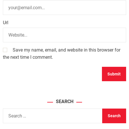
Url
Save my name, email, and website in this browser for
the next time I comment.
SEARCH
S
e
a