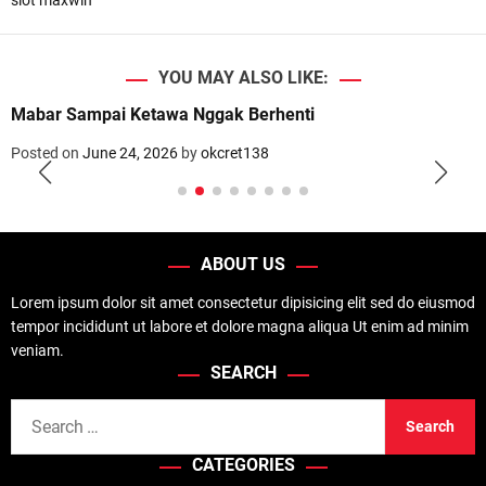
slot maxwin
YOU MAY ALSO LIKE:
Mabar Sampai Ketawa Nggak Berhenti
Posted on
June 24, 2026
by
okcret138
ABOUT US
Lorem ipsum dolor sit amet consectetur dipisicing elit sed do eiusmod
tempor incididunt ut labore et dolore magna aliqua Ut enim ad minim
veniam.
SEARCH
S
e
CATEGORIES
a