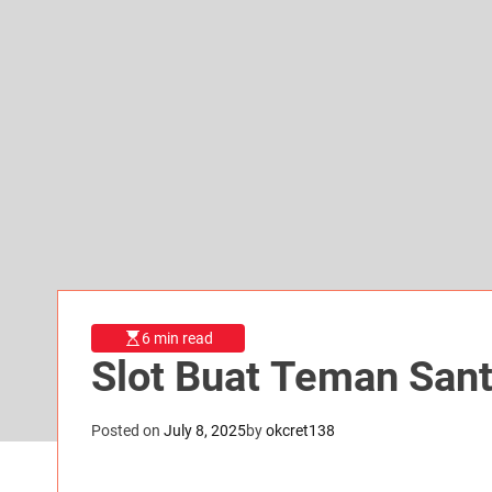
6 min read
Slot Buat Teman Sant
Posted on
July 8, 2025
by
okcret138