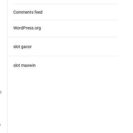
Comments feed
WordPress.org
slot gacor
slot maxwin
i
s