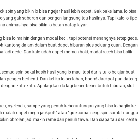
spin yang bikin lo bisa ngejar hasil lebih cepet. Gak pake lama, lo bisa
 lo yang gak sabaran dan pengen langsung tau hasilnya. Tapi kalo lo tipe
na animasinya bisa bikin lo betah natap layar.
g bisa lo mainin dengan modal kecil, tapi potensi menangnya tetep gede.
ogoh kantong dalam-dalam buat dapet hiburan plus peluang cuan. Dengan
sa jadi gede. Dan kalo udah dapet momen hoki, modal receh bisa balik
emua spin bakal kasih hasil yang lo mau, tapi dari situ lo belajar buat
dah pengen berhenti. Dan ketika lo bertahan, boom! Jackpot pun dateng
engan kata-kata. Apalagi kalo lo lagi bener-bener butuh hiburan, slot
a lucu, nyeleneh, sampe yang penuh keberuntungan yang bisa lo bagiin ke
h malah dapet mega jackpot!” atau “gue cuma iseng spin sambil nunggu
uh bikin obrolan jadi makin rame dan penuh tawa. Dan siapa tau dari cerita