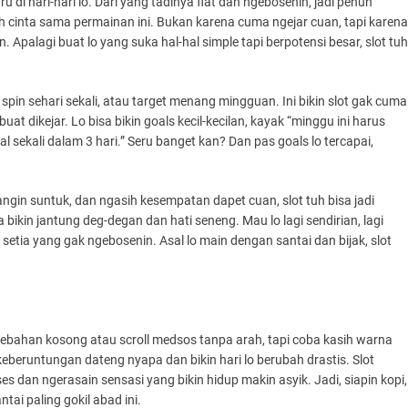
 di hari-hari lo. Dari yang tadinya flat dan ngebosenin, jadi penuh
uh cinta sama permainan ini. Bukan karena cuma ngejar cuan, tapi karena
. Apalagi buat lo yang suka hal-hal simple tapi berpotensi besar, slot tuh
 spin sehari sekali, atau target menang mingguan. Ini bikin slot gak cuma
uat dikejar. Lo bisa bikin goals kecil-kecilan, kayak “minggu ini harus
l sekali dalam 3 hari.” Seru banget kan? Dan pas goals lo tercapai,
gilangin suntuk, dan ngasih kesempatan dapet cuan, slot tuh bisa jadi
isa bikin jantung deg-degan dan hati seneng. Mau lo lagi sendirian, lagi
 setia yang gak ngebosenin. Asal lo main dengan santai dan bijak, slot
a rebahan kosong atau scroll medsos tanpa arah, tapi coba kasih warna
 keberuntungan dateng nyapa dan bikin hari lo berubah drastis. Slot
s dan ngerasain sensasi yang bikin hidup makin asyik. Jadi, siapin kopi,
tai paling gokil abad ini.