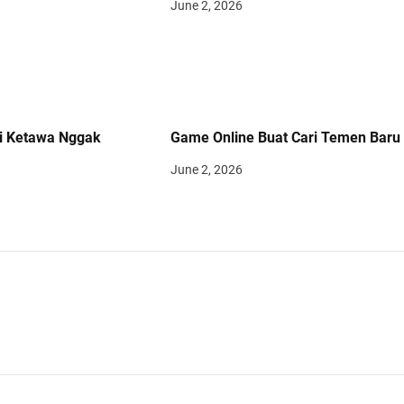
June 2, 2026
 Ketawa Nggak
Game Online Buat Cari Temen Baru
June 2, 2026