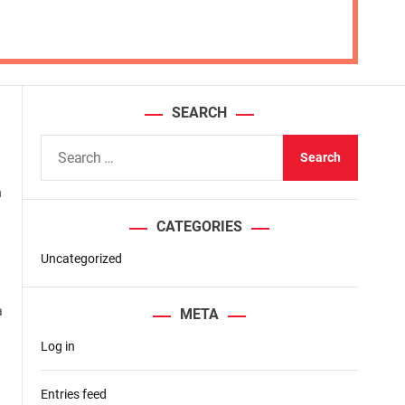
SEARCH
S
e
a
n
r
CATEGORIES
c
h
Uncategorized
f
o
a
META
r
Log in
:
Entries feed