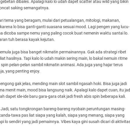
ebetan dibales. Apalagi kalo lo udah dapet scatter atau wild yang bikin
loncat saking semangatnya.
dari tema yang beragam, mulai dari petualangan, mitologi, makanan,
in karena lo bisa ganti-ganti suasana sesuai mood. Lagi pengen yang lucu-
a dicoba sampe nemu yang paling cocok buat nemenin waktu santai lo.
taran tuh berasa kayak kejutan.
Pemula juga bisa banget nikmatin permainannya. Gak ada strategi ribet
n liat hasilnya. Tapi kalo lo udah makin sering main, lo bakal nemuin ritme
spin pelan-pelan sambil nikmatin animasi. Ada juga yang hajar terus
a, yang penting enjoy.
 bengong gak jelas, mending main slot sambil ngasah hoki. Bisa juga jadi
ima menit main, mood bisa langsung naik. Apalagi kalo dapet cuan, itu jad
dapet ide-ide baru gara-gara otak jadi fresh abis spin beberapa kali.
. Jadi, satu tongkrongan bareng-bareng nyobain peruntungan masing-
canda-tawa pas liat siapa yang kalah, siapa yang menang, siapa yang
 lo sendiri yang jadi pemainnya. Vibes kaya gini susah dicari di aktivita