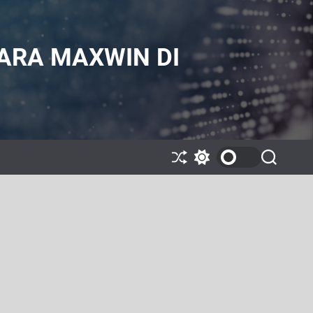
CARA MAXWIN DI
S
S
S
h
w
e
u
i
a
ff
t
r
l
c
c
e
h
h
c
o
l
o
r
m
o