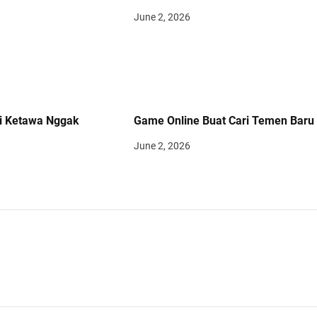
June 2, 2026
 Ketawa Nggak
Game Online Buat Cari Temen Baru
June 2, 2026