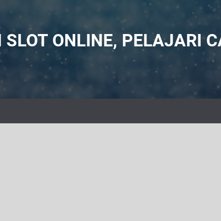
SLOT ONLINE, PELAJARI 