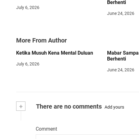
i
Berhenti
July 6, 2026
o
June 24, 2026
n
More From Author
Ketika Musuh Kena Mental Duluan
Mabar Sampai
Berhenti
July 6, 2026
June 24, 2026
+
There are no comments
Add yours
Comment