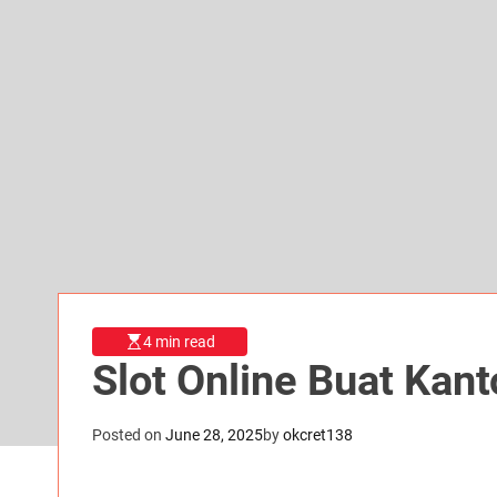
4 min read
Slot Online Buat Kan
Posted on
June 28, 2025
by
okcret138