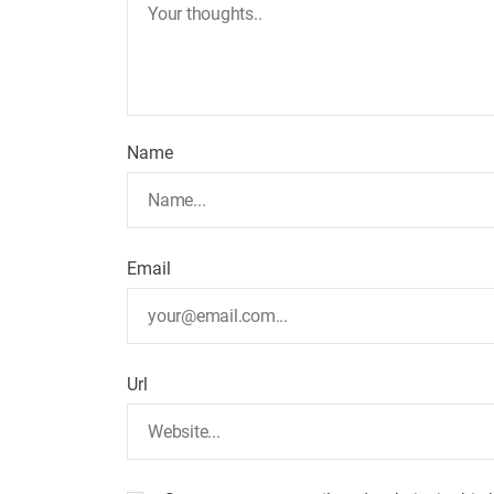
Name
Email
Url