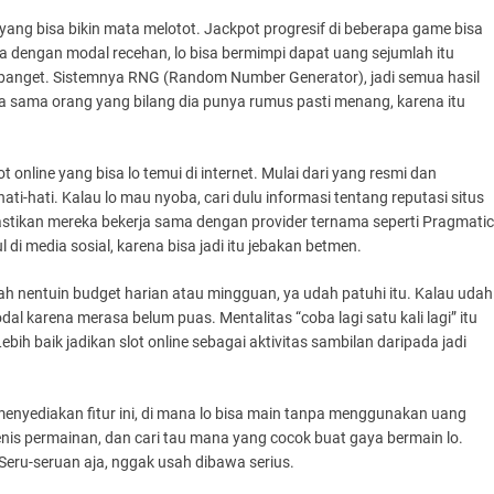
 yang bisa bikin mata melotot. Jackpot progresif di beberapa game bisa
a dengan modal recehan, lo bisa bermimpi dapat uang sejumlah itu
pis banget. Sistemnya RNG (Random Number Generator), jadi semua hasil
ya sama orang yang bilang dia punya rumus pasti menang, karena itu
 online yang bisa lo temui di internet. Mulai dari yang resmi dan
ti-hati. Kalau lo mau nyoba, cari dulu informasi tentang reputasi situs
n pastikan mereka bekerja sama dengan provider ternama seperti Pragmatic
 di media sosial, karena bisa jadi itu jebakan betmen.
 udah nentuin budget harian atau mingguan, ya udah patuhi itu. Kalau udah
 karena merasa belum puas. Mentalitas “coba lagi satu kali lagi” itu
ebih baik jadikan slot online sebagai aktivitas sambilan daripada jadi
enyediakan fitur ini, di mana lo bisa main tanpa menggunakan uang
jenis permainan, dan cari tau mana yang cocok buat gaya bermain lo.
 Seru-seruan aja, nggak usah dibawa serius.