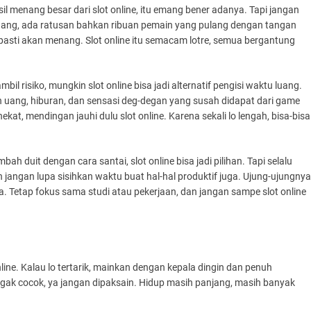
il menang besar dari slot online, itu emang bener adanya. Tapi jangan
menang, ada ratusan bahkan ribuan pemain yang pulang dengan tangan
pasti akan menang. Slot online itu semacam lotre, semua bergantung
il risiko, mungkin slot online bisa jadi alternatif pengisi waktu luang.
an uang, hiburan, dan sensasi deg-degan yang susah didapat dari game
kat, mendingan jauhi dulu slot online. Karena sekali lo lengah, bisa-bisa
ah duit dengan cara santai, slot online bisa jadi pilihan. Tapi selalu
 jangan lupa sisihkan waktu buat hal-hal produktif juga. Ujung-ujungnya
. Tetap fokus sama studi atau pekerjaan, dan jangan sampe slot online
online. Kalau lo tertarik, mainkan dengan kepala dingin dan penuh
nggak cocok, ya jangan dipaksain. Hidup masih panjang, masih banyak