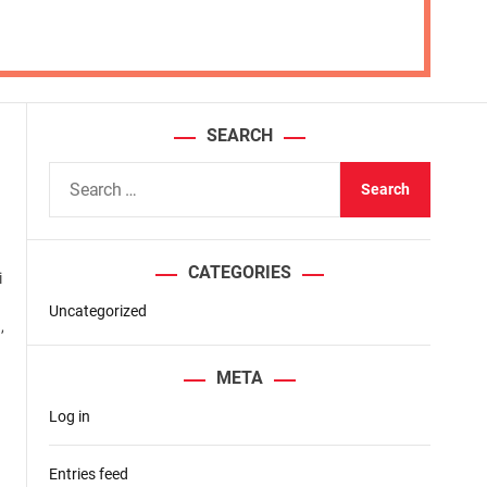
SEARCH
S
e
a
r
CATEGORIES
i
c
h
Uncategorized
,
f
o
META
r
Log in
:
Entries feed