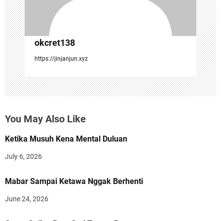
o
n
okcret138
https://jinjanjun.xyz
You May Also Like
Ketika Musuh Kena Mental Duluan
July 6, 2026
Mabar Sampai Ketawa Nggak Berhenti
June 24, 2026