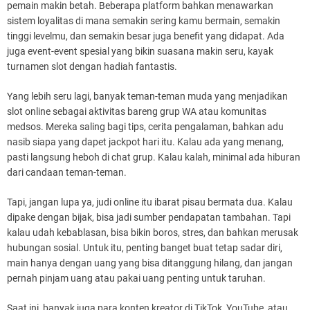
pemain makin betah. Beberapa platform bahkan menawarkan
sistem loyalitas di mana semakin sering kamu bermain, semakin
tinggi levelmu, dan semakin besar juga benefit yang didapat. Ada
juga event-event spesial yang bikin suasana makin seru, kayak
turnamen slot dengan hadiah fantastis.
Yang lebih seru lagi, banyak teman-teman muda yang menjadikan
slot online sebagai aktivitas bareng grup WA atau komunitas
medsos. Mereka saling bagi tips, cerita pengalaman, bahkan adu
nasib siapa yang dapet jackpot hari itu. Kalau ada yang menang,
pasti langsung heboh di chat grup. Kalau kalah, minimal ada hiburan
dari candaan teman-teman.
Tapi, jangan lupa ya, judi online itu ibarat pisau bermata dua. Kalau
dipake dengan bijak, bisa jadi sumber pendapatan tambahan. Tapi
kalau udah kebablasan, bisa bikin boros, stres, dan bahkan merusak
hubungan sosial. Untuk itu, penting banget buat tetap sadar diri,
main hanya dengan uang yang bisa ditanggung hilang, dan jangan
pernah pinjam uang atau pakai uang penting untuk taruhan.
Saat ini, banyak juga para konten kreator di TikTok, YouTube, atau