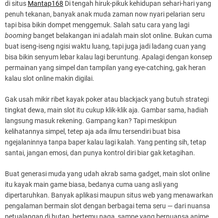
di situs
Mantap168
Di tengah hiruk-pikuk kehidupan sehari-hari yang
penuh tekanan, banyak anak muda zaman now nyari pelarian seru
tapi bisa bikin dompet menggemuk. Salah satu cara yang lagi
booming
banget belakangan ini adalah main slot online. Bukan cuma
buat iseng-iseng ngisi waktu luang, tapi juga jadi ladang cuan yang
bisa bikin senyum lebar kalau lagi beruntung. Apalagi dengan konsep
permainan yang simpel dan tampilan yang eye-catching, gak heran
kalau slot online makin digilai.
Gak usah mikir ribet kayak poker atau blackjack yang butuh strategi
tingkat dewa, main slot itu cukup klik-klik aja. Gambar sama, hadiah
langsung masuk rekening. Gampang kan? Tapi meskipun
kelihatannya simpel, tetep aja ada ilmu tersendiri buat bisa
ngejalaninnya tanpa baper kalau lagi kalah. Yang penting sih, tetap
santai, jangan emosi, dan punya kontrol diri biar gak ketagihan.
Buat generasi muda yang udah akrab sama gadget, main slot online
itu kayak main game biasa, bedanya cuma uang asli yang
dipertaruhkan. Banyak aplikasi maupun situs web yang menawarkan
pengalaman bermain slot dengan berbagai tema seru — dari nuansa
petualangan di hutan, bertemu naga, sampe yang bernuansa anime