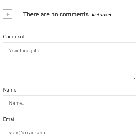
+
There are no comments
Add yours
Comment
Name
Email