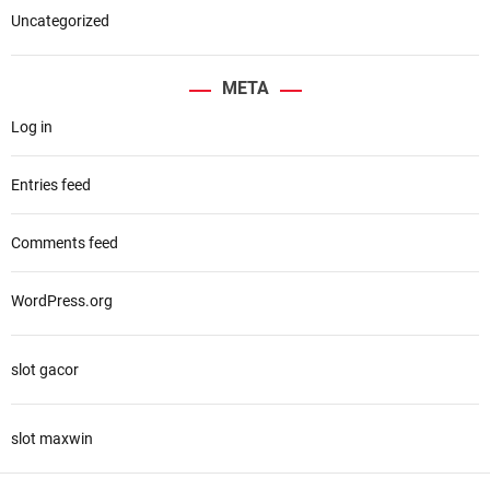
h
Uncategorized
f
o
META
r
Log in
:
Entries feed
Comments feed
WordPress.org
slot gacor
slot maxwin