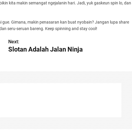
kin kita makin semangat ngejalanin hari. Jadi, yuk gaskeun spin lo, dan
 versi gue. Gimana, makin penasaran kan buat nyobain? Jangan lupa share
 dan seru-seruan bareng. Keep spinning and stay cool!
Next:
Slotan Adalah Jalan Ninja