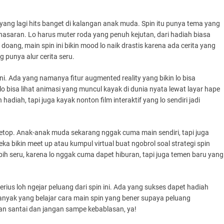
ang lagi hits banget di kalangan anak muda. Spin itu punya tema yang
nasaran. Lo harus muter roda yang penuh kejutan, dari hadiah biasa
oang, main spin ini bikin mood lo naik drastis karena ada cerita yang
g punya alur cerita seru.
ini. Ada yang namanya fitur augmented reality yang bikin lo bisa
 lo bisa lihat animasi yang muncul kayak di dunia nyata lewat layar hape
hadiah, tapi juga kayak nonton film interaktif yang lo sendiri jadi
getop. Anak-anak muda sekarang nggak cuma main sendiri, tapi juga
ka bikin meet up atau kumpul virtual buat ngobrol soal strategi spin
lebih seru, karena lo nggak cuma dapet hiburan, tapi juga temen baru yang
rius loh ngejar peluang dari spin ini. Ada yang sukses dapet hadiah
nyak yang belajar cara main spin yang bener supaya peluang
an santai dan jangan sampe kebablasan, ya!