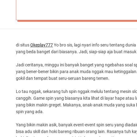
di situs
Okeplay777
Yo bro sis, lagi nyari info seru tentang dunia
yang beda banget dari biasanya. Jadi, siap-siap aja buat masuk
Jadi ceritanya, minggu ini banyak banget yang ngebahas soal sp
yang bener-bener bikin para anak muda nggak mau ketinggalan. 
gokil dan tempat buat seru-seruan bareng temen.
Lo tau nggak, sekarang tuh spin nggak melulu tentang mesin slo
canggih. Game spin yang biasanya kita lihat di layar hape atau 
yang bikin makin greget. Makanya, anak-anak muda yang suka 
spin yang ada.
Yang bikin makin asik, banyak event-event spin seru yang diada
bisa adu skill dan hoki bareng ribuan orang lain. Rasanya tuh kay