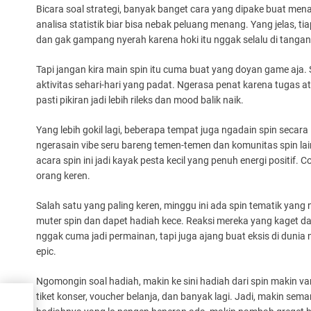
Bicara soal strategi, banyak banget cara yang dipake buat mena
analisa statistik biar bisa nebak peluang menang. Yang jelas, 
dan gak gampang nyerah karena hoki itu nggak selalu di tangan 
Tapi jangan kira main spin itu cuma buat yang doyan game aja. 
aktivitas sehari-hari yang padat. Ngerasa penat karena tugas a
pasti pikiran jadi lebih rileks dan mood balik naik.
Yang lebih gokil lagi, beberapa tempat juga ngadain spin secar
ngerasain vibe seru bareng temen-temen dan komunitas spin la
acara spin ini jadi kayak pesta kecil yang penuh energi positif
orang keren.
Salah satu yang paling keren, minggu ini ada spin tematik yang
muter spin dan dapet hadiah kece. Reaksi mereka yang kaget dan
nggak cuma jadi permainan, tapi juga ajang buat eksis di dunia
epic.
Ngomongin soal hadiah, makin ke sini hadiah dari spin makin va
tiket konser, voucher belanja, dan banyak lagi. Jadi, makin se