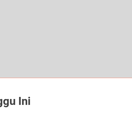
gu Ini