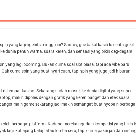
 spin yang lagi ngehits minggu ini? Santuy, gue bakal kasih lo cerita gokil
 ke dunia penuh warna, suara keren, dan sensasi yang bikin deg-degan!
in yang lagi booming. Bukan cuma soal slot biasa, tapi ada vibe baru
Gak cuma spin yang buat nyari cuan, tapi spin yang juga jadi hiburan
t di tempat kasino. Sekarang sudah masuk ke dunia digital yang super
laptop, makin dipoles dengan grafik yang keren banget dan efek suara
banget main game sekarang jadi makin semangat buat nyobain berbaga
in oleh berbagai platform. Kadang mereka ngadain kompetisi yang bikin l
ak lagi ikut ajang balap atau lomba seru, tapi cuma pakai jari dan instin