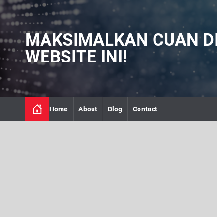
S
k
i
MAKSIMALKAN CUAN DI 
p
t
WEBSITE INI!
o
c
o
n
t
Home
About
Blog
Contact
e
n
t