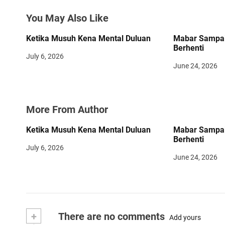
g
You May Also Like
a
t
Ketika Musuh Kena Mental Duluan
Mabar Sampai
Berhenti
i
July 6, 2026
June 24, 2026
o
n
More From Author
Ketika Musuh Kena Mental Duluan
Mabar Sampai
Berhenti
July 6, 2026
June 24, 2026
+
There are no comments
Add yours