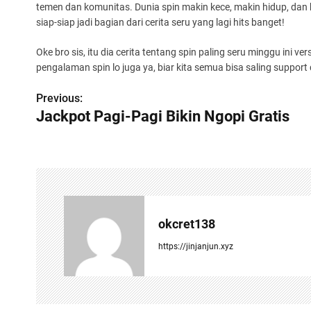
temen dan komunitas. Dunia spin makin kece, makin hidup, dan bi
siap-siap jadi bagian dari cerita seru yang lagi hits banget!
Oke bro sis, itu dia cerita tentang spin paling seru minggu ini
pengalaman spin lo juga ya, biar kita semua bisa saling support
Previous:
P
Jackpot Pagi-Pagi Bikin Ngopi Gratis
o
s
t
n
okcret138
a
https://jinjanjun.xyz
v
i