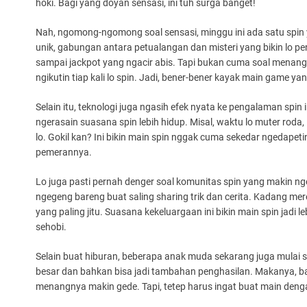
hoki. Bagi yang doyan sensasi, ini tuh surga banget!
Nah, ngomong-ngomong soal sensasi, minggu ini ada satu spin y
unik, gabungan antara petualangan dan misteri yang bikin lo pe
sampai jackpot yang ngacir abis. Tapi bukan cuma soal menang d
ngikutin tiap kali lo spin. Jadi, bener-bener kayak main game yan
Selain itu, teknologi juga ngasih efek nyata ke pengalaman spin 
ngerasain suasana spin lebih hidup. Misal, waktu lo muter roda,
lo. Gokil kan? Ini bikin main spin nggak cuma sekedar ngedapetin 
pemerannya.
Lo juga pasti pernah denger soal komunitas spin yang makin n
ngegeng bareng buat saling sharing trik dan cerita. Kadang mere
yang paling jitu. Suasana kekeluargaan ini bikin main spin jadi 
sehobi.
Selain buat hiburan, beberapa anak muda sekarang juga mulai se
besar dan bahkan bisa jadi tambahan penghasilan. Makanya, ba
menangnya makin gede. Tapi, tetep harus ingat buat main deng