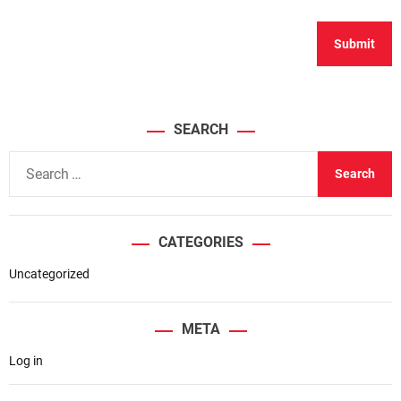
SEARCH
S
e
a
r
CATEGORIES
c
h
Uncategorized
f
o
META
r
Log in
: