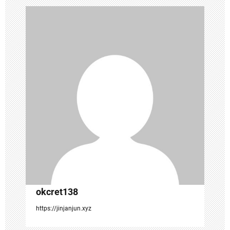
n
a
v
i
g
a
t
i
o
n
okcret138
https://jinjanjun.xyz