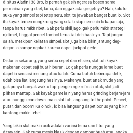
di situs
Aladin138
Bro, lo pernah gak sih ngerasa bosen sama
permainan yang ribet, lama, dan nggak ada gregetnya? Nah, kalo lo
suka yang simpel tapi tetep seru, slot itu jawaban banget buat lo. Slot
itu kayak temen nongkrong yang selalu siap nemenin lo kapan aja,
tanpa harus mikir ribet. Gak perlu skill jago, gak perlu mikir strategi
njelimet, tinggal pencet tombol terus liat deh hasilnya. Tapi jangan
salah, meskipun keliatan simpel, slot juga bisa bikin jantung deg-
degan lo sampe ngakak karena dapet jackpot gede.
Di dunia sekarang, yang serba cepet dan efisien, slot tuh kayak
makanan cepat saji buat hiburan. Lo gak perlu nunggu lama buat
dapetin sensasi menang atau kalah. Cuma butuh beberapa detik,
udah bisa liat langsung hasilnya. Makanya, buat anak muda yang
gak punya banyak waktu tapi pengen nge-refresh otak, slot jadi
pilihan mantap. Gak kayak game lain yang harus grinding berjam-jam
atau nunggu cooldown, main slot tuh langsung to the point. Pencet,
putar, dan boom! Kalo hoki, lo bisa langsung dapet bonus yang bikin
kantong makin tebel.
Yang bikin slot makin asik adalah variasi tema dan fitur yang
ditawarin. Gak cuma mesin klasik dengan gambar buah atau angka