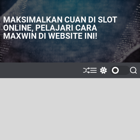
S
k
i
MAKSIMALKAN CUAN DI SLOT
p
ONLINE, PELAJARI CARA
t
MAXWIN DI WEBSITE INI!
o
c
o
n
t
e
S
M
S
S
h
e
w
e
n
u
n
i
a
t
ff
u
t
r
l
c
c
e
h
h
c
o
l
o
r
m
o