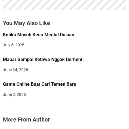
You May Also Like
Ketika Musuh Kena Mental Duluan
July 6, 2026
Mabar Sampai Ketawa Nggak Berhenti
June 24, 2026
Game Online Buat Cari Temen Baru
June 2, 2026
More From Author