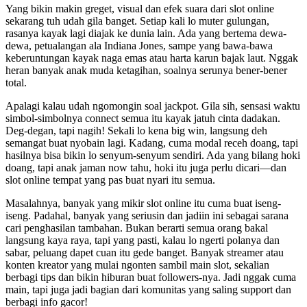
Yang bikin makin greget, visual dan efek suara dari slot online
sekarang tuh udah gila banget. Setiap kali lo muter gulungan,
rasanya kayak lagi diajak ke dunia lain. Ada yang bertema dewa-
dewa, petualangan ala Indiana Jones, sampe yang bawa-bawa
keberuntungan kayak naga emas atau harta karun bajak laut. Nggak
heran banyak anak muda ketagihan, soalnya serunya bener-bener
total.
Apalagi kalau udah ngomongin soal jackpot. Gila sih, sensasi waktu
simbol-simbolnya connect semua itu kayak jatuh cinta dadakan.
Deg-degan, tapi nagih! Sekali lo kena big win, langsung deh
semangat buat nyobain lagi. Kadang, cuma modal receh doang, tapi
hasilnya bisa bikin lo senyum-senyum sendiri. Ada yang bilang hoki
doang, tapi anak jaman now tahu, hoki itu juga perlu dicari—dan
slot online tempat yang pas buat nyari itu semua.
Masalahnya, banyak yang mikir slot online itu cuma buat iseng-
iseng. Padahal, banyak yang seriusin dan jadiin ini sebagai sarana
cari penghasilan tambahan. Bukan berarti semua orang bakal
langsung kaya raya, tapi yang pasti, kalau lo ngerti polanya dan
sabar, peluang dapet cuan itu gede banget. Banyak streamer atau
konten kreator yang mulai ngonten sambil main slot, sekalian
berbagi tips dan bikin hiburan buat followers-nya. Jadi nggak cuma
main, tapi juga jadi bagian dari komunitas yang saling support dan
berbagi info gacor!