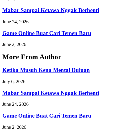
Mabar Sampai Ketawa Nggak Berhenti
June 24, 2026
Game Online Buat Cari Temen Baru
June 2, 2026
More From Author
Ketika Musuh Kena Mental Duluan
July 6, 2026
Mabar Sampai Ketawa Nggak Berhenti
June 24, 2026
Game Online Buat Cari Temen Baru
June 2, 2026