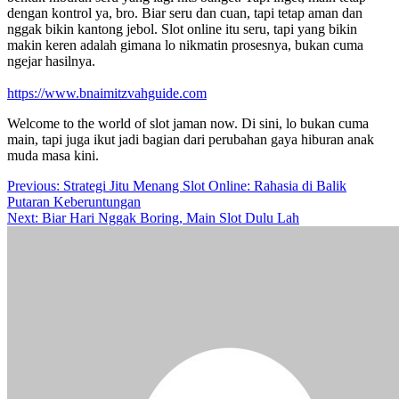
dengan kontrol ya, bro. Biar seru dan cuan, tapi tetap aman dan
nggak bikin kantong jebol. Slot online itu seru, tapi yang bikin
makin keren adalah gimana lo nikmatin prosesnya, bukan cuma
ngejar hasilnya.
https://www.bnaimitzvahguide.com
Welcome to the world of slot jaman now. Di sini, lo bukan cuma
main, tapi juga ikut jadi bagian dari perubahan gaya hiburan anak
muda masa kini.
Post
Previous:
Strategi Jitu Menang Slot Online: Rahasia di Balik
Putaran Keberuntungan
navigation
Next:
Biar Hari Nggak Boring, Main Slot Dulu Lah