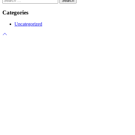
for:
Categories
Uncategorized
Scroll
to
top