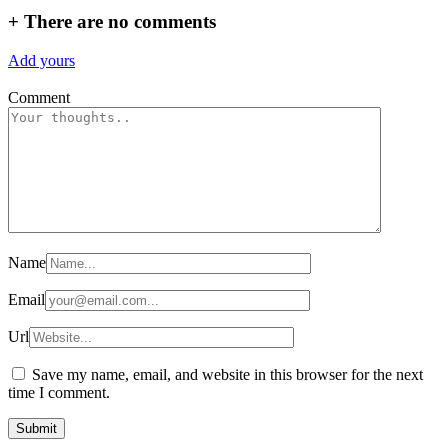
+
There are no comments
Add yours
Comment
Name
Email
Url
Save my name, email, and website in this browser for the next
time I comment.