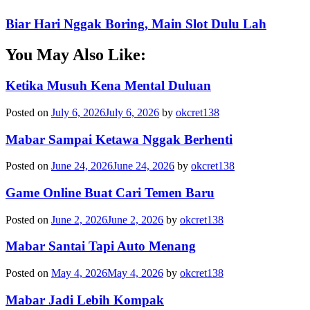
Biar Hari Nggak Boring, Main Slot Dulu Lah
You May Also Like:
Ketika Musuh Kena Mental Duluan
Posted on
July 6, 2026
July 6, 2026
by
okcret138
Mabar Sampai Ketawa Nggak Berhenti
Posted on
June 24, 2026
June 24, 2026
by
okcret138
Game Online Buat Cari Temen Baru
Posted on
June 2, 2026
June 2, 2026
by
okcret138
Mabar Santai Tapi Auto Menang
Posted on
May 4, 2026
May 4, 2026
by
okcret138
Mabar Jadi Lebih Kompak