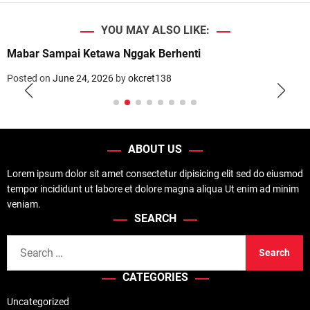
YOU MAY ALSO LIKE:
Mabar Sampai Ketawa Nggak Berhenti
Posted on
June 24, 2026
by
okcret138
ABOUT US
Lorem ipsum dolor sit amet consectetur dipisicing elit sed do eiusmod
tempor incididunt ut labore et dolore magna aliqua Ut enim ad minim
veniam.
SEARCH
S
e
CATEGORIES
a
r
Uncategorized