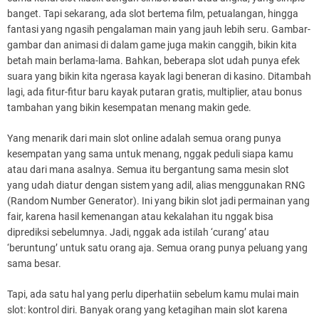
banget. Tapi sekarang, ada slot bertema film, petualangan, hingga
fantasi yang ngasih pengalaman main yang jauh lebih seru. Gambar-
gambar dan animasi di dalam game juga makin canggih, bikin kita
betah main berlama-lama. Bahkan, beberapa slot udah punya efek
suara yang bikin kita ngerasa kayak lagi beneran di kasino. Ditambah
lagi, ada fitur-fitur baru kayak putaran gratis, multiplier, atau bonus
tambahan yang bikin kesempatan menang makin gede.
Yang menarik dari main slot online adalah semua orang punya
kesempatan yang sama untuk menang, nggak peduli siapa kamu
atau dari mana asalnya. Semua itu bergantung sama mesin slot
yang udah diatur dengan sistem yang adil, alias menggunakan RNG
(Random Number Generator). Ini yang bikin slot jadi permainan yang
fair, karena hasil kemenangan atau kekalahan itu nggak bisa
diprediksi sebelumnya. Jadi, nggak ada istilah ‘curang’ atau
‘beruntung’ untuk satu orang aja. Semua orang punya peluang yang
sama besar.
Tapi, ada satu hal yang perlu diperhatiin sebelum kamu mulai main
slot: kontrol diri. Banyak orang yang ketagihan main slot karena