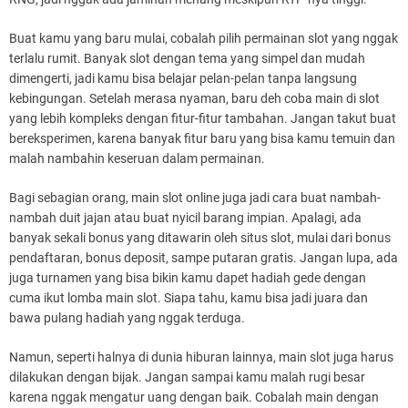
Buat kamu yang baru mulai, cobalah pilih permainan slot yang nggak
terlalu rumit. Banyak slot dengan tema yang simpel dan mudah
dimengerti, jadi kamu bisa belajar pelan-pelan tanpa langsung
kebingungan. Setelah merasa nyaman, baru deh coba main di slot
yang lebih kompleks dengan fitur-fitur tambahan. Jangan takut buat
bereksperimen, karena banyak fitur baru yang bisa kamu temuin dan
malah nambahin keseruan dalam permainan.
Bagi sebagian orang, main slot online juga jadi cara buat nambah-
nambah duit jajan atau buat nyicil barang impian. Apalagi, ada
banyak sekali bonus yang ditawarin oleh situs slot, mulai dari bonus
pendaftaran, bonus deposit, sampe putaran gratis. Jangan lupa, ada
juga turnamen yang bisa bikin kamu dapet hadiah gede dengan
cuma ikut lomba main slot. Siapa tahu, kamu bisa jadi juara dan
bawa pulang hadiah yang nggak terduga.
Namun, seperti halnya di dunia hiburan lainnya, main slot juga harus
dilakukan dengan bijak. Jangan sampai kamu malah rugi besar
karena nggak mengatur uang dengan baik. Cobalah main dengan