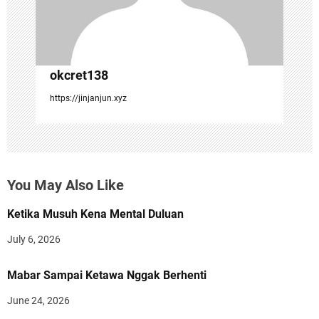
o
n
okcret138
https://jinjanjun.xyz
You May Also Like
Ketika Musuh Kena Mental Duluan
July 6, 2026
Mabar Sampai Ketawa Nggak Berhenti
June 24, 2026