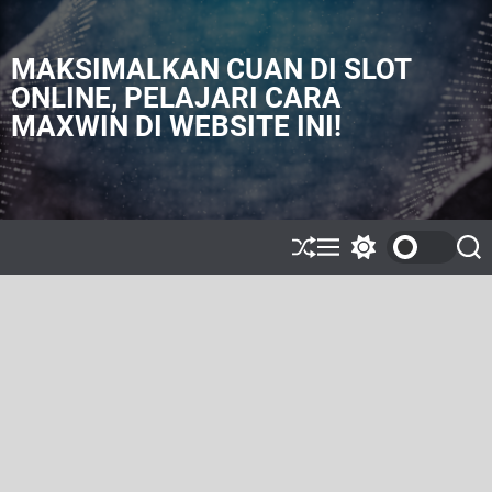
S
k
i
MAKSIMALKAN CUAN DI SLOT
p
ONLINE, PELAJARI CARA
t
MAXWIN DI WEBSITE INI!
o
c
o
n
t
e
S
M
S
S
h
e
w
e
n
u
n
i
a
t
ff
u
t
r
l
c
c
e
h
h
c
o
l
o
r
m
o