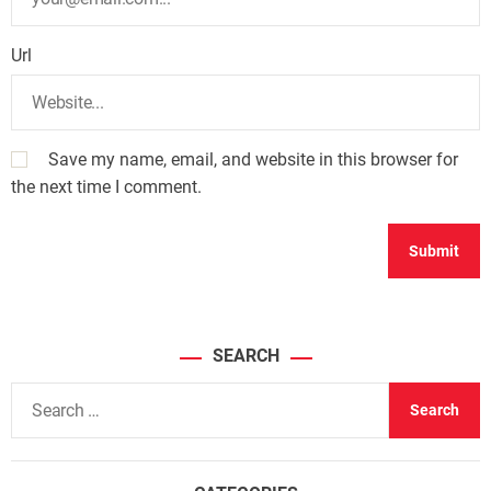
Url
Save my name, email, and website in this browser for
the next time I comment.
SEARCH
S
e
a
r