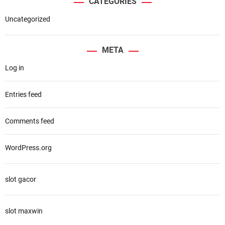
CATEGORIES
c
h
Uncategorized
f
o
META
r
Log in
:
Entries feed
Comments feed
WordPress.org
slot gacor
slot maxwin