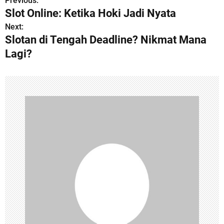
Previous:
P
Slot Online: Ketika Hoki Jadi Nyata
o
Next:
Slotan di Tengah Deadline? Nikmat Mana
s
Lagi?
t
n
a
v
i
g
a
t
i