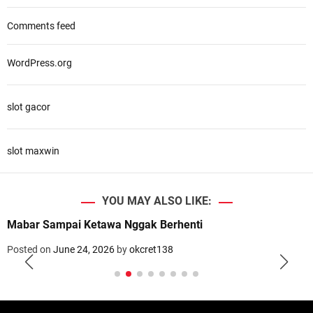
Comments feed
WordPress.org
slot gacor
slot maxwin
YOU MAY ALSO LIKE:
Mabar Sampai Ketawa Nggak Berhenti
Posted on
June 24, 2026
by
okcret138