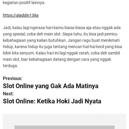
kegiatan positif lainnya.
https://aladdin138a
Jadi, kalau lagi ngerasa hari kamu biasa-biasa aja atau nggak ada
yang spesial, coba deh main slot. Siapa tahu, itu bisa jadi pemicu
kebahagiaan yang kalian butuhkan. Jangan ragu buat menikmati
hidup, karena hidup itu juga tentang mencari hal-hal kecil yang bisa
bikin kita senyum. Kalau hari ini lagi nggak cerah, coba deh sambil
main slot, biar kebahagiaan datang dengan cara yang nggak
terduga.
Previous:
P
Slot Online yang Gak Ada Matinya
o
Next:
Slot Online: Ketika Hoki Jadi Nyata
s
t
n