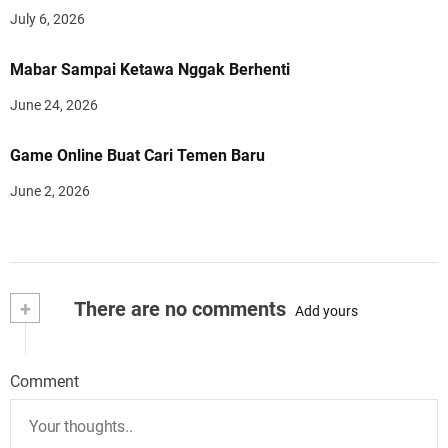
July 6, 2026
Mabar Sampai Ketawa Nggak Berhenti
June 24, 2026
Game Online Buat Cari Temen Baru
June 2, 2026
+
There are no comments
Add yours
Comment