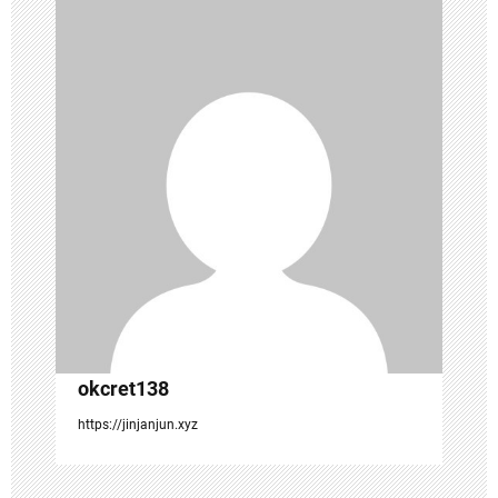
a
v
i
g
a
t
i
o
n
okcret138
https://jinjanjun.xyz