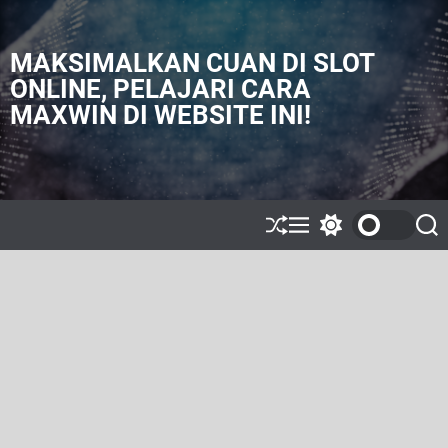
S
k
i
MAKSIMALKAN CUAN DI SLOT
p
ONLINE, PELAJARI CARA
t
MAXWIN DI WEBSITE INI!
o
c
o
n
t
e
S
M
S
S
h
e
w
e
n
u
n
i
a
t
ff
u
t
r
l
c
c
e
h
h
c
o
l
o
r
m
o