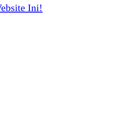
bsite Ini!