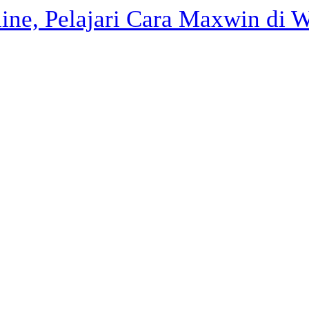
ne, Pelajari Cara Maxwin di We