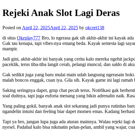
Rejeki Anak Slot Lagi Deras
Posted on
April 22, 2025
April 22, 2025
by
okcret138
di situs
Okeplay777
Bro, lo ngerasa gak sih akhir-akhir ini kayak ad
Gak tau kenapa, tapi vibes-nya emang beda. Kayak semesta lagi sayan
mampir.
Jadi gini, akhir-akhir ini banyak yang cerita kalo mereka ngehit jac
paceklik, terus tiba-tiba langit cerah, pelangi muncul, dan saldo di 
Gak sedikit juga yang baru mulai main udah langsung ngerasain hoki. 
malah boncos enggak, cuan iya. Gila sih. Kayak game ini lagi ramah 
Saking seringnya dapet, grup chat pecah terus. Notifikasi gak berhe
soal duitnya, tapi juga euforia menang yang bikin adrenalin naik. Ra
Yang paling gokil, banyak anak slot sekarang jadi punya rutinitas bar
ngandelin intuisi dan feeling biar dapet momen emas. Kadang berhasil, 
Tapi ya bro, jangan lupa juga ada aturan mainnya. Walau rejeki lagi d
nyesel. Padahal kalo bisa nikmatin pelan-pelan, ambil yang wajar, cua