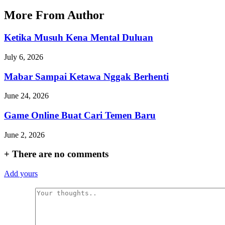
More From Author
Ketika Musuh Kena Mental Duluan
July 6, 2026
Mabar Sampai Ketawa Nggak Berhenti
June 24, 2026
Game Online Buat Cari Temen Baru
June 2, 2026
+
There are no comments
Add yours