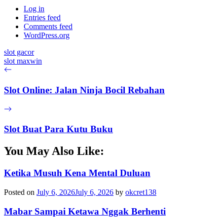
Log in
Entries feed
Comments feed
WordPress.org
slot gacor
slot maxwin
Slot Online: Jalan Ninja Bocil Rebahan
Slot Buat Para Kutu Buku
You May Also Like:
Ketika Musuh Kena Mental Duluan
Posted on
July 6, 2026
July 6, 2026
by
okcret138
Mabar Sampai Ketawa Nggak Berhenti