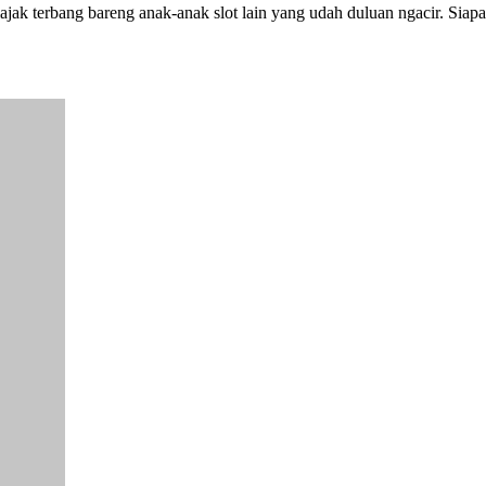
jak terbang bareng anak-anak slot lain yang udah duluan ngacir. Siapa 