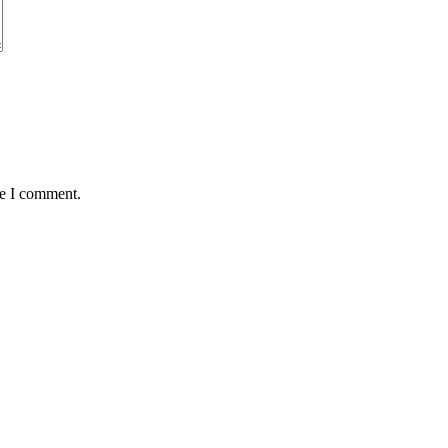
me I comment.