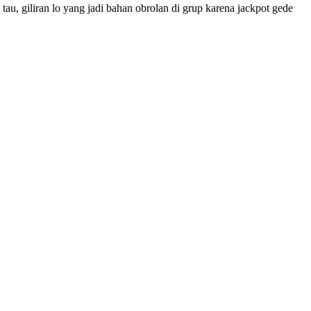
tau, giliran lo yang jadi bahan obrolan di grup karena jackpot gede