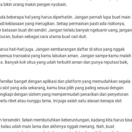
ya bikin orang makin pengen nyobain.
 ada beberapa hal yang harus diperhatiin. Jangan pernah lupa buat main
adi kebiasaan yang merugikan. Setiap permainan pasti ada risikonya,
 batasan buat diri sendiri. Jangan terlalu banyak ngeluarin uang, jangan
buran, bukan sebagai cara utama buat cari duit.
 harus hati-hati juga. Jangan sembarangan daftar di situs yang nggak
tikan semua transaksi yang kamu lakukan aman. Jangan sampe kamu malah
as. Banyak kok situs yang udah terbukti aman dan punya reputasi baik,
h familiar banget dengan aplikasi dan platform yang memudahkan segala
i slot yang ada sekarang, kamu bisa pilih yang paling sesuai dengan
ilengkapi dengan sistem yang mempermudah penarikan dan penyetoran
erlu ribet atau nunggu lama. Ini juga salah satu alasan kenapa slot
ngan tersendiri. Selain membutuhkan keberuntungan, kadang kita harus bis
gi kalau udah main lama dan akhirnya nggak menang. Nah, buat