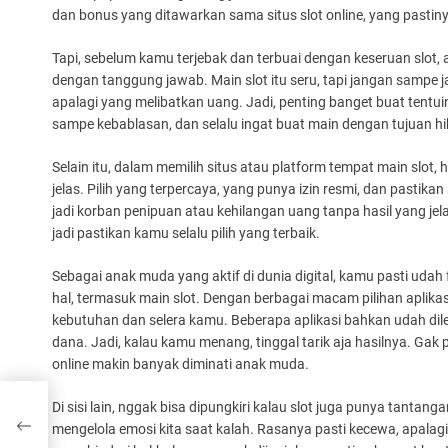
dan bonus yang ditawarkan sama situs slot online, yang pastin
Tapi, sebelum kamu terjebak dan terbuai dengan keseruan slot,
dengan tanggung jawab. Main slot itu seru, tapi jangan sampe j
apalagi yang melibatkan uang. Jadi, penting banget buat tentuin
sampe kebablasan, dan selalu ingat buat main dengan tujuan hi
Selain itu, dalam memilih situs atau platform tempat main slot,
jelas. Pilih yang terpercaya, yang punya izin resmi, dan pas
jadi korban penipuan atau kehilangan uang tanpa hasil yang jel
jadi pastikan kamu selalu pilih yang terbaik.
Sebagai anak muda yang aktif di dunia digital, kamu pasti uda
hal, termasuk main slot. Dengan berbagai macam pilihan aplikas
kebutuhan dan selera kamu. Beberapa aplikasi bahkan udah d
dana. Jadi, kalau kamu menang, tinggal tarik aja hasilnya. Gak p
online makin banyak diminati anak muda.
Di sisi lain, nggak bisa dipungkiri kalau slot juga punya tanta
mengelola emosi kita saat kalah. Rasanya pasti kecewa, apala