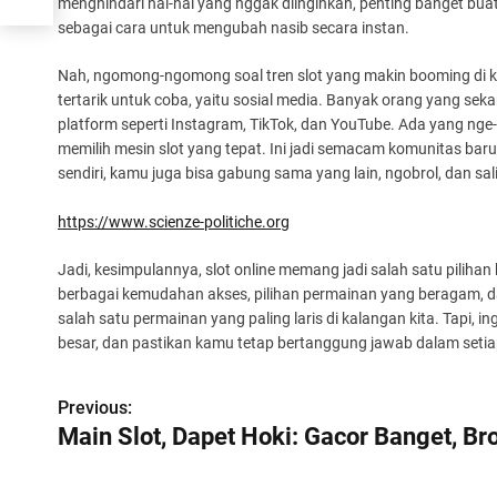
menghindari hal-hal yang nggak diinginkan, penting banget bua
sebagai cara untuk mengubah nasib secara instan.
Nah, ngomong-ngomong soal tren slot yang makin booming di ka
tertarik untuk coba, yaitu sosial media. Banyak orang yang seka
platform seperti Instagram, TikTok, dan YouTube. Ada yang nge-p
memilih mesin slot yang tepat. Ini jadi semacam komunitas bar
sendiri, kamu juga bisa gabung sama yang lain, ngobrol, dan sa
https://www.scienze-politiche.org
Jadi, kesimpulannya, slot online memang jadi salah satu pili
berbagai kemudahan akses, pilihan permainan yang beragam, da
salah satu permainan yang paling laris di kalangan kita. Tapi, 
besar, dan pastikan kamu tetap bertanggung jawab dalam setia
P
Previous:
Main Slot, Dapet Hoki: Gacor Banget, Bro
o
s