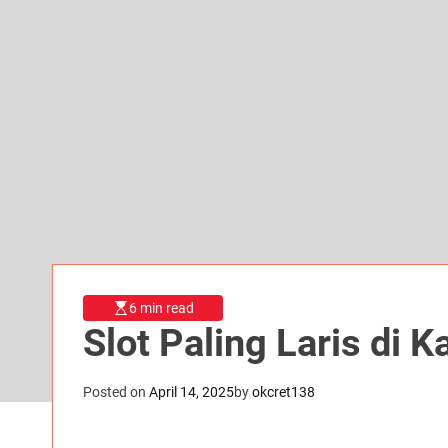
6 min read
Slot Paling Laris di
Posted on
April 14, 2025
by
okcret138