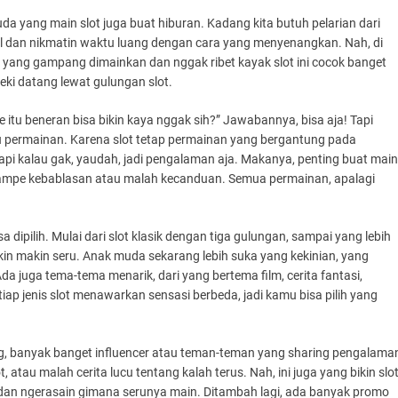
da yang main slot juga buat hiburan. Kadang kita butuh pelarian dari
 chill dan nikmatin waktu luang dengan cara yang menyenangkan. Nah, di
yang gampang dimainkan dan nggak ribet kayak slot ini cocok banget
eki datang lewat gulungan slot.
e itu beneran bisa bikin kaya nggak sih?” Jawabannya, bisa aja! Tapi
tu permainan. Karena slot tetap permainan yang bergantung pada
Tapi kalau gak, yaudah, jadi pengalaman aja. Makanya, penting buat main
 sampe kebablasan atau malah kecanduan. Semua permainan, apalagi
 dipilih. Mulai dari slot klasik dengan tiga gulungan, sampai yang lebih
in makin seru. Anak muda sekarang lebih suka yang kekinian, yang
da juga tema-tema menarik, dari yang bertema film, cerita fantasi,
ap jenis slot menawarkan sensasi berbeda, jadi kamu bisa pilih yang
rang, banyak banget influencer atau teman-teman yang sharing pengalama
atau malah cerita lucu tentang kalah terus. Nah, ini juga yang bikin slo
ri dan ngerasain gimana serunya main. Ditambah lagi, ada banyak promo