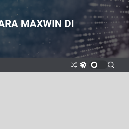
CARA MAXWIN DI
S
S
S
h
w
e
u
i
a
ff
t
r
l
c
c
e
h
h
c
o
l
o
r
m
o