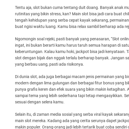
Tentu aja, slot bukan cuma tentang duit doang. Banyak anak mu
rutinitas yang bikin stress, kan? Main slot bisa jadi cara buat
tengah kehidupan yang serba cepat kayak sekarang, permainan 
buat ngisi waktu luang. Kamu bisa relax sambil berharap ada rej
Ngomongin soal rejeki, pasti banyak yang penasaran, “Slot onlin
ingat, ini bukan berarti kamu harus taruh semua harapan di sa
keberuntungan. Kalau kamu hoki, jackpot bisa jadi kenyataan. 
slot dengan bijak dan nggak terlalu berharap banyak. Jangan
yang berbau uang, pasti ada risikonya.
Di dunia slot, ada juga berbagai macam jenis permainan yang bisa
modern dengan lima gulungan dan berbagai fitur bonus yang bik
punya grafis keren dan efek suara yang bikin makin ketagihan. A
sampai tema yang lebih sederhana tapi tetap mengasyikkan. Seti
sesuai dengan selera kamu.
Selain itu, di zaman media sosial yang serba viral kayak seka
main slot mereka. Kadang ada yang cerita serunya dapet jackpot, 
makin populer. Orang-orang jadi lebih tertarik buat coba sendi