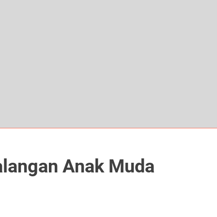
 Kalangan Anak Muda