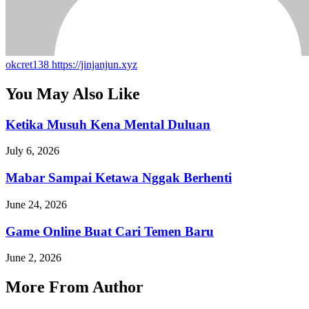
okcret138
https://jinjanjun.xyz
You May Also Like
Ketika Musuh Kena Mental Duluan
July 6, 2026
Mabar Sampai Ketawa Nggak Berhenti
June 24, 2026
Game Online Buat Cari Temen Baru
June 2, 2026
More From Author