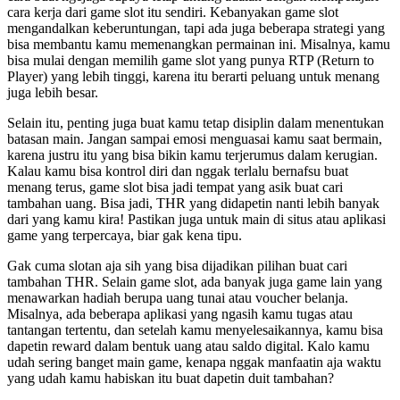
cara kerja dari game slot itu sendiri. Kebanyakan game slot
mengandalkan keberuntungan, tapi ada juga beberapa strategi yang
bisa membantu kamu memenangkan permainan ini. Misalnya, kamu
bisa mulai dengan memilih game slot yang punya RTP (Return to
Player) yang lebih tinggi, karena itu berarti peluang untuk menang
juga lebih besar.
Selain itu, penting juga buat kamu tetap disiplin dalam menentukan
batasan main. Jangan sampai emosi menguasai kamu saat bermain,
karena justru itu yang bisa bikin kamu terjerumus dalam kerugian.
Kalau kamu bisa kontrol diri dan nggak terlalu bernafsu buat
menang terus, game slot bisa jadi tempat yang asik buat cari
tambahan uang. Bisa jadi, THR yang didapetin nanti lebih banyak
dari yang kamu kira! Pastikan juga untuk main di situs atau aplikasi
game yang terpercaya, biar gak kena tipu.
Gak cuma slotan aja sih yang bisa dijadikan pilihan buat cari
tambahan THR. Selain game slot, ada banyak juga game lain yang
menawarkan hadiah berupa uang tunai atau voucher belanja.
Misalnya, ada beberapa aplikasi yang ngasih kamu tugas atau
tantangan tertentu, dan setelah kamu menyelesaikannya, kamu bisa
dapetin reward dalam bentuk uang atau saldo digital. Kalo kamu
udah sering banget main game, kenapa nggak manfaatin aja waktu
yang udah kamu habiskan itu buat dapetin duit tambahan?