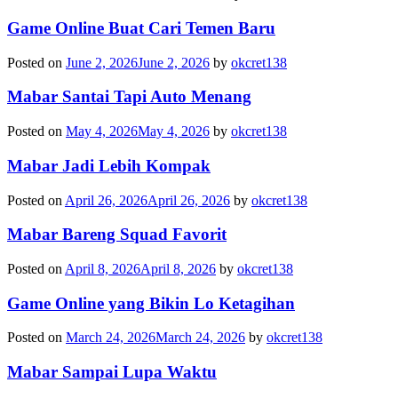
Game Online Buat Cari Temen Baru
Posted on
June 2, 2026
June 2, 2026
by
okcret138
Mabar Santai Tapi Auto Menang
Posted on
May 4, 2026
May 4, 2026
by
okcret138
Mabar Jadi Lebih Kompak
Posted on
April 26, 2026
April 26, 2026
by
okcret138
Mabar Bareng Squad Favorit
Posted on
April 8, 2026
April 8, 2026
by
okcret138
Game Online yang Bikin Lo Ketagihan
Posted on
March 24, 2026
March 24, 2026
by
okcret138
Mabar Sampai Lupa Waktu