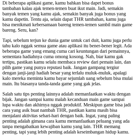
Di beberapa aplikasi game, kamu bahkan bisa dapet bonus
tambahan kalau ajak temen-temen buat ikut main. Jadi, semakin
banyak temen yang kamu ajak, semakin banyak juga bonus yang
kamu dapetin. Tentu aja, selain dapat THR tambahan, kamu juga
bisa menikmati kebersamaan bareng temen-temen sambil main game
bareng. Seru, kan?
Tapi, sebelum terjun ke dunia game untuk cari duit, kamu juga perlu
tahu kalo nggak semua game atau aplikasi itu bener-bener legit. Ada
beberapa game yang emang cuma cari keuntungan dari pemainnya,
sementara hadiahnya cuma omong kosong. Nah, biar kamu gak
tertipu, pastikan kamu selalu membaca review dari pemain lain, dan
pilih game yang punya reputasi baik. Jangan gampang tergiur
dengan janji-janji hadiah besar yang terlalu muluk-muluk, apalagi
kalo mereka meminta kamu bayar sejumlah uang sebelum bisa mulai
main. Itu biasanya tanda-tanda game yang gak jelas.
Salah satu tips penting lainnya adalah memanfaatkan waktu dengan
bijak. Jangan sampai kamu malah kecanduan main game sampai
lupa waktu dan akhirnya nggak produktif. Meskipun game bisa jadi
cara yang asik buat nambah THR, pastikan kamu masih bisa
menjalani aktivitas sehari-hari dengan baik. Ingat, yang paling
penting adalah gimana cara kamu memanfaatkan peluang yang ada
tanpa mengabaikan kewajiban kamu yang lain. THR memang
penting, tapi yang lebih penting adalah keseimbangan hidup kamu.